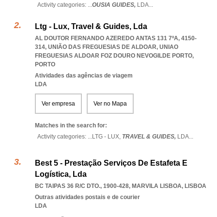
Activity categories: ...
OUSIA GUIDES,
LDA
...
Ltg - Lux, Travel & Guides, Lda
AL DOUTOR FERNANDO AZEREDO ANTAS 131 7ºA, 4150-
314, UNIÃO DAS FREGUESIAS DE ALDOAR
,
UNIAO
FREGUESIAS ALDOAR FOZ DOURO NEVOGILDE PORTO
,
PORTO
Atividades das agências de viagem
LDA
Ver empresa
Ver no Mapa
Matches in the search for:
Activity categories: ...
LTG - LUX,
TRAVEL & GUIDES,
LDA
...
Best 5 - Prestação Serviços De Estafeta E
Logística, Lda
BC TAIPAS 36 R/C DTO., 1900-428
,
MARVILA LISBOA
,
LISBOA
Outras atividades postais e de courier
LDA