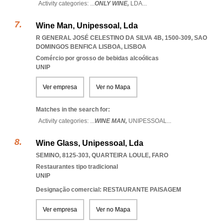
Activity categories: ...
ONLY WINE,
LDA
...
Wine Man, Unipessoal, Lda
R GENERAL JOSÉ CELESTINO DA SILVA 4B, 1500-309
,
SAO
DOMINGOS BENFICA LISBOA
,
LISBOA
Comércio por grosso de bebidas alcoólicas
UNIP
Ver empresa
Ver no Mapa
Matches in the search for:
Activity categories: ...
WINE MAN,
UNIPESSOAL
...
Wine Glass, Unipessoal, Lda
SEMINO, 8125-303
,
QUARTEIRA LOULE
,
FARO
Restaurantes tipo tradicional
UNIP
Designação comercial: RESTAURANTE PAISAGEM
Ver empresa
Ver no Mapa