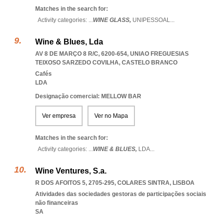
Matches in the search for:
Activity categories: ...
WINE GLASS,
UNIPESSOAL
...
Wine & Blues, Lda
AV 8 DE MARÇO 8 R/C, 6200-654
,
UNIAO FREGUESIAS
TEIXOSO SARZEDO COVILHA
,
CASTELO BRANCO
Cafés
LDA
Designação comercial: MELLOW BAR
Ver empresa
Ver no Mapa
Matches in the search for:
Activity categories: ...
WINE & BLUES,
LDA
...
Wine Ventures, S.a.
R DOS AFOITOS 5, 2705-295
,
COLARES SINTRA
,
LISBOA
Atividades das sociedades gestoras de participações sociais
não financeiras
SA