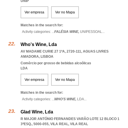
UNIP
Ver empresa
Ver no Mapa
Matches in the search for:
Activity categories: ...
FALÉSIA WINE,
UNIPESSOAL
...
Who's Wine, Lda
AV MADAME CURIE 27 1ºA, 2720-111
,
AGUAS LIVRES
AMADORA
,
LISBOA
Comércio por grosso de bebidas alcoólicas
LDA
Ver empresa
Ver no Mapa
Matches in the search for:
Activity categories: ...
WHO'S WINE,
LDA
...
Glad Wine, Lda
R MAJOR ANTÓNIO FERNANDES VARÃO LOTE 12 BLOCO 1
3ºESQ., 5000-055
,
VILA REAL
,
VILA REAL