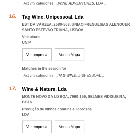
Activity categories: ...
WINE ADVENTURES,
LDA
...
Tag Wine, Unipessoal, Lda
EST DA VÁRZEA, 2580-568
,
UNIAO FREGUESIAS ALENQUER
SANTO ESTEVAO TRIANA
,
LISBOA
Viticultura
UNIP
Ver empresa
Ver no Mapa
Matches in the search for:
Activity categories: ...
TAG WINE,
UNIPESSOAL
...
Wine & Nature, Lda
MONTE NOVO DA LISBOA, 7960-159
,
SELMES VIDIGUEIRA
,
BEJA
Produção de vinhos comuns e licorosos
LDA
Ver empresa
Ver no Mapa