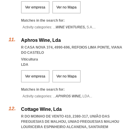
Ver empresa
Ver no Mapa
Matches in the search for:
Activity categories: ...
WINE VENTURES,
S.A.
...
Aphros Wine, Lda
R CASA NOVA 374, 4990-696
,
REFOIOS LIMA PONTE
,
VIANA
DO CASTELO
Viticultura
LDA
Ver empresa
Ver no Mapa
Matches in the search for:
Activity categories: ...
APHROS WINE,
LDA
...
Cottage Wine, Lda
R DO MOINHO DE VENTO 410, 2380-317, UNIÃO DAS
FREGUESIAS DE MALHOU
,
UNIAO FREGUESIAS MALHOU
LOURICEIRA ESPINHEIRO ALCANENA
,
SANTAREM