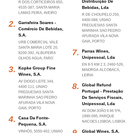
Distribuição De
R DOS CORTICEIROS 850,
Bebidas, Lda
4535-387
,
SANTA MARIA
LAMAS FEIRA
,
AVEIRO
R DE CHOUPELO 250,
4400-088
,
UNIAO
Garrafeira Soares -
FREGUESIAS SANTA
Comércio De Bebidas,
MARINHA SAO PEDRO
S.a.
AFURADA VILA NOVA
GAIA
,
PORTO
URB COMERCIAL VALE
SANTA MARIA LOTE 20,
Parras Wines,
8200-392
,
ALBUFEIRA
Unipessoal, Lda
OLHOS AGUA
,
FARO
EN 8-5 KM 2.3, 2460-526
,
Kopke Group Fine
MAIORGA ALCOBACA
,
Wines, S.a.
LEIRIA
AV DIOGO LEITE 344,
Global Refund
4400-111
,
UNIAO
Portugal - Prestação
FREGUESIAS SANTA
De Serviços Fiscais,
MARINHA SAO PEDRO
AFURADA VILA NOVA
Unipessoal, Lda
GAIA
,
PORTO
AV DOM JOÃO II 46 5ºA,
1990-095
,
PARQUE
Casa Da Fonte-
NACOES LISBOA
,
LISBOA
Pequena, S.a.
Global Wines, S.a.
VINHÓS, 5050-402
,
UNIAO