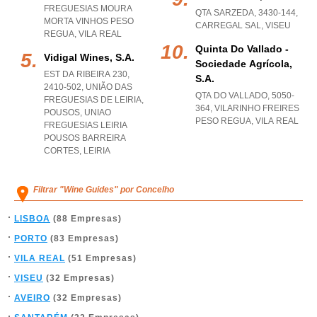
FREGUESIAS MOURA
QTA SARZEDA, 3430-144
,
MORTA VINHOS PESO
CARREGAL SAL
,
VISEU
REGUA
,
VILA REAL
Quinta Do Vallado -
Vidigal Wines, S.a.
Sociedade Agrícola,
EST DA RIBEIRA 230,
S.a.
2410-502, UNIÃO DAS
QTA DO VALLADO, 5050-
FREGUESIAS DE LEIRIA,
364
,
VILARINHO FREIRES
POUSOS
,
UNIAO
PESO REGUA
,
VILA REAL
FREGUESIAS LEIRIA
POUSOS BARREIRA
CORTES
,
LEIRIA
Filtrar "Wine Guides" por Concelho
LISBOA
(88 Empresas)
PORTO
(83 Empresas)
VILA REAL
(51 Empresas)
VISEU
(32 Empresas)
AVEIRO
(32 Empresas)