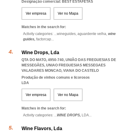
Designação comercial: BEST ESTAFETAS
Ver empresa
Ver no Mapa
Matches in the search for:
Activity categories: ...
wineguides,
aguardente velha,
wine
guides,
factorcap
...
Wine Drops, Lda
QTA DO MATO, 4950-740, UNIÃO DAS FREGUESIAS DE
MESSEGÃES
,
UNIAO FREGUESIAS MESSEGAES
VALADARES MONCAO
,
VIANA DO CASTELO
Produção de vinhos comuns e licorosos
LDA
Ver empresa
Ver no Mapa
Matches in the search for:
Activity categories: ...
WINE DROPS,
LDA
...
Wine Flavors, Lda