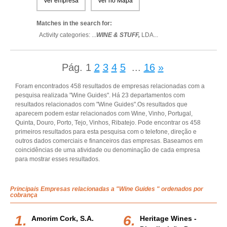
Ver empresa
Ver no Mapa
Matches in the search for:
Activity categories: ...
WINE & STUFF,
LDA
...
Pág.
1
2
3
4
5
...
16
»
Foram encontrados 458 resultados de empresas relacionadas com a
pesquisa realizada "Wine Guides". Há 23 departamentos com
resultados relacionados com "Wine Guides".Os resultados que
aparecem podem estar relacionados com Wine, Vinho, Portugal,
Quinta, Douro, Porto, Tejo, Vinhos, Ribatejo. Pode encontrar os 458
primeiros resultados para esta pesquisa com o telefone, direção e
outros dados comerciais e financeiros das empresas. Baseamos em
coincidências de uma atividade ou denominação de cada empresa
para mostrar esses resultados.
Principais Empresas relacionadas a "Wine Guides " ordenados por
cobrança
Amorim Cork, S.a.
Heritage Wines -