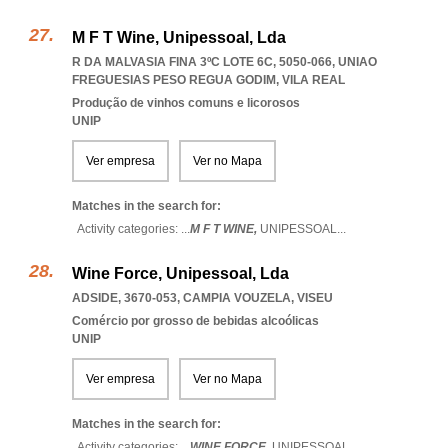
M F T Wine, Unipessoal, Lda
R DA MALVASIA FINA 3ºC LOTE 6C, 5050-066
,
UNIAO
FREGUESIAS PESO REGUA GODIM
,
VILA REAL
Produção de vinhos comuns e licorosos
UNIP
Ver empresa
Ver no Mapa
Matches in the search for:
Activity categories: ...
M F T WINE,
UNIPESSOAL
...
Wine Force, Unipessoal, Lda
ADSIDE, 3670-053
,
CAMPIA VOUZELA
,
VISEU
Comércio por grosso de bebidas alcoólicas
UNIP
Ver empresa
Ver no Mapa
Matches in the search for:
Activity categories: ...
WINE FORCE,
UNIPESSOAL
...