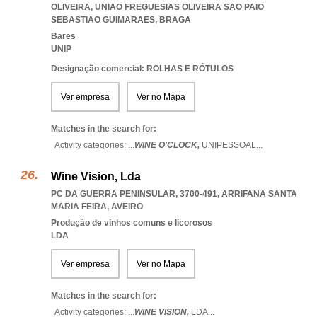
OLIVEIRA
,
UNIAO FREGUESIAS OLIVEIRA SAO PAIO
SEBASTIAO GUIMARAES
,
BRAGA
Bares
UNIP
Designação comercial: ROLHAS E RÓTULOS
Ver empresa
Ver no Mapa
Matches in the search for:
Activity categories: ...
WINE O'CLOCK,
UNIPESSOAL
...
Wine Vision, Lda
PC DA GUERRA PENINSULAR, 3700-491
,
ARRIFANA SANTA
MARIA FEIRA
,
AVEIRO
Produção de vinhos comuns e licorosos
LDA
Ver empresa
Ver no Mapa
Matches in the search for:
Activity categories: ...
WINE VISION,
LDA
...