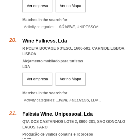
Ver empresa
Ver no Mapa
Matches in the search for:
Activity categories: ...
SÓ WINE,
UNIPESSOAL
...
Wine Fullness, Lda
R POETA BOCAGE 6 3ºESQ., 1600-581
,
CARNIDE LISBOA
,
LISBOA
Alojamento mobilado para turistas
LDA
Ver empresa
Ver no Mapa
Matches in the search for:
Activity categories: ...
WINE FULLNESS,
LDA
...
Falésia Wine, Unipessoal, Lda
QTA DOS CASTANHOS LOTE 2, 8600-281
,
SAO GONCALO
LAGOS
,
FARO
Produção de vinhos comuns e licorosos