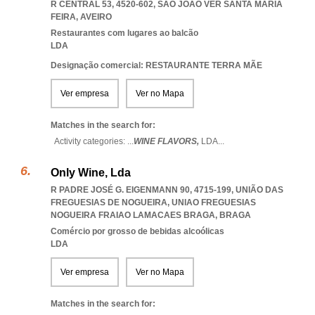
R CENTRAL 53, 4520-602
,
SAO JOAO VER SANTA MARIA
FEIRA
,
AVEIRO
Restaurantes com lugares ao balcão
LDA
Designação comercial: RESTAURANTE TERRA MÃE
Ver empresa
Ver no Mapa
Matches in the search for:
Activity categories: ...
WINE FLAVORS,
LDA
...
Only Wine, Lda
R PADRE JOSÉ G. EIGENMANN 90, 4715-199, UNIÃO DAS
FREGUESIAS DE NOGUEIRA
,
UNIAO FREGUESIAS
NOGUEIRA FRAIAO LAMACAES BRAGA
,
BRAGA
Comércio por grosso de bebidas alcoólicas
LDA
Ver empresa
Ver no Mapa
Matches in the search for: