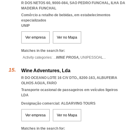
R DOS NETOS 60, 9000-084
,
SAO PEDRO FUNCHAL
,
ILHA DA
MADEIRA FUNCHAL
Comércio a retalho de bebidas, em estabelecimentos
especializados
UNIP
Ver empresa
Ver no Mapa
Matches in the search for:
Activity categories: ...
WINE PROSA,
UNIPESSOAL
...
Wine Adventures, Lda
R DO OCEANO LOTE 16 C/V DTO., 8200-163
,
ALBUFEIRA
OLHOS AGUA
,
FARO
Transporte ocasional de passageiros em veículos ligeiros
LDA
Designação comercial: ALGARVING TOURS
Ver empresa
Ver no Mapa
Matches in the search for: