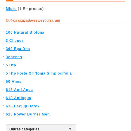
Micro
(1 Empresas)
Outros utilizadores pesquisaram
100 Natural Biotona
3 Chenes
369 Epa Dha
3chenes
5 Htp
5 Htp Forte Griffonia Simplocifolia
50 Anos
618 Anti Agua
618 Antiagua
618 Esculp Detox
618 Power Burner Men