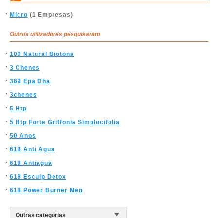
Micro
(1 Empresas)
Outros utilizadores pesquisaram
100 Natural Biotona
3 Chenes
369 Epa Dha
3chenes
5 Htp
5 Htp Forte Griffonia Simplocifolia
50 Anos
618 Anti Agua
618 Antiagua
618 Esculp Detox
618 Power Burner Men