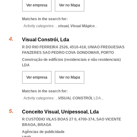
Ver empresa
Ver no Mapa
Matches in the search for:
Activity categories: ...
visual,
Visual Mágico
...
Visual Constrói, Lda
R DO RIO FERREIRA 2526, 4510-418
,
UNIAO FREGUESIAS
FANZERES SAO PEDRO COVA GONDOMAR
,
PORTO
Construção de edifícios (residenciais e não residenciais)
LDA
Ver empresa
Ver no Mapa
Matches in the search for:
Activity categories: ...
VISUAL CONSTRÓI,
LDA
...
Conceito Visual, Unipessoal, Lda
R CUSTÓDIO VILAS BOAS 27 0, 4700-374
,
SAO VICENTE
BRAGA
,
BRAGA
Agências de publicidade