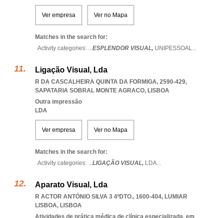
Ver empresa
Ver no Mapa
Matches in the search for:
Activity categories: ...
ESPLENDOR VISUAL,
UNIPESSOAL
...
Ligação Visual, Lda
R DA CASCALHEIRA QUINTA DA FORMIGA, 2590-429
,
SAPATARIA SOBRAL MONTE AGRACO
,
LISBOA
Outra impressão
LDA
Ver empresa
Ver no Mapa
Matches in the search for:
Activity categories: ...
LIGAÇÃO VISUAL,
LDA
...
Aparato Visual, Lda
R ACTOR ANTÓNIO SILVA 3 4ºDTO., 1600-404
,
LUMIAR
LISBOA
,
LISBOA
Atividades de prática médica de clínica especializada, em