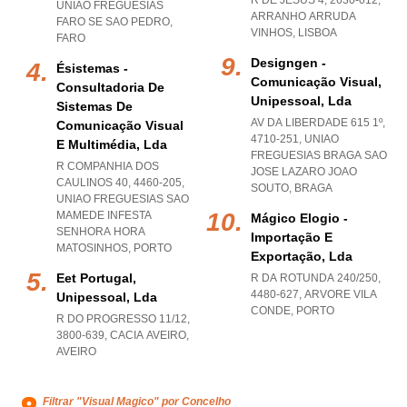
R DE JESUS 4, 2630-012
,
UNIAO FREGUESIAS
ARRANHO ARRUDA
FARO SE SAO PEDRO
,
VINHOS
,
LISBOA
FARO
Designgen -
Ésistemas -
Comunicação Visual,
Consultadoria De
Unipessoal, Lda
Sistemas De
AV DA LIBERDADE 615 1º,
Comunicação Visual
4710-251
,
UNIAO
E Multimédia, Lda
FREGUESIAS BRAGA SAO
R COMPANHIA DOS
JOSE LAZARO JOAO
CAULINOS 40, 4460-205
,
SOUTO
,
BRAGA
UNIAO FREGUESIAS SAO
MAMEDE INFESTA
Mágico Elogio -
SENHORA HORA
Importação E
MATOSINHOS
,
PORTO
Exportação, Lda
Eet Portugal,
R DA ROTUNDA 240/250,
4480-627
,
ARVORE VILA
Unipessoal, Lda
CONDE
,
PORTO
R DO PROGRESSO 11/12,
3800-639
,
CACIA AVEIRO
,
AVEIRO
Filtrar "Visual Magico" por Concelho