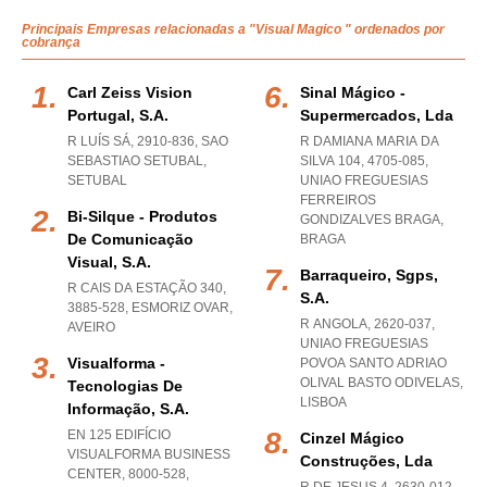
Principais Empresas relacionadas a "Visual Magico " ordenados por
cobrança
Carl Zeiss Vision
Sinal Mágico -
Portugal, S.a.
Supermercados, Lda
R LUÍS SÁ, 2910-836
,
SAO
R DAMIANA MARIA DA
SEBASTIAO SETUBAL
,
SILVA 104, 4705-085
,
SETUBAL
UNIAO FREGUESIAS
FERREIROS
Bi-Silque - Produtos
GONDIZALVES BRAGA
,
De Comunicação
BRAGA
Visual, S.a.
Barraqueiro, Sgps,
R CAIS DA ESTAÇÃO 340,
S.a.
3885-528
,
ESMORIZ OVAR
,
R ANGOLA, 2620-037
,
AVEIRO
UNIAO FREGUESIAS
Visualforma -
POVOA SANTO ADRIAO
OLIVAL BASTO ODIVELAS
,
Tecnologias De
LISBOA
Informação, S.a.
EN 125 EDIFÍCIO
Cinzel Mágico
VISUALFORMA BUSINESS
Construções, Lda
CENTER, 8000-528
,