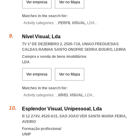
Ver empresa
Ver no Mapa
Matches in the search for:
Activity categories: ...
PERFIL VISUAL,
LDA
...
Nível Visual, Lda
TV 1º DE DEZEMBRO 2, 2500-718
,
UNIAO FREGUESIAS
CALDAS RAINHA SANTO ONOFRE SERRA BOURO
,
LEIRIA
Compra e venda de bens imobiliários
LDA
Ver empresa
Ver no Mapa
Matches in the search for:
Activity categories: ...
NÍVEL VISUAL,
LDA
...
Esplendor Visual, Unipessoal, Lda
R 12 274V, 4520-615
,
SAO JOAO VER SANTA MARIA FEIRA
,
AVEIRO
Formação profissional
UNIP