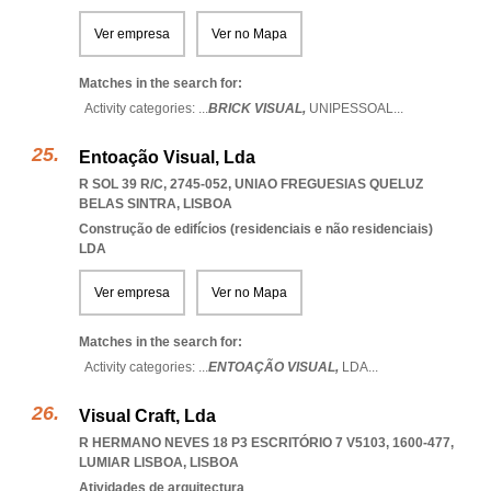
Ver empresa
Ver no Mapa
Matches in the search for:
Activity categories: ...
BRICK VISUAL,
UNIPESSOAL
...
Entoação Visual, Lda
R SOL 39 R/C, 2745-052
,
UNIAO FREGUESIAS QUELUZ
BELAS SINTRA
,
LISBOA
Construção de edifícios (residenciais e não residenciais)
LDA
Ver empresa
Ver no Mapa
Matches in the search for:
Activity categories: ...
ENTOAÇÃO VISUAL,
LDA
...
Visual Craft, Lda
R HERMANO NEVES 18 P3 ESCRITÓRIO 7 V5103, 1600-477
,
LUMIAR LISBOA
,
LISBOA
Atividades de arquitectura