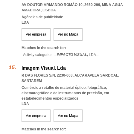
AV DOUTOR ARMANDO ROMÃO 10, 2650-299
,
MINA AGUA
AMADORA
,
LISBOA
Agências de publicidade
LDA
Ver empresa
Ver no Mapa
Matches in the search for:
Activity categories: ...
IMPACTO VISUAL,
LDA
...
Imagem Visual, Lda
R DAS FLORES S/N, 2230-003
,
ALCARAVELA SARDOAL
,
SANTAREM
Comércio a retalho de material óptico, fotográfico,
cinematográfico e de instrumentos de precisão, em
estabelecimentos especializados
LDA
Ver empresa
Ver no Mapa
Matches in the search for: