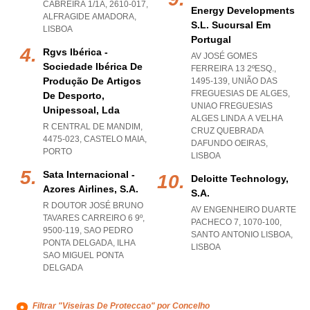
CABREIRA 1/1A, 2610-017
,
Energy Developments
ALFRAGIDE AMADORA
,
S.l. Sucursal Em
LISBOA
Portugal
Rgvs Ibérica -
AV JOSÉ GOMES
Sociedade Ibérica De
FERREIRA 13 2ºESQ.,
Produção De Artigos
1495-139, UNIÃO DAS
FREGUESIAS DE ALGES
,
De Desporto,
UNIAO FREGUESIAS
Unipessoal, Lda
ALGES LINDA A VELHA
R CENTRAL DE MANDIM,
CRUZ QUEBRADA
4475-023
,
CASTELO MAIA
,
DAFUNDO OEIRAS
,
PORTO
LISBOA
Sata Internacional -
Deloitte Technology,
Azores Airlines, S.a.
S.a.
R DOUTOR JOSÉ BRUNO
AV ENGENHEIRO DUARTE
TAVARES CARREIRO 6 9º,
PACHECO 7, 1070-100
,
9500-119
,
SAO PEDRO
SANTO ANTONIO LISBOA
,
PONTA DELGADA
,
ILHA
LISBOA
SAO MIGUEL PONTA
DELGADA
Filtrar "Viseiras De Proteccao" por Concelho