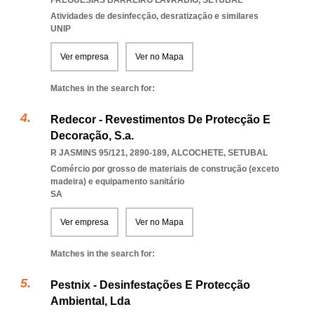
FREGUESIAS BARREIRO LAVRADIO
,
SETUBAL
Atividades de desinfecção, desratização e similares
UNIP
Ver empresa
Ver no Mapa
Matches in the search for:
Redecor - Revestimentos De Protecção E
Decoração, S.a.
R JASMINS 95/121, 2890-189
,
ALCOCHETE
,
SETUBAL
Comércio por grosso de materiais de construção (exceto
madeira) e equipamento sanitário
SA
Ver empresa
Ver no Mapa
Matches in the search for:
Pestnix - Desinfestações E Protecção
Ambiental, Lda