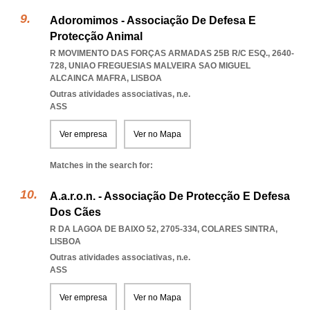
Adoromimos - Associação De Defesa E
Protecção Animal
R MOVIMENTO DAS FORÇAS ARMADAS 25B R/C ESQ., 2640-
728
,
UNIAO FREGUESIAS MALVEIRA SAO MIGUEL
ALCAINCA MAFRA
,
LISBOA
Outras atividades associativas, n.e.
ASS
Ver empresa
Ver no Mapa
Matches in the search for:
A.a.r.o.n. - Associação De Protecção E Defesa
Dos Cães
R DA LAGOA DE BAIXO 52, 2705-334
,
COLARES SINTRA
,
LISBOA
Outras atividades associativas, n.e.
ASS
Ver empresa
Ver no Mapa