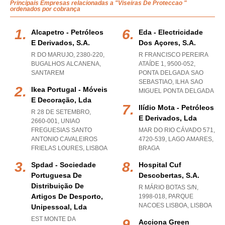
Principais Empresas relacionadas a "Viseiras De Proteccao "
ordenados por cobrança
Alcapetro - Petróleos
Eda - Electricidade
E Derivados, S.a.
Dos Açores, S.a.
R DO MARUJO, 2380-220
,
R FRANCISCO PEREIRA
BUGALHOS ALCANENA
,
ATAÍDE 1, 9500-052
,
SANTAREM
PONTA DELGADA SAO
SEBASTIAO
,
ILHA SAO
Ikea Portugal - Móveis
MIGUEL PONTA DELGADA
E Decoração, Lda
Ilídio Mota - Petróleos
R 28 DE SETEMBRO,
E Derivados, Lda
2660-001
,
UNIAO
FREGUESIAS SANTO
MAR DO RIO CÁVADO 571,
ANTONIO CAVALEIROS
4720-539
,
LAGO AMARES
,
FRIELAS LOURES
,
LISBOA
BRAGA
Spdad - Sociedade
Hospital Cuf
Portuguesa De
Descobertas, S.a.
Distribuição De
R MÁRIO BOTAS S/N,
Artigos De Desporto,
1998-018
,
PARQUE
NACOES LISBOA
,
LISBOA
Unipessoal, Lda
EST MONTE DA
Acciona Green