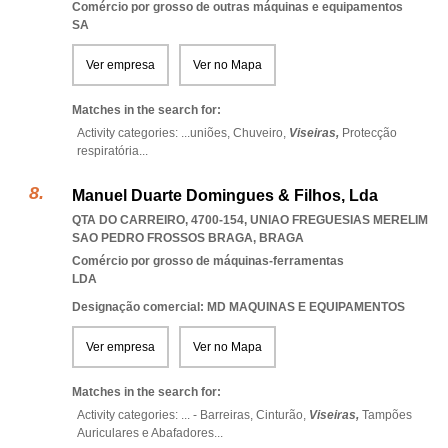
Comércio por grosso de outras máquinas e equipamentos
SA
Ver empresa
Ver no Mapa
Matches in the search for:
Activity categories: ...
uniões,
Chuveiro,
Viseiras,
Protecção
respiratória
...
Manuel Duarte Domingues & Filhos, Lda
QTA DO CARREIRO, 4700-154
,
UNIAO FREGUESIAS MERELIM
SAO PEDRO FROSSOS BRAGA
,
BRAGA
Comércio por grosso de máquinas-ferramentas
LDA
Designação comercial: MD MAQUINAS E EQUIPAMENTOS
Ver empresa
Ver no Mapa
Matches in the search for:
Activity categories: ...
- Barreiras,
Cinturão,
Viseiras,
Tampões
Auriculares e Abafadores
...