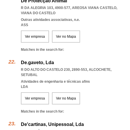
De Protecção Animal
R DA ALEGRIA 103, 4900-577
,
AREOSA VIANA CASTELO
,
VIANA DO CASTELO
Outras atividades associativas, n.e.
ASS
Ver empresa
Ver no Mapa
Matches in the search for:
De.gaveto, Lda
R DO ALTO DO CASTELO 230, 2890-553
,
ALCOCHETE
,
SETUBAL
Atividades de engenharia e técnicas afins
LDA
Ver empresa
Ver no Mapa
Matches in the search for:
De'cartinas, Unipessoal, Lda