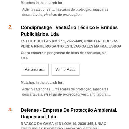
Matches in the search for:
Activity categories: ...
máscaras de protecção,
máscaras
descartáveis,
viseiras de protecção
...
Condiprestige - Vestuário Técnico E Brindes
Publicitários, Lda
EST DE BUCELAS KM 17.1, 2665-609
,
UNIAO FREGUESIAS
VENDA PINHEIRO SANTO ESTEVAO GALES MAFRA
,
LISBOA
Outro comércio por grosso de bens de consumo, n.e.
LDA
Ver empresa
Ver no Mapa
Matches in the search for:
Activity categories: ...
máscaras de protecção,
máscaras
descartáveis,
viseiras de protecção,
vestuário laboral
...
Defense - Empresa De Protecção Ambiental,
Unipessoal, Lda
R VASCO DA GAMA 41D LOJA 19, 2830-365
,
UNIAO