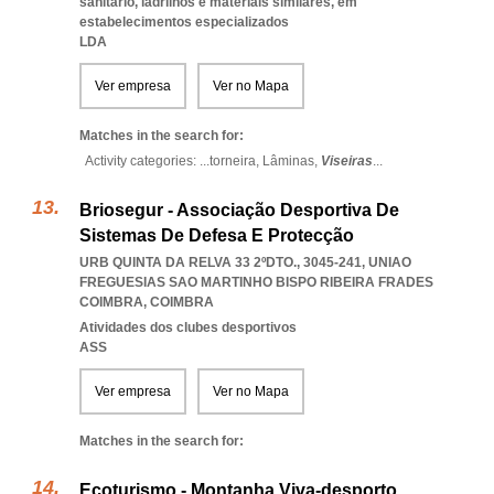
sanitário, ladrilhos e materiais similares, em
estabelecimentos especializados
LDA
Ver empresa
Ver no Mapa
Matches in the search for:
Activity categories: ...
torneira,
Lâminas,
Viseiras
...
Briosegur - Associação Desportiva De
Sistemas De Defesa E Protecção
URB QUINTA DA RELVA 33 2ºDTO., 3045-241
,
UNIAO
FREGUESIAS SAO MARTINHO BISPO RIBEIRA FRADES
COIMBRA
,
COIMBRA
Atividades dos clubes desportivos
ASS
Ver empresa
Ver no Mapa
Matches in the search for:
Ecoturismo - Montanha Viva-desporto,