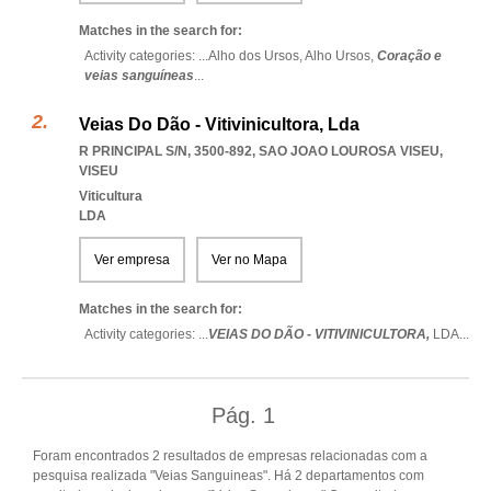
Matches in the search for:
Activity categories: ...
Alho dos Ursos,
Alho Ursos,
Coração e
veias sanguíneas
...
Veias Do Dão - Vitivinicultora, Lda
R PRINCIPAL S/N, 3500-892
,
SAO JOAO LOUROSA VISEU
,
VISEU
Viticultura
LDA
Ver empresa
Ver no Mapa
Matches in the search for:
Activity categories: ...
VEIAS DO DÃO - VITIVINICULTORA,
LDA
...
Pág.
1
Foram encontrados 2 resultados de empresas relacionadas com a
pesquisa realizada "Veias Sanguineas". Há 2 departamentos com