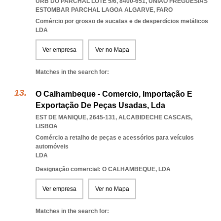
URB DO PARCHAL LOTE 5/6, 8400-651
,
UNIAO FREGUESIAS
ESTOMBAR PARCHAL LAGOA ALGARVE
,
FARO
Comércio por grosso de sucatas e de desperdícios metálicos
LDA
Ver empresa
Ver no Mapa
Matches in the search for:
O Calhambeque - Comercio, Importação E
Exportação De Peças Usadas, Lda
EST DE MANIQUE, 2645-131
,
ALCABIDECHE CASCAIS
,
LISBOA
Comércio a retalho de peças e acessórios para veículos
automóveis
LDA
Designação comercial: O CALHAMBEQUE, LDA
Ver empresa
Ver no Mapa
Matches in the search for: