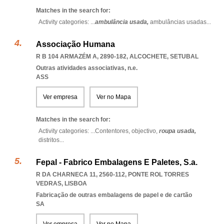
Matches in the search for:
Activity categories: ...
ambulância usada,
ambulâncias usadas
...
Associação Humana
R B 104 ARMAZÉM A, 2890-182
,
ALCOCHETE
,
SETUBAL
Outras atividades associativas, n.e.
ASS
Ver empresa
Ver no Mapa
Matches in the search for:
Activity categories: ...
Contentores,
objectivo,
roupa usada,
distritos
...
Fepal - Fabrico Embalagens E Paletes, S.a.
R DA CHARNECA 11, 2560-112
,
PONTE ROL TORRES
VEDRAS
,
LISBOA
Fabricação de outras embalagens de papel e de cartão
SA