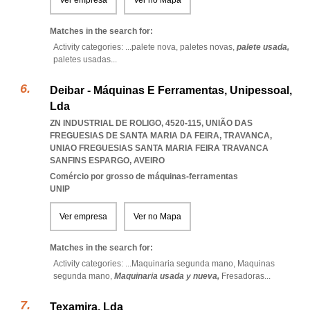
Ver empresa
Ver no Mapa
Matches in the search for:
Activity categories: ...
palete nova,
paletes novas,
palete usada,
paletes usadas
...
Deibar - Máquinas E Ferramentas, Unipessoal,
Lda
ZN INDUSTRIAL DE ROLIGO, 4520-115, UNIÃO DAS
FREGUESIAS DE SANTA MARIA DA FEIRA, TRAVANCA
,
UNIAO FREGUESIAS SANTA MARIA FEIRA TRAVANCA
SANFINS ESPARGO
,
AVEIRO
Comércio por grosso de máquinas-ferramentas
UNIP
Ver empresa
Ver no Mapa
Matches in the search for:
Activity categories: ...
Maquinaria segunda mano,
Maquinas
segunda mano,
Maquinaria usada y nueva,
Fresadoras
...
Texamira, Lda