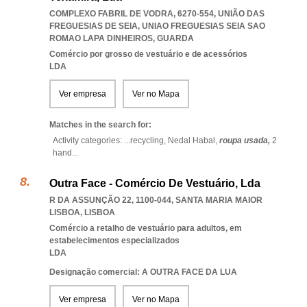
COMPLEXO FABRIL DE VODRA, 6270-554, UNIÃO DAS
FREGUESIAS DE SEIA
,
UNIAO FREGUESIAS SEIA SAO
ROMAO LAPA DINHEIROS
,
GUARDA
Comércio por grosso de vestuário e de acessórios
LDA
Ver empresa
Ver no Mapa
Matches in the search for:
Activity categories: ...
recycling,
Nedal Habal,
roupa usada,
2
hand
...
Outra Face - Comércio De Vestuário, Lda
R DA ASSUNÇÃO 22, 1100-044
,
SANTA MARIA MAIOR
LISBOA
,
LISBOA
Comércio a retalho de vestuário para adultos, em
estabelecimentos especializados
LDA
Designação comercial: A OUTRA FACE DA LUA
Ver empresa
Ver no Mapa