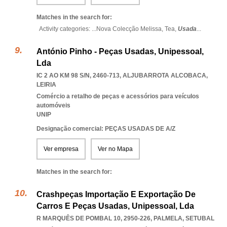
Matches in the search for:
Activity categories: ...
Nova Colecção Melissa,
Tea,
Usada
...
António Pinho - Peças Usadas, Unipessoal,
Lda
IC 2 AO KM 98 S/N, 2460-713
,
ALJUBARROTA ALCOBACA
,
LEIRIA
Comércio a retalho de peças e acessórios para veículos
automóveis
UNIP
Designação comercial: PEÇAS USADAS DE A/Z
Ver empresa
Ver no Mapa
Matches in the search for:
Crashpeças Importação E Exportação De
Carros E Peças Usadas, Unipessoal, Lda
R MARQUÊS DE POMBAL 10, 2950-226
,
PALMELA
,
SETUBAL