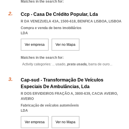
Matches in the search for:
Ccp - Casa De Crédito Popular, Lda
R DA VENEZUELA 43A, 1500-618
,
BENFICA LISBOA
,
LISBOA
Compra e venda de bens imobiliários
LDA
Ver empresa
Ver no Mapa
Matches in the search for:
Activity categories: ...
usado,
prata usada,
barra de ouro
...
Cap-sud - Transformação De Veículos
Especiais De Ambulâncias, Lda
R DOS ERVIDEIROS FRAÇÃO A, 3800-639
,
CACIA AVEIRO
,
AVEIRO
Fabricação de veículos automóveis
LDA
Ver empresa
Ver no Mapa