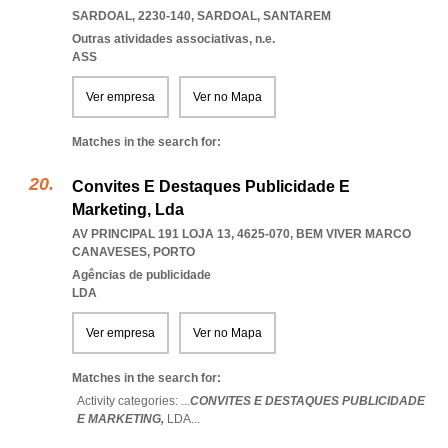
SARDOAL, 2230-140
,
SARDOAL
,
SANTAREM
Outras atividades associativas, n.e.
ASS
Ver empresa
Ver no Mapa
Matches in the search for:
Convites E Destaques Publicidade E
Marketing, Lda
AV PRINCIPAL 191 LOJA 13, 4625-070
,
BEM VIVER MARCO
CANAVESES
,
PORTO
Agências de publicidade
LDA
Ver empresa
Ver no Mapa
Matches in the search for:
Activity categories: ...
CONVITES E DESTAQUES PUBLICIDADE
E MARKETING,
LDA
...