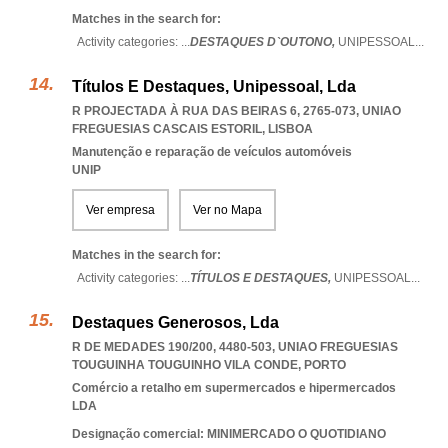
Matches in the search for:
Activity categories: ...
DESTAQUES D`OUTONO,
UNIPESSOAL
...
Títulos E Destaques, Unipessoal, Lda
R PROJECTADA À RUA DAS BEIRAS 6, 2765-073
,
UNIAO
FREGUESIAS CASCAIS ESTORIL
,
LISBOA
Manutenção e reparação de veículos automóveis
UNIP
Ver empresa
Ver no Mapa
Matches in the search for:
Activity categories: ...
TÍTULOS E DESTAQUES,
UNIPESSOAL
...
Destaques Generosos, Lda
R DE MEDADES 190/200, 4480-503
,
UNIAO FREGUESIAS
TOUGUINHA TOUGUINHO VILA CONDE
,
PORTO
Comércio a retalho em supermercados e hipermercados
LDA
Designação comercial: MINIMERCADO O QUOTIDIANO