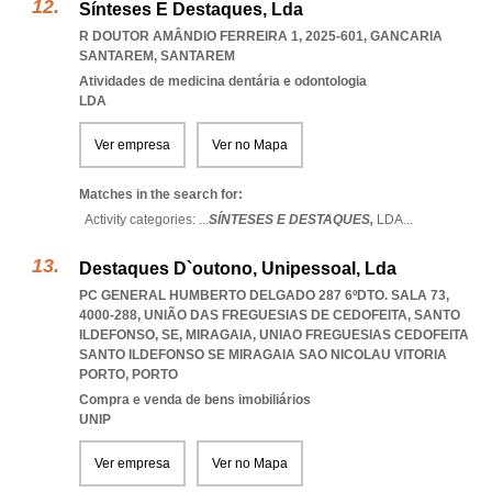
Sínteses E Destaques, Lda
R DOUTOR AMÂNDIO FERREIRA 1, 2025-601
,
GANCARIA
SANTAREM
,
SANTAREM
Atividades de medicina dentária e odontologia
LDA
Ver empresa
Ver no Mapa
Matches in the search for:
Activity categories: ...
SÍNTESES E DESTAQUES,
LDA
...
Destaques D`outono, Unipessoal, Lda
PC GENERAL HUMBERTO DELGADO 287 6ºDTO. SALA 73,
4000-288, UNIÃO DAS FREGUESIAS DE CEDOFEITA, SANTO
ILDEFONSO, SE, MIRAGAIA
,
UNIAO FREGUESIAS CEDOFEITA
SANTO ILDEFONSO SE MIRAGAIA SAO NICOLAU VITORIA
PORTO
,
PORTO
Compra e venda de bens imobiliários
UNIP
Ver empresa
Ver no Mapa