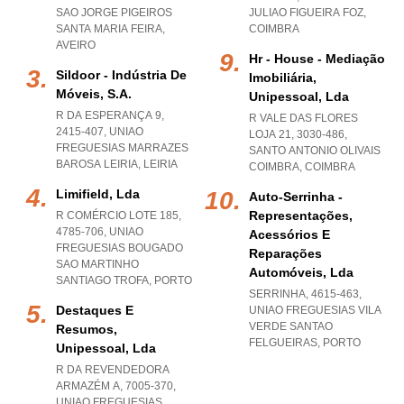
SAO JORGE PIGEIROS
JULIAO FIGUEIRA FOZ
,
SANTA MARIA FEIRA
,
COIMBRA
AVEIRO
Hr - House - Mediação
Sildoor - Indústria De
Imobiliária,
Móveis, S.a.
Unipessoal, Lda
R DA ESPERANÇA 9,
R VALE DAS FLORES
2415-407
,
UNIAO
LOJA 21, 3030-486
,
FREGUESIAS MARRAZES
SANTO ANTONIO OLIVAIS
BAROSA LEIRIA
,
LEIRIA
COIMBRA
,
COIMBRA
Limifield, Lda
Auto-Serrinha -
Representações,
R COMÉRCIO LOTE 185,
4785-706
,
UNIAO
Acessórios E
FREGUESIAS BOUGADO
Reparações
SAO MARTINHO
Automóveis, Lda
SANTIAGO TROFA
,
PORTO
SERRINHA, 4615-463
,
Destaques E
UNIAO FREGUESIAS VILA
VERDE SANTAO
Resumos,
FELGUEIRAS
,
PORTO
Unipessoal, Lda
R DA REVENDEDORA
ARMAZÉM A, 7005-370
,
UNIAO FREGUESIAS