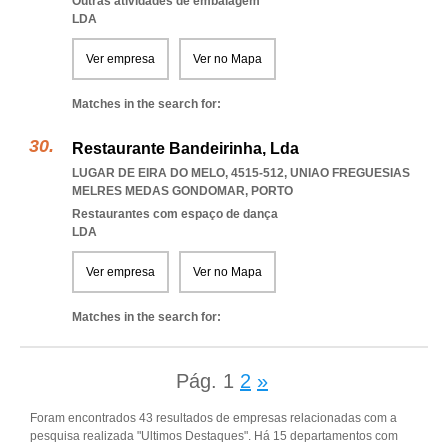
Outras atividades de embalagem
LDA
Ver empresa
Ver no Mapa
Matches in the search for:
Restaurante Bandeirinha, Lda
LUGAR DE EIRA DO MELO, 4515-512
,
UNIAO FREGUESIAS
MELRES MEDAS GONDOMAR
,
PORTO
Restaurantes com espaço de dança
LDA
Ver empresa
Ver no Mapa
Matches in the search for:
Pág.
1
2
»
Foram encontrados 43 resultados de empresas relacionadas com a
pesquisa realizada "Ultimos Destaques". Há 15 departamentos com