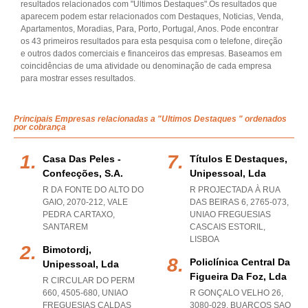
resultados relacionados com "Ultimos Destaques".Os resultados que
aparecem podem estar relacionados com Destaques, Noticias, Venda,
Apartamentos, Moradias, Para, Porto, Portugal, Anos. Pode encontrar
os 43 primeiros resultados para esta pesquisa com o telefone, direção
e outros dados comerciais e financeiros das empresas. Baseamos em
coincidências de uma atividade ou denominação de cada empresa
para mostrar esses resultados.
Principais Empresas relacionadas a "Ultimos Destaques " ordenados
por cobrança
Casa Das Peles -
Títulos E Destaques,
Confecções, S.a.
Unipessoal, Lda
R DA FONTE DO ALTO DO
R PROJECTADA À RUA
GAIO, 2070-212
,
VALE
DAS BEIRAS 6, 2765-073
,
PEDRA CARTAXO
,
UNIAO FREGUESIAS
SANTAREM
CASCAIS ESTORIL
,
LISBOA
Bimotordj,
Policlínica Central Da
Unipessoal, Lda
Figueira Da Foz, Lda
R CIRCULAR DO PERM
660, 4505-680
,
UNIAO
R GONÇALO VELHO 26,
FREGUESIAS CALDAS
3080-029
,
BUARCOS SAO