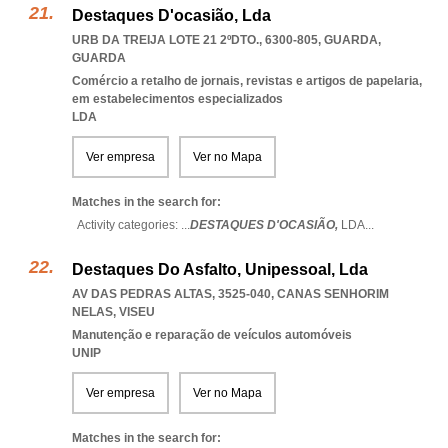
Destaques D'ocasião, Lda
URB DA TREIJA LOTE 21 2ºDTO., 6300-805
,
GUARDA
,
GUARDA
Comércio a retalho de jornais, revistas e artigos de papelaria,
em estabelecimentos especializados
LDA
Ver empresa
Ver no Mapa
Matches in the search for:
Activity categories: ...
DESTAQUES D'OCASIÃO,
LDA
...
Destaques Do Asfalto, Unipessoal, Lda
AV DAS PEDRAS ALTAS, 3525-040
,
CANAS SENHORIM
NELAS
,
VISEU
Manutenção e reparação de veículos automóveis
UNIP
Ver empresa
Ver no Mapa
Matches in the search for: