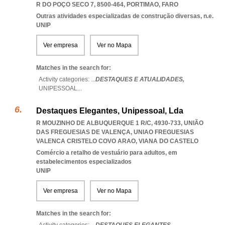
R DO POÇO SECO 7, 8500-464
,
PORTIMAO
,
FARO
Outras atividades especializadas de construção diversas, n.e.
UNIP
Ver empresa
Ver no Mapa
Matches in the search for:
Activity categories: ...
DESTAQUES E ATUALIDADES,
UNIPESSOAL
...
Destaques Elegantes, Unipessoal, Lda
R MOUZINHO DE ALBUQUERQUE 1 R/C, 4930-733, UNIÃO
DAS FREGUESIAS DE VALENÇA
,
UNIAO FREGUESIAS
VALENCA CRISTELO COVO ARAO
,
VIANA DO CASTELO
Comércio a retalho de vestuário para adultos, em
estabelecimentos especializados
UNIP
Ver empresa
Ver no Mapa
Matches in the search for: