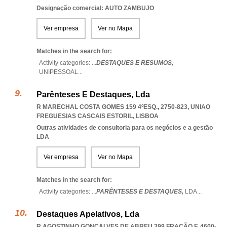
Designação comercial: AUTO ZAMBUJO
Ver empresa
Ver no Mapa
Matches in the search for:
Activity categories: ...
DESTAQUES E RESUMOS,
UNIPESSOAL
...
Parênteses E Destaques, Lda
R MARECHAL COSTA GOMES 159 4ºESQ., 2750-823
,
UNIAO
FREGUESIAS CASCAIS ESTORIL
,
LISBOA
Outras atividades de consultoria para os negócios e a gestão
LDA
Ver empresa
Ver no Mapa
Matches in the search for:
Activity categories: ...
PARÊNTESES E DESTAQUES,
LDA
...
Destaques Apelativos, Lda
R AGOSTINHO GONÇALVES DE ABREU 399 FRAÇÃO F, 4600-