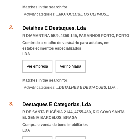
Matches in the search for:
Activity categories: ...
MOTOCLUBE OS ULTIMOS
...
Detalhes E Destaques, Lda
R DIAMANTINA 5E/9, 4350-145
,
PARANHOS PORTO
,
PORTO
Comércio a retalho de vestuário para adultos, em
estabelecimentos especializados
LDA
Ver empresa
Ver no Mapa
Matches in the search for:
Activity categories: ...
DETALHES E DESTAQUES,
LDA
...
Destaques E Categorias, Lda
R DE SANTA EUGÉNIA 2144, 4755-460
,
RIO COVO SANTA
EUGENIA BARCELOS
,
BRAGA
Compra e venda de bens imobiliários
LDA