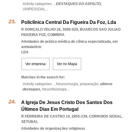
Activity categories: ...
DESTAQUES DO ASFALTO,
UNIPESSOAL
...
Policlínica Central Da Figueira Da Foz, Lda
R GONÇALO VELHO 26, 3080-029
,
BUARCOS SAO JULIAO
FIGUEIRA FOZ
,
COIMBRA
Atividades de prática médica de clínica especializada, em
ambulatório
LDA
Ver empresa
Ver no Mapa
Matches in the search for:
Activity categories: ...
Neurocirurgia,
preparação,
ultimos
destaques,
Neurofisiologia
...
A Igreja De Jesus Cristo Dos Santos Dos
Últimos Dias Em Portugal
R FERREIRA DE CASTRO 10, 2855-238
,
CORROIOS SEIXAL
,
SETUBAL
Atividades de organizações religiosas