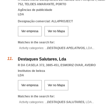
752
,
TELOES AMARANTE
,
PORTO
Agências de publicidade
LDA
Designação comercial: ALL4PROJECT
Ver empresa
Ver no Mapa
Matches in the search for:
Activity categories: ...
DESTAQUES APELATIVOS,
LDA
...
Destaques Salutares, Lda
R DA CASELA 372, 3885-451
,
ESMORIZ OVAR
,
AVEIRO
Institutos de beleza
LDA
Ver empresa
Ver no Mapa
Matches in the search for:
Activity categories: ...
DESTAQUES SALUTARES,
LDA
...