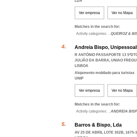
LDA
Ver empresa
Ver no Mapa
Matches in the search for:
Activity categories: ...
QUEIROZ & BI
Andreia Bispo, Unipessoal
R ANTÓNIO PASSAPORTE 13 5ºDTO
JULIÃO DA BARRA
,
UNIAO FREGU
LISBOA
Alojamento mobilado para turistas
UNIP
Ver empresa
Ver no Mapa
Matches in the search for:
Activity categories: ...
ANDREIA BIS
Barros & Bispo, Lda
AV 25 DE ABRIL LOTE 302B, 1675-