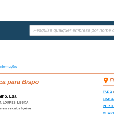
Pesquisar:
informações
F
ca para Bispo
FARO
lho, Lda
LISBO
4
,
LOURES
,
LISBOA
PORT
s em veículos ligeiros
GUAR