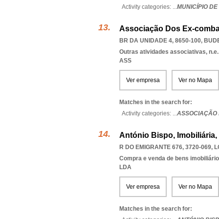
Activity categories: ...
MUNICÍPIO DE
Associação Dos Ex-combat
BR DA UNIDADE 4, 8650-100
,
BUDE
Outras atividades associativas, n.e.
ASS
Ver empresa
Ver no Mapa
Matches in the search for:
Activity categories: ...
ASSOCIAÇÃO 
António Bispo, Imobiliária,
R DO EMIGRANTE 676, 3720-069
,
L
Compra e venda de bens imobiliári
LDA
Ver empresa
Ver no Mapa
Matches in the search for: