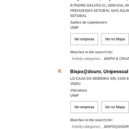
R PADRE GALVÃO 21, 2900-016, 
FREGUESIAS SETUBAL SAO JUL
SETUBAL
Salões de cabeleireiro
UNIP
Ver empresa
Ver no Mapa
Matches in the search for:
Activity categories: ...
BISPO & CRUZ
Bispo@douro, Unipessoal
LG CASA DA MOREIRA S/N, 5100-6
VISEU
Viticultura
UNIP
Ver empresa
Ver no Mapa
Matches in the search for:
Activity categories: ...
BISPO@DOUR