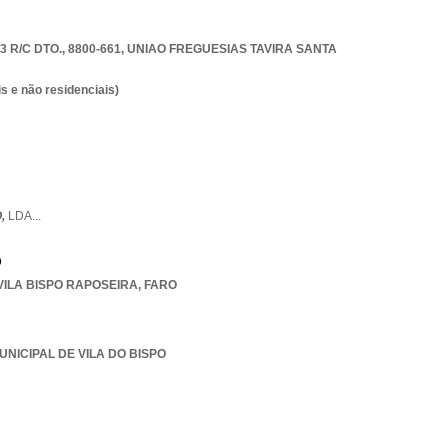
R/C DTO., 8800-661
,
UNIAO FREGUESIAS TAVIRA SANTA
s e não residenciais)
O,
LDA
...
o
VILA BISPO RAPOSEIRA
,
FARO
UNICIPAL DE VILA DO BISPO