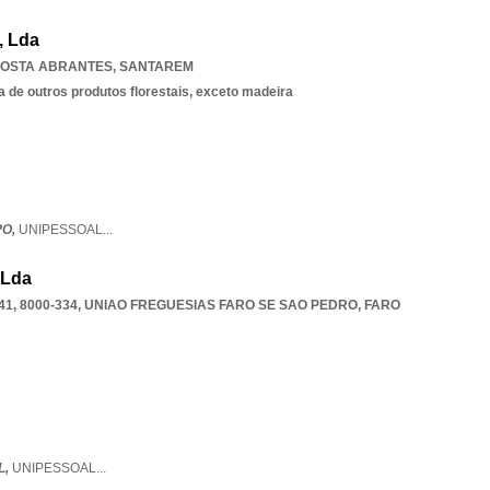
, Lda
OSTA ABRANTES
,
SANTAREM
a de outros produtos florestais, exceto madeira
PO,
UNIPESSOAL
...
 Lda
1, 8000-334
,
UNIAO FREGUESIAS FARO SE SAO PEDRO
,
FARO
L,
UNIPESSOAL
...