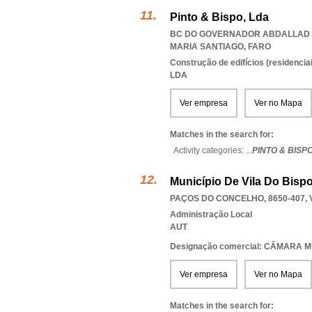
Pinto & Bispo, Lda
BC DO GOVERNADOR ABDALLAD 3 
MARIA SANTIAGO
,
FARO
Construção de edifícios (residenciai
LDA
Ver empresa
Ver no Mapa
Matches in the search for:
Activity categories: ...
PINTO & BISP
Município De Vila Do Bisp
PAÇOS DO CONCELHO, 8650-407
,
Administração Local
AUT
Designação comercial: CÂMARA M
Ver empresa
Ver no Mapa
Matches in the search for: