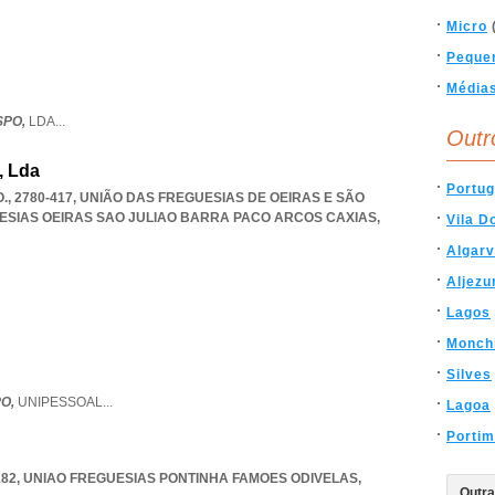
Micro
Peque
Média
SPO,
LDA
...
Outr
, Lda
Portug
., 2780-417, UNIÃO DAS FREGUESIAS DE OEIRAS E SÃO
ESIAS OEIRAS SAO JULIAO BARRA PACO ARCOS CAXIAS
,
Vila D
Algar
Aljezu
Lagos
Monch
Silves
PO,
UNIPESSOAL
...
Lagoa
Porti
182
,
UNIAO FREGUESIAS PONTINHA FAMOES ODIVELAS
,