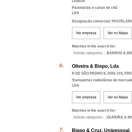
LISBOA
Pastelarias e casas de chá
LDA
Designação comercial: PASTELAR
Ver empresa
Ver no Mapa
Matches in the search for:
Activity categories: ...
BARROS & BI
Oliveira & Bispo, Lda
R DE SÃO PEDRO 9, 2565-315
,
FRE
Transportes rodoviários de mercad
LDA
Ver empresa
Ver no Mapa
Matches in the search for:
Activity categories: ...
OLIVEIRA & B
Bispo & Cruz, Unipessoal,