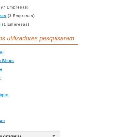
(97 Empresas)
nas
(3 Empresas)
s
(1 Empresas)
os utilizadores pesquisaram
al
o Bispo
ve
r
ique
mao