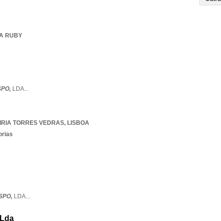
IA RUBY
SPO,
LDA
...
IRIA TORRES VEDRAS
,
LISBOA
orias
ISPO,
LDA
...
 Lda