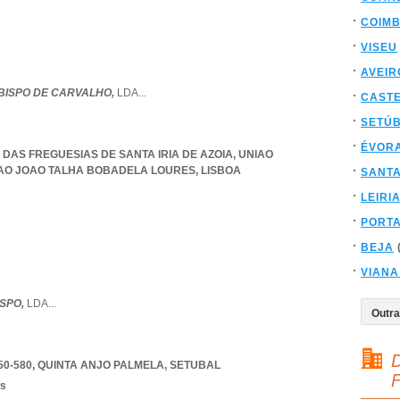
COIM
VISEU
AVEIR
BISPO DE CARVALHO,
LDA
...
CAST
SETÚ
ÉVOR
ÃO DAS FREGUESIAS DE SANTA IRIA DE AZOIA
,
UNIAO
 SAO JOAO TALHA BOBADELA LOURES
,
LISBOA
SANT
LEIRI
PORT
BEJA
VIANA
ISPO,
LDA
...
D
50-580
,
QUINTA ANJO PALMELA
,
SETUBAL
F
os