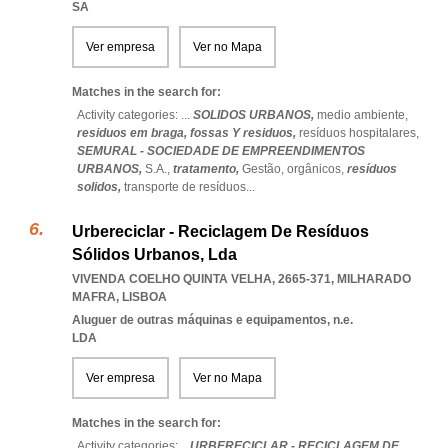
SA
Ver empresa
Ver no Mapa
Matches in the search for:
Activity categories: ...
SOLIDOS URBANOS,
medio ambiente,
residuos em braga,
fossas Y residuos,
resíduos hospitalares,
SEMURAL - SOCIEDADE DE EMPREENDIMENTOS
URBANOS,
S.A.,
tratamento,
Gestão,
orgânicos,
resíduos
solidos,
transporte de resíduos
...
Urbereciclar - Reciclagem De Resíduos
Sólidos Urbanos, Lda
VIVENDA COELHO QUINTA VELHA, 2665-371
,
MILHARADO
MAFRA
,
LISBOA
Aluguer de outras máquinas e equipamentos, n.e.
LDA
Ver empresa
Ver no Mapa
Matches in the search for:
Activity categories: ...
URBERECICLAR - RECICLAGEM DE