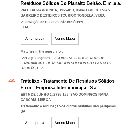
Resíduos Sólidos Do Planalto Beirão, Eim ,s.a.
VALE DA MARGUNDA, 3465-013
,
UNIAO FREGUESIAS
BARREIRO BESTEIROS TOURIGO TONDELA
,
VISEU
Valorização de resíduos não metálicos
EEM
Ver empresa
Ver no Mapa
Matches in the search for:
Activity categories: ...
ECOBEIRÃO - SOCIEDADE DE
TRATAMENTO DE RESÍDUOS SÓLIDOS DO PLANALTO
BEIRÃO,
EIM
...
Tratolixo - Tratamento De Resíduos Sólidos
E.i.m. - Empresa Intermunicipal, S.a.
EST 5 DE JUNHO 1, 2785-155
,
SAO DOMINGOS RANA
CASCAIS
,
LISBOA
Tratamento e eliminação de outros resíduos não perigosos
SA
Ver empresa
Ver no Mapa