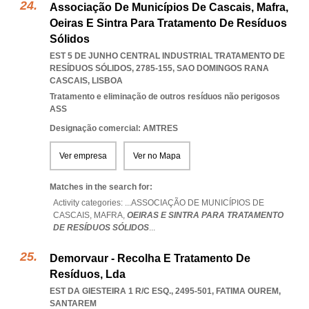
Associação De Municípios De Cascais, Mafra,
Oeiras E Sintra Para Tratamento De Resíduos
Sólidos
EST 5 DE JUNHO CENTRAL INDUSTRIAL TRATAMENTO DE
RESÍDUOS SÓLIDOS, 2785-155
,
SAO DOMINGOS RANA
CASCAIS
,
LISBOA
Tratamento e eliminação de outros resíduos não perigosos
ASS
Designação comercial: AMTRES
Ver empresa
Ver no Mapa
Matches in the search for:
Activity categories: ...
ASSOCIAÇÃO DE MUNICÍPIOS DE
CASCAIS,
MAFRA,
OEIRAS E SINTRA PARA TRATAMENTO
DE RESÍDUOS SÓLIDOS
...
Demorvaur - Recolha E Tratamento De
Resíduos, Lda
EST DA GIESTEIRA 1 R/C ESQ., 2495-501
,
FATIMA OUREM
,
SANTAREM