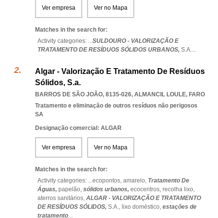
Ver empresa
Ver no Mapa
Matches in the search for:
Activity categories: ...
SULDOURO - VALORIZAÇÃO E
TRATAMENTO DE RESÍDUOS SÓLIDOS URBANOS,
S.A.
...
Algar - Valorização E Tratamento De Resíduos
Sólidos, S.a.
BARROS DE SÃO JOÃO, 8135-026
,
ALMANCIL LOULE
,
FARO
Tratamento e eliminação de outros resíduos não perigosos
SA
Designação comercial: ALGAR
Ver empresa
Ver no Mapa
Matches in the search for:
Activity categories: ...
ecopontos,
amarelo,
Tratamento De
Águas,
papelão,
sólidos urbanos,
ecocentros,
recolha lixo,
aterros sanitários,
ALGAR - VALORIZAÇÃO E TRATAMENTO
DE RESÍDUOS SÓLIDOS,
S.A.,
lixo doméstico,
estações de
tratamento
...