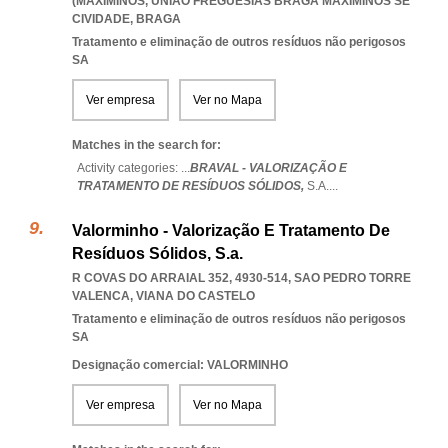
(MAXIMINOS
,
UNIAO FREGUESIAS BRAGA MAXIMINOS SE
CIVIDADE
,
BRAGA
Tratamento e eliminação de outros resíduos não perigosos
SA
Ver empresa
Ver no Mapa
Matches in the search for:
Activity categories: ...
BRAVAL - VALORIZAÇÃO E
TRATAMENTO DE RESÍDUOS SÓLIDOS,
S.A.
...
Valorminho - Valorização E Tratamento De
Resíduos Sólidos, S.a.
R COVAS DO ARRAIAL 352, 4930-514
,
SAO PEDRO TORRE
VALENCA
,
VIANA DO CASTELO
Tratamento e eliminação de outros resíduos não perigosos
SA
Designação comercial: VALORMINHO
Ver empresa
Ver no Mapa