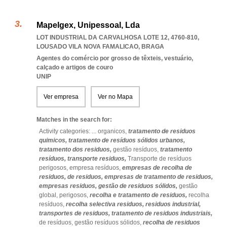
Mapelgex, Unipessoal, Lda
LOT INDUSTRIAL DA CARVALHOSA LOTE 12, 4760-810
,
LOUSADO VILA NOVA FAMALICAO
,
BRAGA
Agentes do comércio por grosso de têxteis, vestuário,
calçado e artigos de couro
UNIP
Ver empresa
Ver no Mapa
Matches in the search for:
Activity categories: ...
organicos,
tratamento de residuos
quimicos,
tratamento de resíduos sólidos urbanos,
tratamento dos residuos,
gestão resíduos,
tratamento
resíduos,
transporte residuos,
Transporte de resíduos
perigosos,
empresa resíduos,
empresas de recolha de
residuos,
de residuos,
empresas de tratamento de residuos,
empresas residuos,
gestão de residuos sólidos,
gestão
global,
perigosos,
recolha e tratamento de residuos,
recolha
resíduos,
recolha selectiva residuos,
residuos industrial,
transportes de residuos,
tratamento de residuos industriais,
de resíduos,
gestão resíduos sólidos,
recolha de residuos