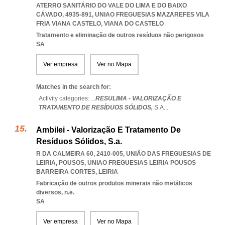
ATERRO SANITÁRIO DO VALE DO LIMA E DO BAIXO
CÁVADO, 4935-891
,
UNIAO FREGUESIAS MAZAREFES VILA
FRIA VIANA CASTELO
,
VIANA DO CASTELO
Tratamento e eliminação de outros resíduos não perigosos
SA
Ver empresa
Ver no Mapa
Matches in the search for:
Activity categories: ...
RESULIMA - VALORIZAÇÃO E
TRATAMENTO DE RESÍDUOS SÓLIDOS,
S.A.
...
Ambilei - Valorização E Tratamento De
Resíduos Sólidos, S.a.
R DA CALMEIRA 60, 2410-005, UNIÃO DAS FREGUESIAS DE
LEIRIA, POUSOS
,
UNIAO FREGUESIAS LEIRIA POUSOS
BARREIRA CORTES
,
LEIRIA
Fabricação de outros produtos minerais não metálicos
diversos, n.e.
SA
Ver empresa
Ver no Mapa