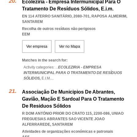
Ecoleziria - Empresa Intermunicipal Para O
Tratamento De Resíduos Sólidos, E.i.m.
EN 114 ATERRO SANITÁRIO, 2080-701
,
RAPOSA ALMEIRIM
,
SANTAREM
Recolha de outros resíduos não perigosos
EEM
Ver empresa
Ver no Mapa
Matches in the search for:
Activity categories: ...
ECOLEZIRIA - EMPRESA
INTERMUNICIPAL PARA O TRATAMENTO DE RESÍDUOS
SÓLIDOS,
E.I.M.
...
Associação De Municipios De Abrantes,
Gavião, Mação E Sardoal Para O Tratamento
De Residuos Sólidos
R DOM ANTÓNIO PRIOR DO CRATO 115, 2200-086
,
UNIAO
FREGUESIAS ABRANTES SAO VICENTE JOAO
ALFERRAREDE
,
SANTAREM
Atividades de organizações económicas e patronais