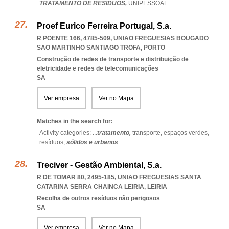
TRATAMENTO DE RESÍDUOS,
UNIPESSOAL
...
Proef Eurico Ferreira Portugal, S.a.
R POENTE 166, 4785-509
,
UNIAO FREGUESIAS BOUGADO
SAO MARTINHO SANTIAGO TROFA
,
PORTO
Construção de redes de transporte e distribuição de
eletricidade e redes de telecomunicações
SA
Ver empresa
Ver no Mapa
Matches in the search for:
Activity categories: ...
tratamento,
transporte,
espaços verdes,
resíduos,
sólidos e urbanos
...
Treciver - Gestão Ambiental, S.a.
R DE TOMAR 80, 2495-185
,
UNIAO FREGUESIAS SANTA
CATARINA SERRA CHAINCA LEIRIA
,
LEIRIA
Recolha de outros resíduos não perigosos
SA
Ver empresa
Ver no Mapa