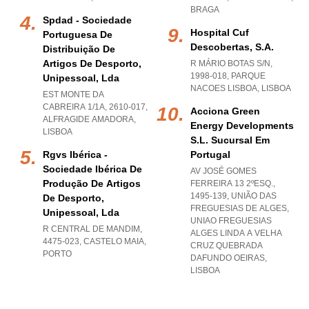
BRAGA
Spdad - Sociedade
Hospital Cuf
Portuguesa De
Descobertas, S.a.
Distribuição De
Artigos De Desporto,
R MÁRIO BOTAS S/N,
1998-018
,
PARQUE
Unipessoal, Lda
NACOES LISBOA
,
LISBOA
EST MONTE DA
CABREIRA 1/1A, 2610-017
,
Acciona Green
ALFRAGIDE AMADORA
,
Energy Developments
LISBOA
S.l. Sucursal Em
Rgvs Ibérica -
Portugal
Sociedade Ibérica De
AV JOSÉ GOMES
Produção De Artigos
FERREIRA 13 2ºESQ.,
1495-139, UNIÃO DAS
De Desporto,
FREGUESIAS DE ALGES
,
Unipessoal, Lda
UNIAO FREGUESIAS
R CENTRAL DE MANDIM,
ALGES LINDA A VELHA
4475-023
,
CASTELO MAIA
,
CRUZ QUEBRADA
PORTO
DAFUNDO OEIRAS
,
LISBOA