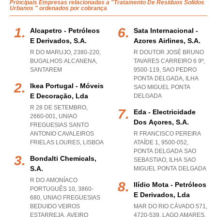
Principais Empresas relacionadas a "Tratamento De Residuos Solidos
Urbanos " ordenados por cobrança
Alcapetro - Petróleos
Sata Internacional -
E Derivados, S.a.
Azores Airlines, S.a.
R DO MARUJO, 2380-220
,
R DOUTOR JOSÉ BRUNO
BUGALHOS ALCANENA
,
TAVARES CARREIRO 6 9º,
SANTAREM
9500-119
,
SAO PEDRO
PONTA DELGADA
,
ILHA
Ikea Portugal - Móveis
SAO MIGUEL PONTA
E Decoração, Lda
DELGADA
R 28 DE SETEMBRO,
Eda - Electricidade
2660-001
,
UNIAO
Dos Açores, S.a.
FREGUESIAS SANTO
ANTONIO CAVALEIROS
R FRANCISCO PEREIRA
FRIELAS LOURES
,
LISBOA
ATAÍDE 1, 9500-052
,
PONTA DELGADA SAO
Bondalti Chemicals,
SEBASTIAO
,
ILHA SAO
S.a.
MIGUEL PONTA DELGADA
R DO AMONÍACO
Ilídio Mota - Petróleos
PORTUGUÊS 10, 3860-
E Derivados, Lda
680
,
UNIAO FREGUESIAS
BEDUIDO VEIROS
MAR DO RIO CÁVADO 571,
ESTARREJA
,
AVEIRO
4720-539
,
LAGO AMARES
,