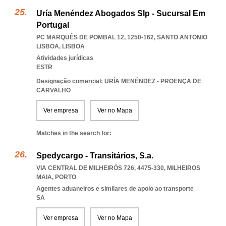
Uría Menéndez Abogados Slp - Sucursal Em
Portugal
PC MARQUÊS DE POMBAL 12, 1250-162
,
SANTO ANTONIO
LISBOA
,
LISBOA
Atividades jurídicas
ESTR
Designação comercial: URÍA MENÉNDEZ - PROENÇA DE
CARVALHO
Ver empresa
Ver no Mapa
Matches in the search for:
Spedycargo - Transitários, S.a.
VIA CENTRAL DE MILHEIRÓS 726, 4475-330
,
MILHEIROS
MAIA
,
PORTO
Agentes aduaneiros e similares de apoio ao transporte
SA
Ver empresa
Ver no Mapa