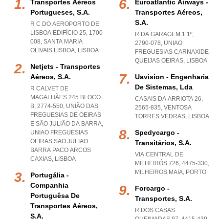
Transportes Aéreos
Euroatlantic Airways -
Portugueses, S.a.
Transportes Aéreos,
S.a.
R C DO AEROPORTO DE
LISBOA EDIFÍCIO 25, 1700-
R DA GARAGEM 1 1º,
008
,
SANTA MARIA
2790-078
,
UNIAO
OLIVAIS LISBOA
,
LISBOA
FREGUESIAS CARNAXIDE
QUEIJAS OEIRAS
,
LISBOA
Netjets - Transportes
Aéreos, S.a.
Uavision - Engenharia
De Sistemas, Lda
R CALVET DE
MAGALHÃES 245 BLOCO
CASAIS DA ARRIOTA 26,
B, 2774-550, UNIÃO DAS
2565-835
,
VENTOSA
FREGUESIAS DE OEIRAS
TORRES VEDRAS
,
LISBOA
E SÃO JULIÃO DA BARRA
,
Spedycargo -
UNIAO FREGUESIAS
OEIRAS SAO JULIAO
Transitários, S.a.
BARRA PACO ARCOS
VIA CENTRAL DE
CAXIAS
,
LISBOA
MILHEIRÓS 726, 4475-330
,
MILHEIROS MAIA
,
PORTO
Portugália -
Companhia
Forcargo -
Portuguêsa De
Transportes, S.a.
Transportes Aéreos,
R DOS CASAS
S.a.