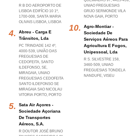
QUEIMADAS 97, 4415-439
,
R B DO AEROPORTO DE
UNIAO FREGUESIAS
LISBOA EDIFÍCIO 10 1º,
GRIJO SERMONDE VILA
1700-008
,
SANTA MARIA
NOVA GAIA
,
PORTO
OLIVAIS LISBOA
,
LISBOA
Agro-Montiar -
Abreu - Carga E
Sociedade De
Trânsitos, Lda
Serviços Aéreos Para
Agricultura E Fogos,
PC TRINDADE 142 4º,
4000-539, UNIÃO DAS
Unipessoal, Lda
FREGUESIAS DE
R S. SILVESTRE 158,
CEDOFEITA, SANTO
3460-509
,
UNIAO
ILDEFONSO, SE,
FREGUESIAS TONDELA
MIRAGAIA
,
UNIAO
NANDUFE
,
VISEU
FREGUESIAS CEDOFEITA
SANTO ILDEFONSO SE
MIRAGAIA SAO NICOLAU
VITORIA PORTO
,
PORTO
Sata Air Açores -
Sociedade Açoriana
De Transportes
Aéreos, S.a.
R DOUTOR JOSÉ BRUNO