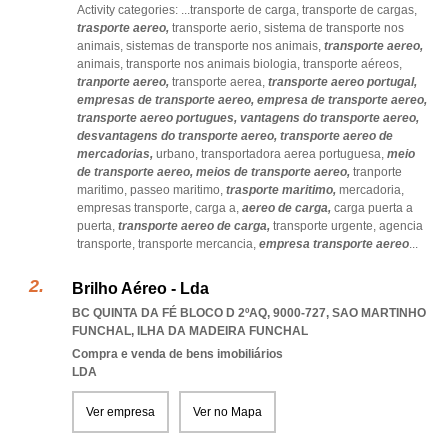
Activity categories: ...
transporte de carga,
transporte de cargas,
trasporte aereo,
transporte aerio,
sistema de transporte nos
animais,
sistemas de transporte nos animais,
transporte aereo,
animais,
transporte nos animais biologia,
transporte aéreos,
tranporte aereo,
transporte aerea,
transporte aereo portugal,
empresas de transporte aereo,
empresa de transporte aereo,
transporte aereo portugues,
vantagens do transporte aereo,
desvantagens do transporte aereo,
transporte aereo de
mercadorias,
urbano,
transportadora aerea portuguesa,
meio
de transporte aereo,
meios de transporte aereo,
tranporte
maritimo,
passeo maritimo,
trasporte maritimo,
mercadoria,
empresas transporte,
carga a,
aereo de carga,
carga puerta a
puerta,
transporte aereo de carga,
transporte urgente,
agencia
transporte,
transporte mercancia,
empresa transporte aereo
...
Brilho Aéreo - Lda
BC QUINTA DA FÉ BLOCO D 2ºAQ, 9000-727
,
SAO MARTINHO
FUNCHAL
,
ILHA DA MADEIRA FUNCHAL
Compra e venda de bens imobiliários
LDA
Ver empresa
Ver no Mapa