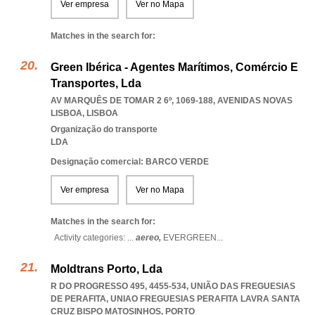
Ver empresa
Ver no Mapa
Matches in the search for:
Green Ibérica - Agentes Marítimos, Comércio E
Transportes, Lda
AV MARQUÊS DE TOMAR 2 6º, 1069-188
,
AVENIDAS NOVAS
LISBOA
,
LISBOA
Organização do transporte
LDA
Designação comercial: BARCO VERDE
Ver empresa
Ver no Mapa
Matches in the search for:
Activity categories: ...
aereo,
EVERGREEN
...
Moldtrans Porto, Lda
R DO PROGRESSO 495, 4455-534, UNIÃO DAS FREGUESIAS
DE PERAFITA
,
UNIAO FREGUESIAS PERAFITA LAVRA SANTA
CRUZ BISPO MATOSINHOS
,
PORTO