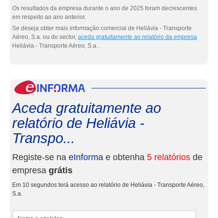
Os resultados da empresa durante o ano de 2025 foram decrescentes
em respeito ao ano anterior.
Se deseja obter mais informação comercial de Heliávia - Transporte
Aéreo, S.a. ou do sector,
aceda gratuitamente ao relatório da empresa
Heliávia - Transporte Aéreo, S.a..
eInf
Aceda gratuitamente ao
relatório de Heliávia -
Transpo...
Registe-se na
eInforma
e obtenha
5 relatórios
de
empresa
grátis
Em 10 segundos terá acesso ao relatório de Heliávia - Transporte Aéreo,
S.a.
Nome e apelidos