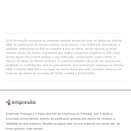
(1) A informação constante do presente relatório resulta da base de dados da Informa
D&B, foi obtida junto de fontes públicas ou do próprio e faz referência unicamente à
atividade empresarial do ENI ou empresa a que se refere, sendo apenas possível
utilizá-la dentro do âmbito empresarial que realiza a respetiva empresa ou ENI. Caso
detete algum erro poderá solicitar a sua retificação, contactando, para o efeito, o
Serviço de Apoio ao Cliente eInforma. O presente relatório não pode ser reproduzido,
publicado ou redistribuído, total ou parcialmente, sem autorização expressa da Informa
D&B. A Informa D&B tem a sua base de dados legalizada pela Comissão Nacional de
Proteção de Dados (Autorização Nº 32/96, emitida a 27/02/1996).
Empresite Portugal é o maior diretório de empresas de Portugal, que o ajuda a
encontrar novos clientes através da publicação gratuita dos dados de contacto e
atividade da sua empresa. Atualize a página web da sua empresa em nosso site, de
forma gratuita, hoje mesmo.