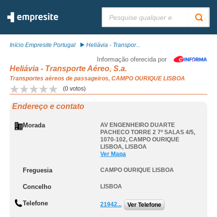
Pesquisar:
Início Empresite Portugal
Heliávia - Transpor...
Informação oferecida por
Heliávia - Transporte Aéreo, S.a.
Transportes aéreos de passageiros, CAMPO OURIQUE LISBOA
(
0
votos)
Endereço e contato
Morada
AV ENGENHEIRO DUARTE
PACHECO TORRE 2 7º SALAS 4/5,
1070-102
,
CAMPO OURIQUE
LISBOA
,
LISBOA
Ver Mapa
Freguesia
CAMPO OURIQUE LISBOA
Concelho
LISBOA
Telefone
21942...
Ver Telefone