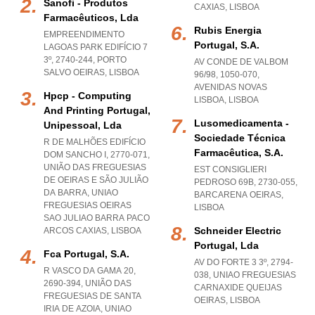
Sanofi - Produtos
CAXIAS
,
LISBOA
Farmacêuticos, Lda
Rubis Energia
EMPREENDIMENTO
Portugal, S.a.
LAGOAS PARK EDIFÍCIO 7
3º, 2740-244
,
PORTO
AV CONDE DE VALBOM
SALVO OEIRAS
,
LISBOA
96/98, 1050-070
,
AVENIDAS NOVAS
Hpcp - Computing
LISBOA
,
LISBOA
And Printing Portugal,
Lusomedicamenta -
Unipessoal, Lda
Sociedade Técnica
R DE MALHÕES EDIFÍCIO
Farmacêutica, S.a.
DOM SANCHO I, 2770-071,
UNIÃO DAS FREGUESIAS
EST CONSIGLIERI
DE OEIRAS E SÃO JULIÃO
PEDROSO 69B, 2730-055
,
DA BARRA
,
UNIAO
BARCARENA OEIRAS
,
FREGUESIAS OEIRAS
LISBOA
SAO JULIAO BARRA PACO
Schneider Electric
ARCOS CAXIAS
,
LISBOA
Portugal, Lda
Fca Portugal, S.a.
AV DO FORTE 3 3º, 2794-
R VASCO DA GAMA 20,
038
,
UNIAO FREGUESIAS
2690-394, UNIÃO DAS
CARNAXIDE QUEIJAS
FREGUESIAS DE SANTA
OEIRAS
,
LISBOA
IRIA DE AZOIA
,
UNIAO