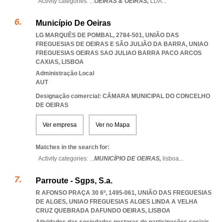
Activity categories: ...
OEIRAS & OEIRAS,
LDA
...
Município De Oeiras
LG MARQUÊS DE POMBAL, 2784-501, UNIÃO DAS
FREGUESIAS DE OEIRAS E SÃO JULIÃO DA BARRA
,
UNIAO
FREGUESIAS OEIRAS SAO JULIAO BARRA PACO ARCOS
CAXIAS
,
LISBOA
Administração Local
AUT
Designação comercial: CÂMARA MUNICIPAL DO CONCELHO
DE OEIRAS
Ver empresa
Ver no Mapa
Matches in the search for:
Activity categories: ...
MUNICÍPIO DE OEIRAS,
lisboa
...
Parroute - Sgps, S.a.
R AFONSO PRAÇA 30 6º, 1495-061, UNIÃO DAS FREGUESIAS
DE ALGES
,
UNIAO FREGUESIAS ALGES LINDA A VELHA
CRUZ QUEBRADA DAFUNDO OEIRAS
,
LISBOA