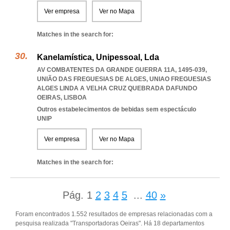
Ver empresa
Ver no Mapa
Matches in the search for:
Kanelamística, Unipessoal, Lda
AV COMBATENTES DA GRANDE GUERRA 11A, 1495-039,
UNIÃO DAS FREGUESIAS DE ALGES
,
UNIAO FREGUESIAS
ALGES LINDA A VELHA CRUZ QUEBRADA DAFUNDO
OEIRAS
,
LISBOA
Outros estabelecimentos de bebidas sem espectáculo
UNIP
Ver empresa
Ver no Mapa
Matches in the search for:
Pág.
1
2
3
4
5
...
40
»
Foram encontrados 1.552 resultados de empresas relacionadas com a
pesquisa realizada "Transportadoras Oeiras". Há 18 departamentos