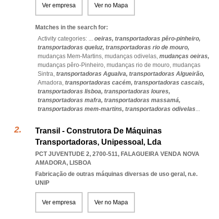
Ver empresa
Ver no Mapa
Matches in the search for:
Activity categories: ...
oeiras,
transportadoras pêro-pinheiro,
transportadoras queluz,
transportadoras rio de mouro,
mudanças Mem-Martins,
mudanças odivelas,
mudanças oeiras,
mudanças pêro-Pinheiro,
mudanças rio de mouro,
mudanças
Sintra,
transportadoras Agualva,
transportadoras Algueirão,
Amadora,
transportadoras cacém,
transportadoras cascais,
transportadoras lisboa,
transportadoras loures,
transportadoras mafra,
transportadoras massamá,
transportadoras mem-martins,
transportadoras odivelas
...
Transil - Construtora De Máquinas
Transportadoras, Unipessoal, Lda
PCT JUVENTUDE 2, 2700-511
,
FALAGUEIRA VENDA NOVA
AMADORA
,
LISBOA
Fabricação de outras máquinas diversas de uso geral, n.e.
UNIP
Ver empresa
Ver no Mapa