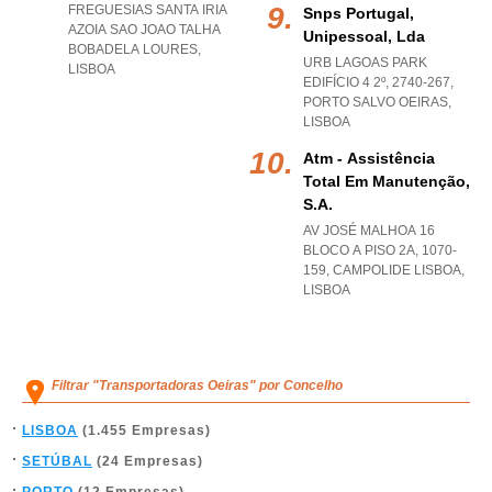
FREGUESIAS SANTA IRIA
Snps Portugal,
AZOIA SAO JOAO TALHA
Unipessoal, Lda
BOBADELA LOURES
,
URB LAGOAS PARK
LISBOA
EDIFÍCIO 4 2º, 2740-267
,
PORTO SALVO OEIRAS
,
LISBOA
Atm - Assistência
Total Em Manutenção,
S.a.
AV JOSÉ MALHOA 16
BLOCO A PISO 2A, 1070-
159
,
CAMPOLIDE LISBOA
,
LISBOA
Filtrar "Transportadoras Oeiras" por Concelho
LISBOA
(1.455 Empresas)
SETÚBAL
(24 Empresas)
PORTO
(12 Empresas)