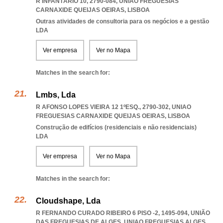
R INFANTÁRIO 10, 2790-084
,
UNIAO FREGUESIAS
CARNAXIDE QUEIJAS OEIRAS
,
LISBOA
Outras atividades de consultoria para os negócios e a gestão
LDA
Ver empresa
Ver no Mapa
Matches in the search for:
Lmbs, Lda
R AFONSO LOPES VIEIRA 12 1ºESQ., 2790-302
,
UNIAO
FREGUESIAS CARNAXIDE QUEIJAS OEIRAS
,
LISBOA
Construção de edifícios (residenciais e não residenciais)
LDA
Ver empresa
Ver no Mapa
Matches in the search for:
Cloudshape, Lda
R FERNANDO CURADO RIBEIRO 6 PISO -2, 1495-094, UNIÃO
DAS FREGUESIAS DE ALGES
,
UNIAO FREGUESIAS ALGES