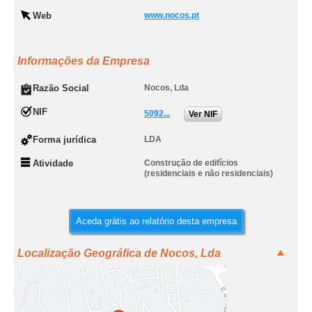
Web
www.nocos.pt
Informações da Empresa
Razão Social
Nocos, Lda
NIF
5092...
Ver NIF
Forma jurídica
LDA
Atividade
Construção de edifícios
(residenciais e não residenciais)
Aceda grátis ao relatório desta empresa
Localização Geográfica de Nocos, Lda