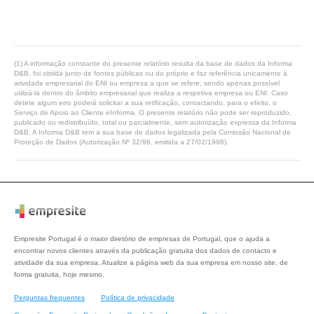
(1) A informação constante do presente relatório resulta da base de dados da Informa
D&B, foi obtida junto de fontes públicas ou do próprio e faz referência unicamente à
atividade empresarial do ENI ou empresa a que se refere, sendo apenas possível
utilizá-la dentro do âmbito empresarial que realiza a respetiva empresa ou ENI. Caso
detete algum erro poderá solicitar a sua retificação, contactando, para o efeito, o
Serviço de Apoio ao Cliente eInforma. O presente relatório não pode ser reproduzido,
publicado ou redistribuído, total ou parcialmente, sem autorização expressa da Informa
D&B. A Informa D&B tem a sua base de dados legalizada pela Comissão Nacional de
Proteção de Dados (Autorização Nº 32/96, emitida a 27/02/1996).
Empresite Portugal é o maior diretório de empresas de Portugal, que o ajuda a
encontrar novos clientes através da publicação gratuita dos dados de contacto e
atividade da sua empresa. Atualize a página web da sua empresa em nosso site, de
forma gratuita, hoje mesmo.
Perguntas frequentes
Política de privacidade