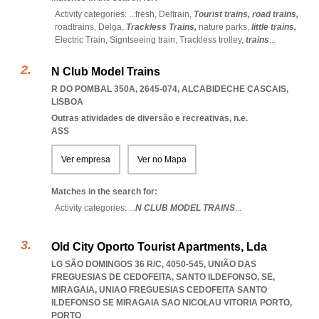
Activity categories: ...
fresh,
Deltrain,
Tourist trains,
road trains,
roadtrains,
Delga,
Trackless Trains,
nature parks,
little trains,
Electric Train,
Signtseeing train,
Trackless trolley,
trains
...
N Club Model Trains
R DO POMBAL 350A, 2645-074
,
ALCABIDECHE CASCAIS
,
LISBOA
Outras atividades de diversão e recreativas, n.e.
ASS
Ver empresa
Ver no Mapa
Matches in the search for:
Activity categories: ...
N CLUB MODEL TRAINS
...
Old City Oporto Tourist Apartments, Lda
LG SÃO DOMINGOS 36 R/C, 4050-545, UNIÃO DAS
FREGUESIAS DE CEDOFEITA, SANTO ILDEFONSO, SE,
MIRAGAIA
,
UNIAO FREGUESIAS CEDOFEITA SANTO
ILDEFONSO SE MIRAGAIA SAO NICOLAU VITORIA PORTO
,
PORTO