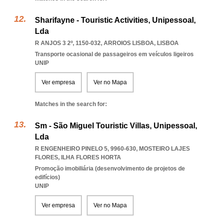
Sharifayne - Touristic Activities, Unipessoal,
Lda
R ANJOS 3 2º, 1150-032
,
ARROIOS LISBOA
,
LISBOA
Transporte ocasional de passageiros em veículos ligeiros
UNIP
Ver empresa
Ver no Mapa
Matches in the search for:
Sm - São Miguel Touristic Villas, Unipessoal,
Lda
R ENGENHEIRO PINELO 5, 9960-630
,
MOSTEIRO LAJES
FLORES
,
ILHA FLORES HORTA
Promoção imobiliária (desenvolvimento de projetos de
edifícios)
UNIP
Ver empresa
Ver no Mapa