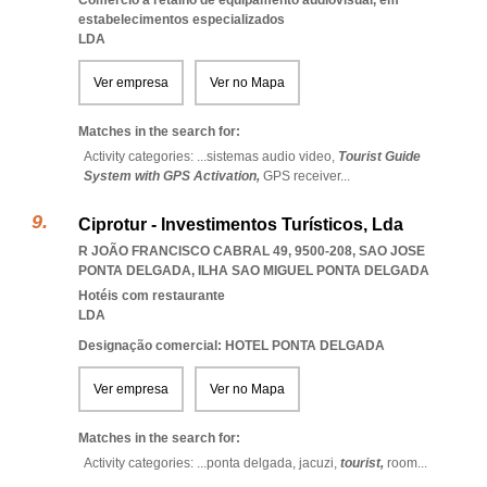
Comércio a retalho de equipamento audiovisual, em
estabelecimentos especializados
LDA
Ver empresa
Ver no Mapa
Matches in the search for:
Activity categories: ...
sistemas audio video,
Tourist Guide
System with GPS Activation,
GPS receiver
...
Ciprotur - Investimentos Turísticos, Lda
R JOÃO FRANCISCO CABRAL 49, 9500-208
,
SAO JOSE
PONTA DELGADA
,
ILHA SAO MIGUEL PONTA DELGADA
Hotéis com restaurante
LDA
Designação comercial: HOTEL PONTA DELGADA
Ver empresa
Ver no Mapa
Matches in the search for:
Activity categories: ...
ponta delgada,
jacuzi,
tourist,
room
...