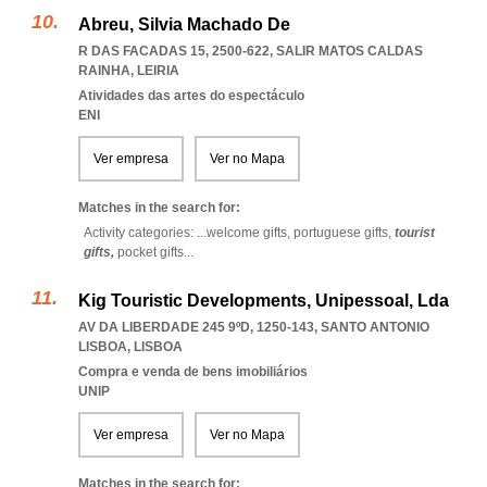
Abreu, Silvia Machado De
R DAS FACADAS 15, 2500-622
,
SALIR MATOS CALDAS
RAINHA
,
LEIRIA
Atividades das artes do espectáculo
ENI
Ver empresa
Ver no Mapa
Matches in the search for:
Activity categories: ...
welcome gifts,
portuguese gifts,
tourist
gifts,
pocket gifts
...
Kig Touristic Developments, Unipessoal, Lda
AV DA LIBERDADE 245 9ºD, 1250-143
,
SANTO ANTONIO
LISBOA
,
LISBOA
Compra e venda de bens imobiliários
UNIP
Ver empresa
Ver no Mapa
Matches in the search for: