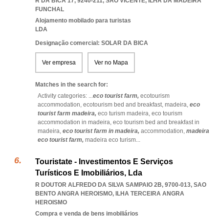
R DA BICA 17, 9240-211
,
SAO VICENTE
,
ILHA DA MADEIRA
FUNCHAL
Alojamento mobilado para turistas
LDA
Designação comercial: SOLAR DA BICA
Ver empresa
Ver no Mapa
Matches in the search for:
Activity categories: ...
eco tourist farm,
ecotourism
accommodation,
ecotourism bed and breakfast,
madeira,
eco
tourist farm madeira,
eco turism madeira,
eco tourism
accommodation in madeira,
eco tourism bed and breakfast in
madeira,
eco tourist farm in madeira,
accommodation,
madeira
eco tourist farm,
madeira eco turism
...
Touristate - Investimentos E Serviços
Turísticos E Imobiliários, Lda
R DOUTOR ALFREDO DA SILVA SAMPAIO 2B, 9700-013
,
SAO
BENTO ANGRA HEROISMO
,
ILHA TERCEIRA ANGRA
HEROISMO
Compra e venda de bens imobiliários