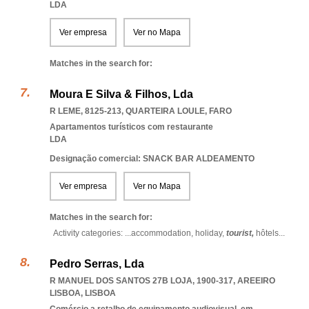
LDA
Ver empresa
Ver no Mapa
Matches in the search for:
Moura E Silva & Filhos, Lda
R LEME, 8125-213
,
QUARTEIRA LOULE
,
FARO
Apartamentos turísticos com restaurante
LDA
Designação comercial: SNACK BAR ALDEAMENTO
Ver empresa
Ver no Mapa
Matches in the search for:
Activity categories: ...
accommodation,
holiday,
tourist,
hôtels
...
Pedro Serras, Lda
R MANUEL DOS SANTOS 27B LOJA, 1900-317
,
AREEIRO
LISBOA
,
LISBOA