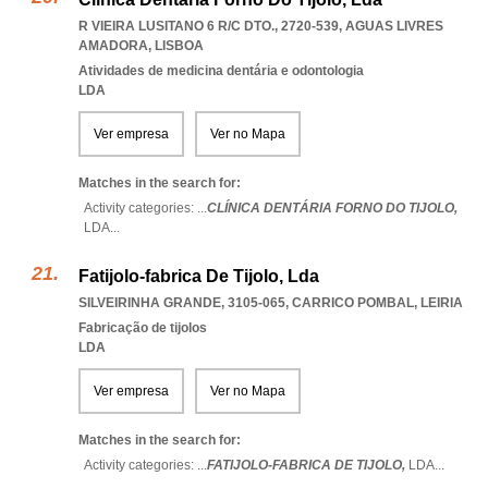
R VIEIRA LUSITANO 6 R/C DTO., 2720-539
,
AGUAS LIVRES
AMADORA
,
LISBOA
Atividades de medicina dentária e odontologia
LDA
Ver empresa
Ver no Mapa
Matches in the search for:
Activity categories: ...
CLÍNICA DENTÁRIA FORNO DO TIJOLO,
LDA
...
Fatijolo-fabrica De Tijolo, Lda
SILVEIRINHA GRANDE, 3105-065
,
CARRICO POMBAL
,
LEIRIA
Fabricação de tijolos
LDA
Ver empresa
Ver no Mapa
Matches in the search for:
Activity categories: ...
FATIJOLO-FABRICA DE TIJOLO,
LDA
...