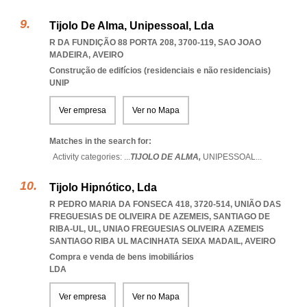
Tijolo De Alma, Unipessoal, Lda
R DA FUNDIÇÃO 88 PORTA 208, 3700-119
,
SAO JOAO
MADEIRA
,
AVEIRO
Construção de edifícios (residenciais e não residenciais)
UNIP
Ver empresa
Ver no Mapa
Matches in the search for:
Activity categories: ...
TIJOLO DE ALMA,
UNIPESSOAL
...
Tijolo Hipnótico, Lda
R PEDRO MARIA DA FONSECA 418, 3720-514, UNIÃO DAS
FREGUESIAS DE OLIVEIRA DE AZEMEIS, SANTIAGO DE
RIBA-UL, UL
,
UNIAO FREGUESIAS OLIVEIRA AZEMEIS
SANTIAGO RIBA UL MACINHATA SEIXA MADAIL
,
AVEIRO
Compra e venda de bens imobiliários
LDA
Ver empresa
Ver no Mapa