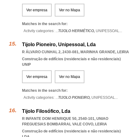
Ver empresa
Ver no Mapa
Matches in the search for:
Activity categories: ...
TIJOLO HERMÉTICO,
UNIPESSOAL
...
Tijolo Pioneiro, Unipessoal, Lda
R ÁLVARO CUNHAL 2, 2430-081
,
MARINHA GRANDE
,
LEIRIA
Construção de edifícios (residenciais e não residenciais)
UNIP
Ver empresa
Ver no Mapa
Matches in the search for:
Activity categories: ...
TIJOLO PIONEIRO,
UNIPESSOAL
...
Tijolo Filosófico, Lda
R INFANTE DOM HENRIQUE 50, 2540-101
,
UNIAO
FREGUESIAS BOMBARRAL VALE COVO
,
LEIRIA
Construção de edifícios (residenciais e não residenciais)
LDA