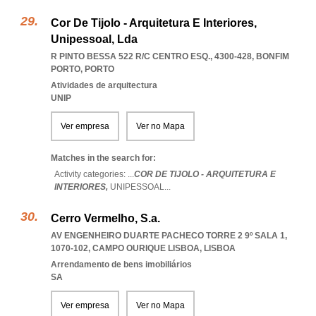
Cor De Tijolo - Arquitetura E Interiores,
Unipessoal, Lda
R PINTO BESSA 522 R/C CENTRO ESQ., 4300-428
,
BONFIM
PORTO
,
PORTO
Atividades de arquitectura
UNIP
Ver empresa
Ver no Mapa
Matches in the search for:
Activity categories: ...
COR DE TIJOLO - ARQUITETURA E
INTERIORES,
UNIPESSOAL
...
Cerro Vermelho, S.a.
AV ENGENHEIRO DUARTE PACHECO TORRE 2 9º SALA 1,
1070-102
,
CAMPO OURIQUE LISBOA
,
LISBOA
Arrendamento de bens imobiliários
SA
Ver empresa
Ver no Mapa