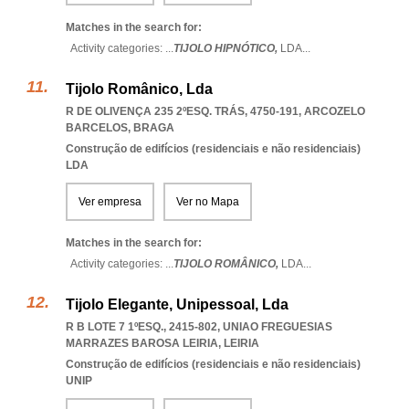
Matches in the search for:
Activity categories: ...
TIJOLO HIPNÓTICO,
LDA
...
Tijolo Românico, Lda
R DE OLIVENÇA 235 2ºESQ. TRÁS, 4750-191
,
ARCOZELO
BARCELOS
,
BRAGA
Construção de edifícios (residenciais e não residenciais)
LDA
Ver empresa
Ver no Mapa
Matches in the search for:
Activity categories: ...
TIJOLO ROMÂNICO,
LDA
...
Tijolo Elegante, Unipessoal, Lda
R B LOTE 7 1ºESQ., 2415-802
,
UNIAO FREGUESIAS
MARRAZES BAROSA LEIRIA
,
LEIRIA
Construção de edifícios (residenciais e não residenciais)
UNIP