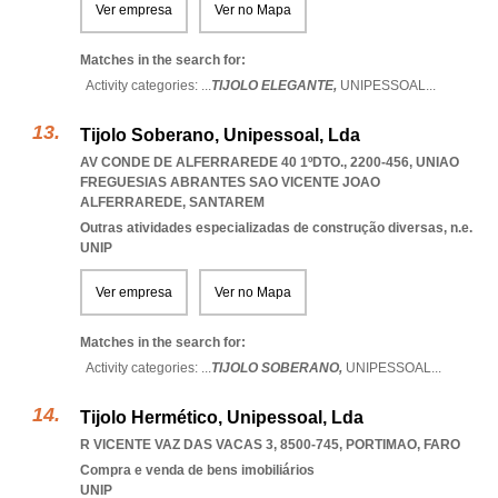
Ver empresa
Ver no Mapa
Matches in the search for:
Activity categories: ...
TIJOLO ELEGANTE,
UNIPESSOAL
...
Tijolo Soberano, Unipessoal, Lda
AV CONDE DE ALFERRAREDE 40 1ºDTO., 2200-456
,
UNIAO
FREGUESIAS ABRANTES SAO VICENTE JOAO
ALFERRAREDE
,
SANTAREM
Outras atividades especializadas de construção diversas, n.e.
UNIP
Ver empresa
Ver no Mapa
Matches in the search for:
Activity categories: ...
TIJOLO SOBERANO,
UNIPESSOAL
...
Tijolo Hermético, Unipessoal, Lda
R VICENTE VAZ DAS VACAS 3, 8500-745
,
PORTIMAO
,
FARO
Compra e venda de bens imobiliários
UNIP