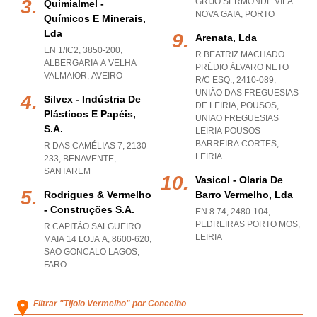
GRIJO SERMONDE VILA
Quimialmel -
NOVA GAIA
,
PORTO
Químicos E Minerais,
Lda
Arenata, Lda
EN 1/IC2, 3850-200
,
R BEATRIZ MACHADO
ALBERGARIA A VELHA
PRÉDIO ÁLVARO NETO
VALMAIOR
,
AVEIRO
R/C ESQ., 2410-089,
UNIÃO DAS FREGUESIAS
Silvex - Indústria De
DE LEIRIA, POUSOS
,
Plásticos E Papéis,
UNIAO FREGUESIAS
S.a.
LEIRIA POUSOS
BARREIRA CORTES
,
R DAS CAMÉLIAS 7, 2130-
LEIRIA
233
,
BENAVENTE
,
SANTAREM
Vasicol - Olaria De
Rodrigues & Vermelho
Barro Vermelho, Lda
- Construções S.a.
EN 8 74, 2480-104
,
PEDREIRAS PORTO MOS
,
R CAPITÃO SALGUEIRO
LEIRIA
MAIA 14 LOJA A, 8600-620
,
SAO GONCALO LAGOS
,
FARO
Filtrar "Tijolo Vermelho" por Concelho