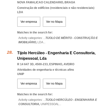
NOVA FAMALICAO CALENDARIO
,
BRAGA
Construção de edifícios (residenciais e não residenciais)
LDA
Ver empresa
Ver no Mapa
Matches in the search for:
Activity categories: ...
TIJOLO DE MÉRITO - CONSTRUÇÃO E
IMOBILIÁRIO,
LDA
...
Tijolo Hercúleo - Engenharia E Consultoria,
Unipessoal, Lda
R 14 647 3D, 4500-233
,
ESPINHO
,
AVEIRO
Atividades de engenharia e técnicas afins
UNIP
Ver empresa
Ver no Mapa
Matches in the search for:
Activity categories: ...
TIJOLO HERCÚLEO - ENGENHARIA E
CONSULTORIA,
UNIPESSOAL
...