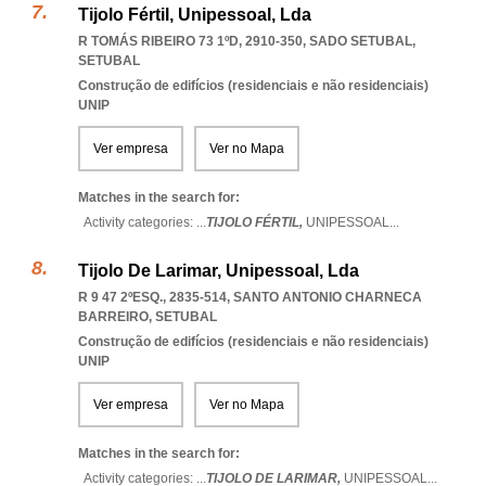
Tijolo Fértil, Unipessoal, Lda
R TOMÁS RIBEIRO 73 1ºD, 2910-350
,
SADO SETUBAL
,
SETUBAL
Construção de edifícios (residenciais e não residenciais)
UNIP
Ver empresa
Ver no Mapa
Matches in the search for:
Activity categories: ...
TIJOLO FÉRTIL,
UNIPESSOAL
...
Tijolo De Larimar, Unipessoal, Lda
R 9 47 2ºESQ., 2835-514
,
SANTO ANTONIO CHARNECA
BARREIRO
,
SETUBAL
Construção de edifícios (residenciais e não residenciais)
UNIP
Ver empresa
Ver no Mapa
Matches in the search for:
Activity categories: ...
TIJOLO DE LARIMAR,
UNIPESSOAL
...