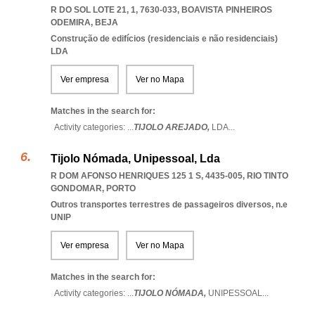
R DO SOL LOTE 21, 1, 7630-033
,
BOAVISTA PINHEIROS
ODEMIRA
,
BEJA
Construção de edifícios (residenciais e não residenciais)
LDA
Ver empresa
Ver no Mapa
Matches in the search for:
Activity categories: ...
TIJOLO AREJADO,
LDA
...
Tijolo Nómada, Unipessoal, Lda
R DOM AFONSO HENRIQUES 125 1 S, 4435-005
,
RIO TINTO
GONDOMAR
,
PORTO
Outros transportes terrestres de passageiros diversos, n.e
UNIP
Ver empresa
Ver no Mapa
Matches in the search for:
Activity categories: ...
TIJOLO NÓMADA,
UNIPESSOAL
...