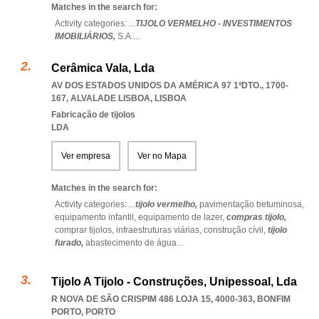
Matches in the search for:
Activity categories: ...
TIJOLO VERMELHO - INVESTIMENTOS
IMOBILIÁRIOS,
S.A.
...
Cerâmica Vala, Lda
AV DOS ESTADOS UNIDOS DA AMÉRICA 97 1ºDTO., 1700-
167
,
ALVALADE LISBOA
,
LISBOA
Fabricação de tijolos
LDA
Ver empresa
Ver no Mapa
Matches in the search for:
Activity categories: ...
tijolo vermelho,
pavimentação betuminosa,
equipamento infantil,
equipamento de lazer,
compras tijolo,
comprar tijolos,
infraestruturas viárias,
construção cívil,
tijolo
furado,
abastecimento de água
...
Tijolo A Tijolo - Construções, Unipessoal, Lda
R NOVA DE SÃO CRISPIM 486 LOJA 15, 4000-363
,
BONFIM
PORTO
,
PORTO