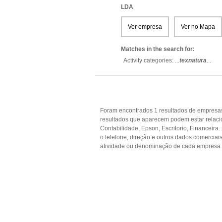
LDA
Ver empresa
Ver no Mapa
Matches in the search for:
Activity categories: ...
texnatura
...
Foram encontrados 1 resultados de empresas
resultados que aparecem podem estar relacion
Contabilidade, Epson, Escritorio, Financeira
o telefone, direção e outros dados comercia
atividade ou denominação de cada empresa p