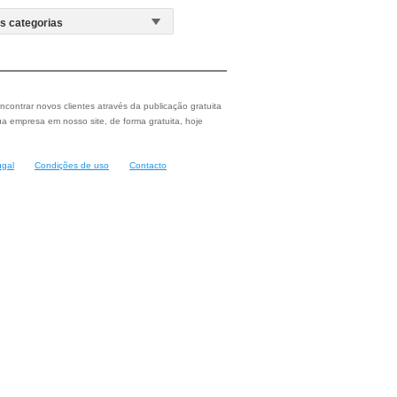
ncontrar novos clientes através da publicação gratuita
a empresa em nosso site, de forma gratuita, hoje
ugal
Condições de uso
Contacto