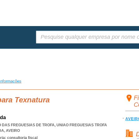
Pesquisar:
informações
Fi
para Texnatura
C
Lda
AVEIR
ÃO DAS FREGUESIAS DE TROFA
,
UNIAO FREGUESIAS TROFA
DA
,
AVEIRO
D
ia; consultoria fiscal