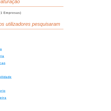
aturação
(1 Empresas)
os utilizadores pesquisaram
vo
ria
cao
ilidade
orio
eira