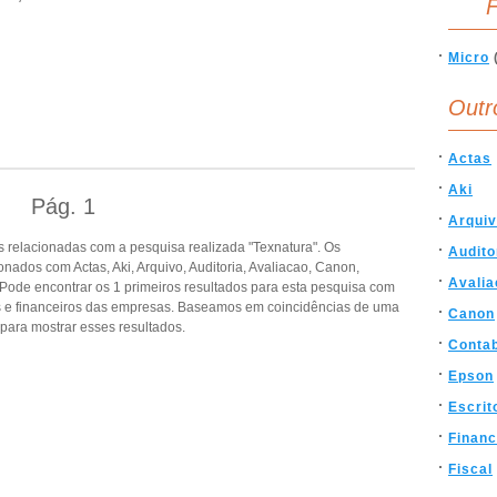
F
Micro
Outr
Actas
Aki
Pág.
1
Arqui
 relacionadas com a pesquisa realizada "Texnatura". Os
Audito
ados com Actas, Aki, Arquivo, Auditoria, Avaliacao, Canon,
Avalia
. Pode encontrar os 1 primeiros resultados para esta pesquisa com
is e financeiros das empresas. Baseamos em coincidências de uma
Canon
ara mostrar esses resultados.
Contab
Epson
Escrit
Financ
Fiscal