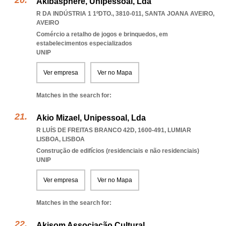
Akibasphere, Unipessoal, Lda
R DA INDÚSTRIA 1 1ºDTO., 3810-011
,
SANTA JOANA AVEIRO
,
AVEIRO
Comércio a retalho de jogos e brinquedos, em
estabelecimentos especializados
UNIP
Ver empresa
Ver no Mapa
Matches in the search for:
Akio Mizael, Unipessoal, Lda
R LUÍS DE FREITAS BRANCO 42D, 1600-491
,
LUMIAR
LISBOA
,
LISBOA
Construção de edifícios (residenciais e não residenciais)
UNIP
Ver empresa
Ver no Mapa
Matches in the search for:
Akisom Associação Cultural