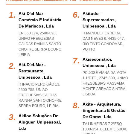
Aki-D'el-Mar -
Akitudo -
Comércio E Indústria
Supermercados,
De Mariscos, Lda
Unipessoal, Lda
EN 360 174, 2500-098
,
R MANUEL FERREIRA
UNIAO FREGUESIAS
DAS NEVES 6, 4435-047
,
CALDAS RAINHA SANTO
RIO TINTO GONDOMAR
,
ONOFRE SERRA BOURO
,
PORTO
LEIRIA
Akiseconstroi,
Aki-D'el-Mar -
Unipessoal, Lda
Restaurante,
PC JOSÉ VIANA DA MOTA
Unipessoal, Lda
1 1ºDTO., 2745-809
,
UNIAO
FREGUESIAS MASSAMA
R INÁCIO PERDIGÃO 13,
MONTE ABRAAO SINTRA
,
2500-755
,
UNIAO
LISBOA
FREGUESIAS CALDAS
RAINHA SANTO ONOFRE
Akite - Arquitetura,
SERRA BOURO
,
LEIRIA
Engenharia E Gestão
Akiloc Soluções De
De Obras, Lda
Aluguer, Unipessoal,
TV LINHEIRAS 7 2ºESQ.,
Lda
1300-354
,
BELEM LISBOA
,