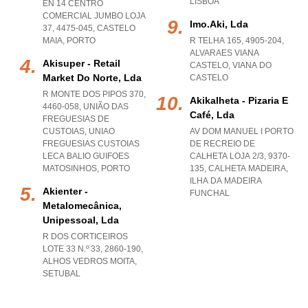
LISBOA
EN 14 CENTRO
COMERCIAL JUMBO LOJA
Imo.aki, Lda
37, 4475-045
,
CASTELO
MAIA
,
PORTO
R TELHA 165, 4905-204
,
ALVARAES VIANA
Akisuper - Retail
CASTELO
,
VIANA DO
Market Do Norte, Lda
CASTELO
R MONTE DOS PIPOS 370,
Akikalheta - Pizaria E
4460-058, UNIÃO DAS
Café, Lda
FREGUESIAS DE
CUSTOIAS
,
UNIAO
AV DOM MANUEL I PORTO
FREGUESIAS CUSTOIAS
DE RECREIO DE
LECA BALIO GUIFOES
CALHETA LOJA 2/3, 9370-
MATOSINHOS
,
PORTO
135
,
CALHETA MADEIRA
,
ILHA DA MADEIRA
Akienter -
FUNCHAL
Metalomecânica,
Unipessoal, Lda
R DOS CORTICEIROS
LOTE 33 N.º 33, 2860-190
,
ALHOS VEDROS MOITA
,
SETUBAL