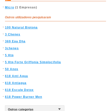
Micro
(1 Empresas)
Outros utilizadores pesquisaram
100 Natural Biotona
3 Chenes
369 Epa Dha
3chenes
5 Htp
5 Htp Forte Griffonia Simplocifolia
50 Anos
618 Anti Agua
618 Antiagua
618 Esculp Detox
618 Power Burner Men