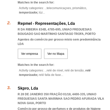
Matches in the search for:
Activity categories: ...
telecomunicaçoes,
prismático,
temporizador,
lúz
...
Repmel - Representações, Lda
R DA RIBEIRA 834B, 4785-695
,
UNIAO FREGUESIAS
BOUGADO SAO MARTINHO SANTIAGO TROFA
,
PORTO
Agentes do comércio por grosso misto sem predominância
LDA
Ver empresa
Ver no Mapa
Matches in the search for:
Activity categories: ...
relé de nível,
relé de tensão,
relé
temporizador,
relé falta de fase
...
Skpro, Lda
R 28 DE JANEIRO 350 FRAÇÃO 01/18, 4400-335
,
UNIAO
FREGUESIAS SANTA MARINHA SAO PEDRO AFURADA VILA
NOVA GAIA
,
PORTO
Comércio por grosso de perfumes e de produtos de higiene