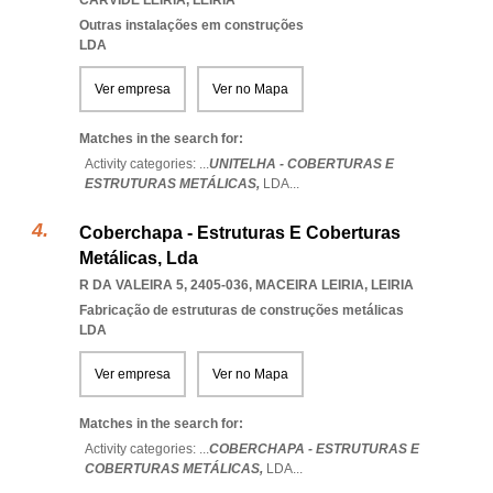
CARVIDE LEIRIA
,
LEIRIA
Outras instalações em construções
LDA
Ver empresa
Ver no Mapa
Matches in the search for:
Activity categories: ...
UNITELHA - COBERTURAS E
ESTRUTURAS METÁLICAS,
LDA
...
Coberchapa - Estruturas E Coberturas
Metálicas, Lda
R DA VALEIRA 5, 2405-036
,
MACEIRA LEIRIA
,
LEIRIA
Fabricação de estruturas de construções metálicas
LDA
Ver empresa
Ver no Mapa
Matches in the search for:
Activity categories: ...
COBERCHAPA - ESTRUTURAS E
COBERTURAS METÁLICAS,
LDA
...