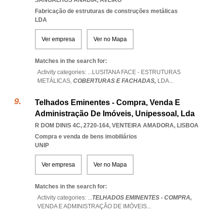
SANGALHOS ANADIA
,
AVEIRO
Fabricação de estruturas de construções metálicas
LDA
Ver empresa
Ver no Mapa
Matches in the search for:
Activity categories: ...
LUSITANA FACE - ESTRUTURAS
METÁLICAS,
COBERTURAS E FACHADAS,
LDA
...
Telhados Eminentes - Compra, Venda E
Administração De Imóveis, Unipessoal, Lda
R DOM DINIS 4C, 2720-164
,
VENTEIRA AMADORA
,
LISBOA
Compra e venda de bens imobiliários
UNIP
Ver empresa
Ver no Mapa
Matches in the search for:
Activity categories: ...
TELHADOS EMINENTES - COMPRA,
VENDA E ADMINISTRAÇÃO DE IMÓVEIS
...