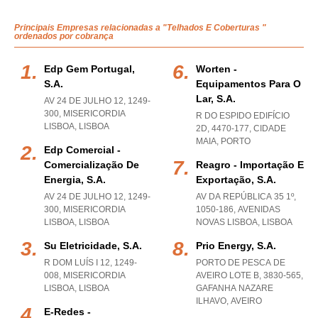
Principais Empresas relacionadas a "Telhados E Coberturas "
ordenados por cobrança
Edp Gem Portugal,
Worten -
S.a.
Equipamentos Para O
Lar, S.a.
AV 24 DE JULHO 12, 1249-
300
,
MISERICORDIA
R DO ESPIDO EDIFÍCIO
LISBOA
,
LISBOA
2D, 4470-177
,
CIDADE
MAIA
,
PORTO
Edp Comercial -
Comercialização De
Reagro - Importação E
Energia, S.a.
Exportação, S.a.
AV 24 DE JULHO 12, 1249-
AV DA REPÚBLICA 35 1º,
300
,
MISERICORDIA
1050-186
,
AVENIDAS
LISBOA
,
LISBOA
NOVAS LISBOA
,
LISBOA
Su Eletricidade, S.a.
Prio Energy, S.a.
R DOM LUÍS I 12, 1249-
PORTO DE PESCA DE
008
,
MISERICORDIA
AVEIRO LOTE B, 3830-565
,
LISBOA
,
LISBOA
GAFANHA NAZARE
ILHAVO
,
AVEIRO
E-Redes -