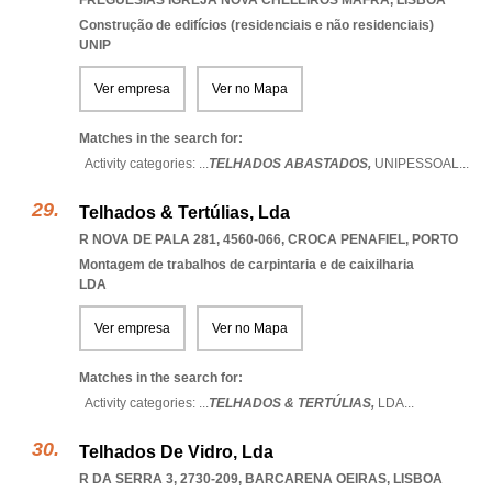
FREGUESIAS IGREJA NOVA CHELEIROS MAFRA
,
LISBOA
Construção de edifícios (residenciais e não residenciais)
UNIP
Ver empresa
Ver no Mapa
Matches in the search for:
Activity categories: ...
TELHADOS ABASTADOS,
UNIPESSOAL
...
Telhados & Tertúlias, Lda
R NOVA DE PALA 281, 4560-066
,
CROCA PENAFIEL
,
PORTO
Montagem de trabalhos de carpintaria e de caixilharia
LDA
Ver empresa
Ver no Mapa
Matches in the search for:
Activity categories: ...
TELHADOS & TERTÚLIAS,
LDA
...
Telhados De Vidro, Lda
R DA SERRA 3, 2730-209
,
BARCARENA OEIRAS
,
LISBOA