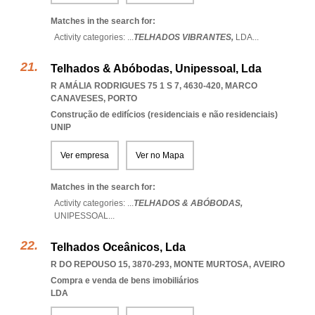
Matches in the search for:
Activity categories: ...
TELHADOS VIBRANTES,
LDA
...
Telhados & Abóbodas, Unipessoal, Lda
R AMÁLIA RODRIGUES 75 1 S 7, 4630-420
,
MARCO
CANAVESES
,
PORTO
Construção de edifícios (residenciais e não residenciais)
UNIP
Ver empresa
Ver no Mapa
Matches in the search for:
Activity categories: ...
TELHADOS & ABÓBODAS,
UNIPESSOAL
...
Telhados Oceânicos, Lda
R DO REPOUSO 15, 3870-293
,
MONTE MURTOSA
,
AVEIRO
Compra e venda de bens imobiliários
LDA