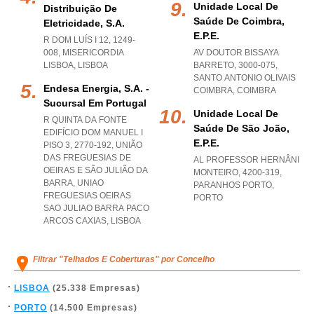
Unidade Local De
Distribuição De
Saúde De Coimbra,
Eletricidade, S.a.
E.p.e.
R DOM LUÍS I 12, 1249-
008
,
MISERICORDIA
AV DOUTOR BISSAYA
LISBOA
,
LISBOA
BARRETO, 3000-075
,
SANTO ANTONIO OLIVAIS
Endesa Energia, S.a. -
COIMBRA
,
COIMBRA
Sucursal Em Portugal
Unidade Local De
R QUINTA DA FONTE
Saúde De São João,
EDIFÍCIO DOM MANUEL I
E.p.e.
PISO 3, 2770-192, UNIÃO
DAS FREGUESIAS DE
AL PROFESSOR HERNÂNI
OEIRAS E SÃO JULIÃO DA
MONTEIRO, 4200-319
,
BARRA
,
UNIAO
PARANHOS PORTO
,
FREGUESIAS OEIRAS
PORTO
SAO JULIAO BARRA PACO
ARCOS CAXIAS
,
LISBOA
Filtrar "Telhados E Coberturas" por Concelho
LISBOA
(25.338 Empresas)
PORTO
(14.500 Empresas)