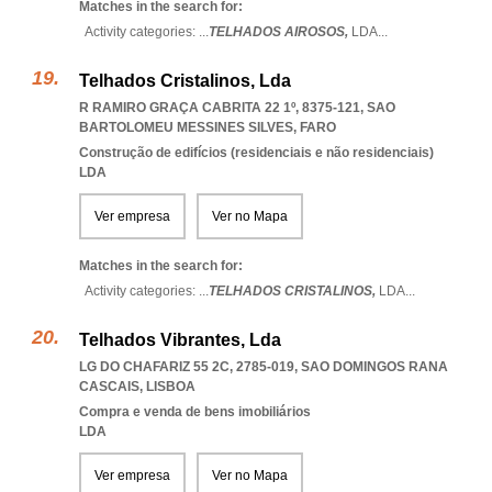
Matches in the search for:
Activity categories: ...
TELHADOS AIROSOS,
LDA
...
Telhados Cristalinos, Lda
R RAMIRO GRAÇA CABRITA 22 1º, 8375-121
,
SAO
BARTOLOMEU MESSINES SILVES
,
FARO
Construção de edifícios (residenciais e não residenciais)
LDA
Ver empresa
Ver no Mapa
Matches in the search for:
Activity categories: ...
TELHADOS CRISTALINOS,
LDA
...
Telhados Vibrantes, Lda
LG DO CHAFARIZ 55 2C, 2785-019
,
SAO DOMINGOS RANA
CASCAIS
,
LISBOA
Compra e venda de bens imobiliários
LDA
Ver empresa
Ver no Mapa