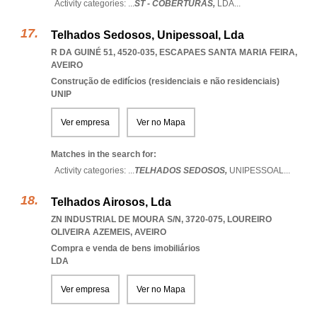
Activity categories: ...
ST - COBERTURAS,
LDA
...
Telhados Sedosos, Unipessoal, Lda
R DA GUINÉ 51, 4520-035
,
ESCAPAES SANTA MARIA FEIRA
,
AVEIRO
Construção de edifícios (residenciais e não residenciais)
UNIP
Ver empresa
Ver no Mapa
Matches in the search for:
Activity categories: ...
TELHADOS SEDOSOS,
UNIPESSOAL
...
Telhados Airosos, Lda
ZN INDUSTRIAL DE MOURA S/N, 3720-075
,
LOUREIRO
OLIVEIRA AZEMEIS
,
AVEIRO
Compra e venda de bens imobiliários
LDA
Ver empresa
Ver no Mapa