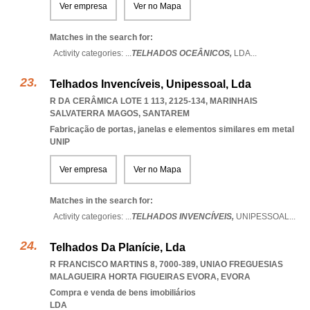
Ver empresa
Ver no Mapa
Matches in the search for:
Activity categories: ...
TELHADOS OCEÂNICOS,
LDA
...
Telhados Invencíveis, Unipessoal, Lda
R DA CERÂMICA LOTE 1 113, 2125-134
,
MARINHAIS
SALVATERRA MAGOS
,
SANTAREM
Fabricação de portas, janelas e elementos similares em metal
UNIP
Ver empresa
Ver no Mapa
Matches in the search for:
Activity categories: ...
TELHADOS INVENCÍVEIS,
UNIPESSOAL
...
Telhados Da Planície, Lda
R FRANCISCO MARTINS 8, 7000-389
,
UNIAO FREGUESIAS
MALAGUEIRA HORTA FIGUEIRAS EVORA
,
EVORA
Compra e venda de bens imobiliários
LDA