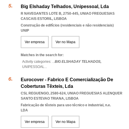
Big Elshaday Telhados, Unipessoal, Lda
R NAVEGANTES LOTE B, 2750-445
,
UNIAO FREGUESIAS
CASCAIS ESTORIL
,
LISBOA
Construção de edifícios (residenciais e não residenciais)
UNIP
Ver empresa
Ver no Mapa
Matches in the search for:
Activity categories: ...
BIG ELSHADAY TELHADOS,
UNIPESSOAL
...
Eurocover - Fabrico E Comercialização De
Coberturas Têxteis, Lda
CSL REGUENGO, 2580-624
,
UNIAO FREGUESIAS ALENQUER
SANTO ESTEVAO TRIANA
,
LISBOA
Fabricação de têxteis para uso técnico e industrial, n.e.
LDA
Ver empresa
Ver no Mapa