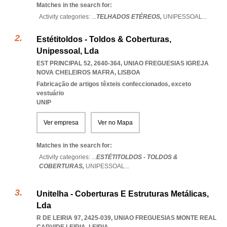
Matches in the search for:
Activity categories: ...
TELHADOS ETÉREOS,
UNIPESSOAL
...
Estétitoldos - Toldos & Coberturas,
Unipessoal, Lda
EST PRINCIPAL 52, 2640-364
,
UNIAO FREGUESIAS IGREJA
NOVA CHELEIROS MAFRA
,
LISBOA
Fabricação de artigos têxteis confeccionados, exceto
vestuário
UNIP
Ver empresa
Ver no Mapa
Matches in the search for:
Activity categories: ...
ESTÉTITOLDOS - TOLDOS &
COBERTURAS,
UNIPESSOAL
...
Unitelha - Coberturas E Estruturas Metálicas,
Lda
R DE LEIRIA 97, 2425-039
,
UNIAO FREGUESIAS MONTE REAL