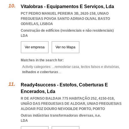
Vitalobras - Equipamentos E Serviços, Lda
PCT PEDRO MANUEL PEREIRA 3B, 2620-158
,
UNIAO
FREGUESIAS POVOA SANTO ADRIAO OLIVAL BASTO
ODIVELAS
,
LISBOA
Construção de edifícios (residenciais e não residenciais)
LDA
Ver empresa
Ver no Mapa
Matches in the search for:
Activity categories: ...
remodelar casa,
tectos falsos e divisórias,
telhados e coberturas
...
Ready4success - Estofos, Coberturas E
Encerados, Lda
R DE AFONSO BALDAIA 775 HABITAÇÃO 252, 4150-018,
UNIÃO DAS FREGUESIAS DE ALDOAR
,
UNIAO FREGUESIAS
ALDOAR FOZ DOURO NEVOGILDE PORTO
,
PORTO
Outras indústrias transformadoras diversas, n.e.
LDA