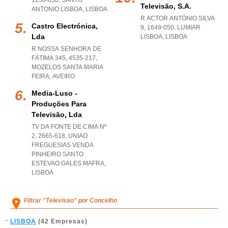
1250-050
,
SANTO
Televisão, S.a.
ANTONIO LISBOA
,
LISBOA
R ACTOR ANTÓNIO SILVA
Castro Electrónica,
9, 1649-050
,
LUMIAR
Lda
LISBOA
,
LISBOA
R NOSSA SENHORA DE
FÁTIMA 345, 4535-217
,
MOZELOS SANTA MARIA
FEIRA
,
AVEIRO
Media-Luso -
Produções Para
Televisão, Lda
TV DA FONTE DE CIMA Nº
2, 2665-618
,
UNIAO
FREGUESIAS VENDA
PINHEIRO SANTO
ESTEVAO GALES MAFRA
,
LISBOA
Filtrar "Televisao" por Concelho
LISBOA
(42 Empresas)