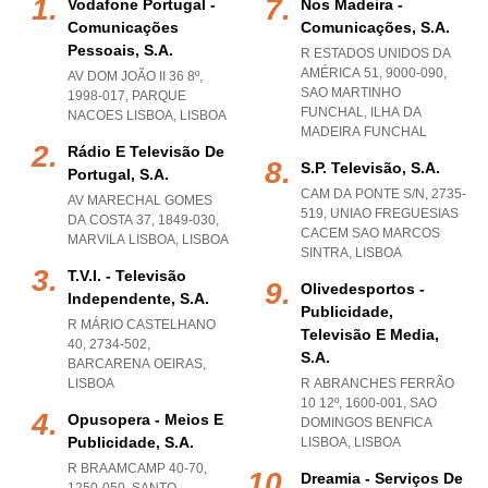
Vodafone Portugal -
Nos Madeira -
Comunicações
Comunicações, S.a.
Pessoais, S.a.
R ESTADOS UNIDOS DA
AMÉRICA 51, 9000-090
,
AV DOM JOÃO II 36 8º,
SAO MARTINHO
1998-017
,
PARQUE
FUNCHAL
,
ILHA DA
NACOES LISBOA
,
LISBOA
MADEIRA FUNCHAL
Rádio E Televisão De
S.p. Televisão, S.a.
Portugal, S.a.
CAM DA PONTE S/N, 2735-
AV MARECHAL GOMES
519
,
UNIAO FREGUESIAS
DA COSTA 37, 1849-030
,
CACEM SAO MARCOS
MARVILA LISBOA
,
LISBOA
SINTRA
,
LISBOA
T.v.i. - Televisão
Olivedesportos -
Independente, S.a.
Publicidade,
R MÁRIO CASTELHANO
Televisão E Media,
40, 2734-502
,
S.a.
BARCARENA OEIRAS
,
LISBOA
R ABRANCHES FERRÃO
10 12º, 1600-001
,
SAO
Opusopera - Meios E
DOMINGOS BENFICA
Publicidade, S.a.
LISBOA
,
LISBOA
R BRAAMCAMP 40-70,
Dreamia - Serviços De