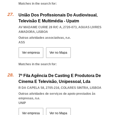
Matches in the search for:
União Dos Profissionais Do Audiovisual,
Televisão E Multimédia - Upatm
AV MADAME CURIE 28 R/C A, 2720-073
,
AGUAS LIVRES
AMADORA
,
LISBOA
Outras atividades associativas, n.e.
ASS
Ver empresa
Ver no Mapa
Matches in the search for:
7ª Fila Agência De Casting E Produtora De
Cinema E Televisão, Unipessoal, Lda
R DA CAPELA 58, 2705-216
,
COLARES SINTRA
,
LISBOA
Outras atividades de serviços de apoio prestados às
empresas, n.e.
UNIP
Ver empresa
Ver no Mapa