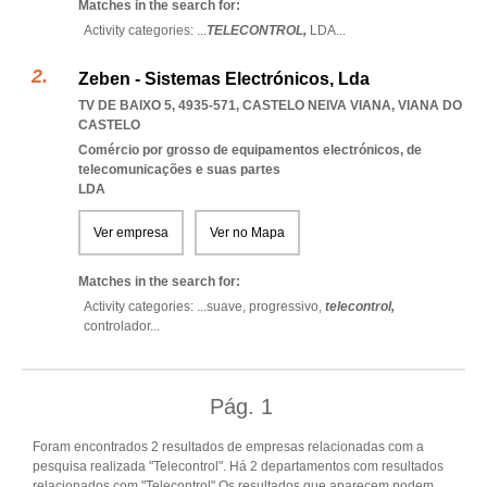
Matches in the search for:
Activity categories: ...
TELECONTROL,
LDA
...
Zeben - Sistemas Electrónicos, Lda
TV DE BAIXO 5, 4935-571
,
CASTELO NEIVA VIANA
,
VIANA DO
CASTELO
Comércio por grosso de equipamentos electrónicos, de
telecomunicações e suas partes
LDA
Ver empresa
Ver no Mapa
Matches in the search for:
Activity categories: ...
suave,
progressivo,
telecontrol,
controlador
...
Pág.
1
Foram encontrados 2 resultados de empresas relacionadas com a
pesquisa realizada "Telecontrol". Há 2 departamentos com resultados
relacionados com "Telecontrol".Os resultados que aparecem podem