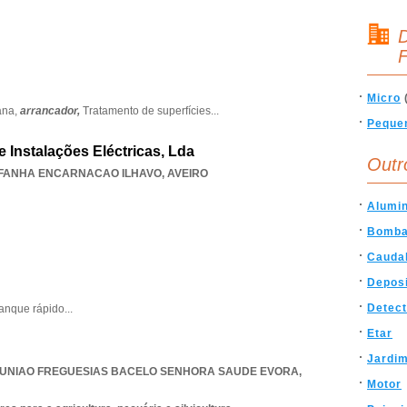
D
F
Micro
ana,
arrancador,
Tratamento de superfícies
...
Peque
 Instalações Eléctricas, Lda
Outr
FANHA ENCARNACAO ILHAVO
,
AVEIRO
Alumin
Bomb
Cauda
Depos
Detect
ranque rápido
...
Etar
Jardi
UNIAO FREGUESIAS BACELO SENHORA SAUDE EVORA
,
Motor