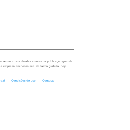
ncontrar novos clientes através da publicação gratuita
a empresa em nosso site, de forma gratuita, hoje
ugal
Condições de uso
Contacto