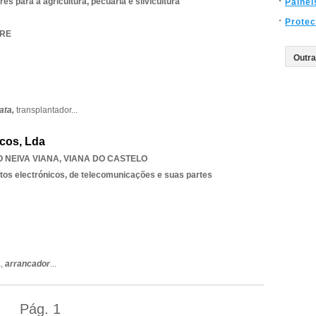
s para a agricultura, pecuária e silvicultura
Painei
Prote
ORE
ata,
transplantador
...
icos, Lda
 NEIVA VIANA
,
VIANA DO CASTELO
os electrónicos, de telecomunicações e suas partes
a,
arrancador
...
Pág.
1