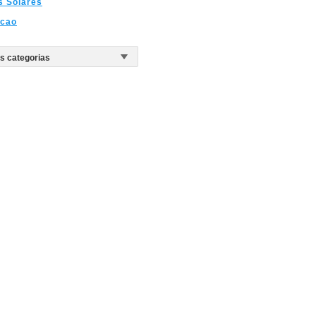
s Solares
ccao