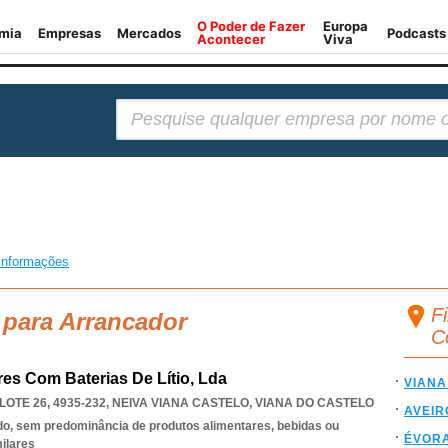
Pesquisar:
informações
F
 para Arrancador
C
es Com Baterias De Lítio, Lda
VIANA
LOTE 26, 4935-232
,
NEIVA VIANA CASTELO
,
VIANA DO CASTELO
AVEIR
do, sem predominância de produtos alimentares, bebidas ou
ÉVOR
ilares