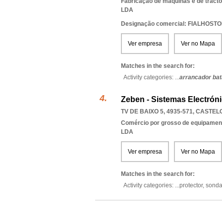
Fabricação de máquinas e de tractore
LDA
Designação comercial: FIALHOST
Ver empresa
Ver no Mapa
Matches in the search for:
Activity categories: ...
arrancador bat
Zeben - Sistemas Electrón
TV DE BAIXO 5, 4935-571
,
CASTELO
Comércio por grosso de equipament
LDA
Ver empresa
Ver no Mapa
Matches in the search for:
Activity categories: ...
protector,
sond