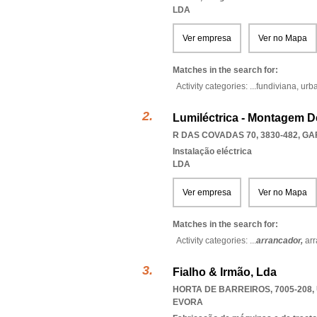
LDA
Ver empresa
Ver no Mapa
Matches in the search for:
Activity categories: ...
fundiviana,
urb
Lumiléctrica - Montagem De
R DAS COVADAS 70, 3830-482
,
GA
Instalação eléctrica
LDA
Ver empresa
Ver no Mapa
Matches in the search for:
Activity categories: ...
arrancador,
ar
Fialho & Irmão, Lda
HORTA DE BARREIROS, 7005-208
,
EVORA