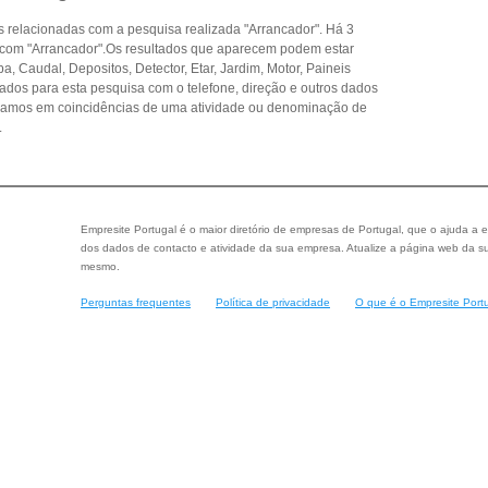
 relacionadas com a pesquisa realizada "Arrancador". Há 3
 com "Arrancador".Os resultados que aparecem podem estar
, Caudal, Depositos, Detector, Etar, Jardim, Motor, Paineis
tados para esta pesquisa com o telefone, direção e outros dados
seamos em coincidências de uma atividade ou denominação de
.
Empresite Portugal é o maior diretório de empresas de Portugal, que o ajuda a e
dos dados de contacto e atividade da sua empresa. Atualize a página web da su
mesmo.
Perguntas frequentes
Política de privacidade
O que é o Empresite Port