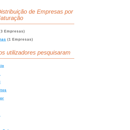
istribuição de Empresas por
aturação
(3 Empresas)
nas
(1 Empresas)
os utilizadores pesquisaram
io
a
l
itos
or
m