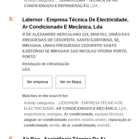
Activity categories: ...
TERMO-CLIMA - TÉCNICA DE AR
CONDICIONADO E REFRIGERAÇÃO,
LDA
...
Lidernor - Empresa Técnica De Electricidade,
Ar Condicionado E Mecânica, Lda
R DE ALEXANDRE HERCULANO 124, 4000-051, UNIÃO DAS
FREGUESIAS DE CEDOFEITA, SANTO ILDEFONSO, SE,
MIRAGAIA
,
UNIAO FREGUESIAS CEDOFEITA SANTO
ILDEFONSO SE MIRAGAIA SAO NICOLAU VITORIA PORTO
,
PORTO
Instalação de climatização
LDA
Ver empresa
Ver no Mapa
Matches in the search for:
Activity categories: ...
LIDERNOR - EMPRESA TÉCNICA DE
ELECTRICIDADE,
AR CONDICIONADO E MECÂNICA,
LDA,
engenheiros,
energias,
Ar condicionado,
equipas técnicas,
aluguer ar condicionado,
painéis solares ariston,
reparação ar
condicionado,
venda,
de ar condicionado,
emmeti
...