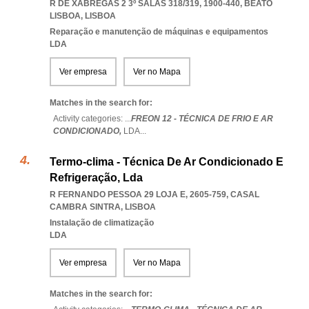
R DE XABREGAS 2 3º SALAS 318/319, 1900-440
,
BEATO
LISBOA
,
LISBOA
Reparação e manutenção de máquinas e equipamentos
LDA
Ver empresa
Ver no Mapa
Matches in the search for:
Activity categories: ...
FREON 12 - TÉCNICA DE FRIO E AR
CONDICIONADO,
LDA
...
Termo-clima - Técnica De Ar Condicionado E
Refrigeração, Lda
R FERNANDO PESSOA 29 LOJA E, 2605-759
,
CASAL
CAMBRA SINTRA
,
LISBOA
Instalação de climatização
LDA
Ver empresa
Ver no Mapa
Matches in the search for: