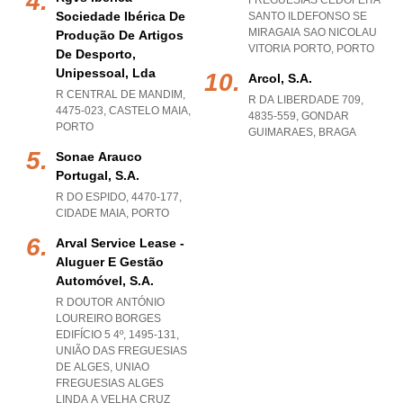
FREGUESIAS CEDOFEITA
Sociedade Ibérica De
SANTO ILDEFONSO SE
MIRAGAIA SAO NICOLAU
Produção De Artigos
VITORIA PORTO
,
PORTO
De Desporto,
Unipessoal, Lda
Arcol, S.a.
R CENTRAL DE MANDIM,
R DA LIBERDADE 709,
4475-023
,
CASTELO MAIA
,
4835-559
,
GONDAR
PORTO
GUIMARAES
,
BRAGA
Sonae Arauco
Portugal, S.a.
R DO ESPIDO, 4470-177
,
CIDADE MAIA
,
PORTO
Arval Service Lease -
Aluguer E Gestão
Automóvel, S.a.
R DOUTOR ANTÓNIO
LOUREIRO BORGES
EDIFÍCIO 5 4º, 1495-131,
UNIÃO DAS FREGUESIAS
DE ALGES
,
UNIAO
FREGUESIAS ALGES
LINDA A VELHA CRUZ