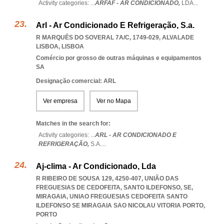
Activity categories: ...
ARFAF - AR CONDICIONADO,
LDA
...
Arl - Ar Condicionado E Refrigeração, S.a.
R MARQUÊS DO SOVERAL 7A/C, 1749-029
,
ALVALADE
LISBOA
,
LISBOA
Comércio por grosso de outras máquinas e equipamentos
SA
Designação comercial: ARL
Ver empresa
Ver no Mapa
Matches in the search for:
Activity categories: ...
ARL - AR CONDICIONADO E
REFRIGERAÇÃO,
S.A.
...
Aj-clima - Ar Condicionado, Lda
R RIBEIRO DE SOUSA 129, 4250-407, UNIÃO DAS
FREGUESIAS DE CEDOFEITA, SANTO ILDEFONSO, SE,
MIRAGAIA
,
UNIAO FREGUESIAS CEDOFEITA SANTO
ILDEFONSO SE MIRAGAIA SAO NICOLAU VITORIA PORTO
,
PORTO