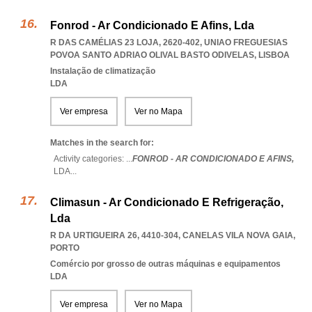
Fonrod - Ar Condicionado E Afins, Lda
R DAS CAMÉLIAS 23 LOJA, 2620-402
,
UNIAO FREGUESIAS
POVOA SANTO ADRIAO OLIVAL BASTO ODIVELAS
,
LISBOA
Instalação de climatização
LDA
Ver empresa
Ver no Mapa
Matches in the search for:
Activity categories: ...
FONROD - AR CONDICIONADO E AFINS,
LDA
...
Climasun - Ar Condicionado E Refrigeração,
Lda
R DA URTIGUEIRA 26, 4410-304
,
CANELAS VILA NOVA GAIA
,
PORTO
Comércio por grosso de outras máquinas e equipamentos
LDA
Ver empresa
Ver no Mapa