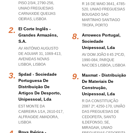
PISO 2/3/4, 2790-256
,
R 16 DE MAIO 3641, 4785-
UNIAO FREGUESIAS
520
,
UNIAO FREGUESIAS
CARNAXIDE QUEIJAS
BOUGADO SAO
OEIRAS
,
LISBOA
MARTINHO SANTIAGO
TROFA
,
PORTO
El Corte Inglês -
Grandes Armazéns,
Arrowecs Portugal,
S.a.
Sociedade
Unipessoal, Lda
AV ANTÓNIO AUGUSTO
DE AGUIAR 31, 1069-413
,
AV DOM JOÃO II 45 2ºC/D,
AVENIDAS NOVAS
1990-084
,
PARQUE
LISBOA
,
LISBOA
NACOES LISBOA
,
LISBOA
Spdad - Sociedade
Maxmat - Distribuição
Portuguesa De
De Materiais De
Distribuição De
Construção,
Artigos De Desporto,
Unipessoal, Lda
Unipessoal, Lda
R DA CONSTITUIÇÃO
EST MONTE DA
2087 2º, 4250-170, UNIÃO
CABREIRA 1/1A, 2610-017
,
DAS FREGUESIAS DE
ALFRAGIDE AMADORA
,
CEDOFEITA, SANTO
LISBOA
ILDEFONSO, SE,
MIRAGAIA
,
UNIAO
Rgvs Ibérica -