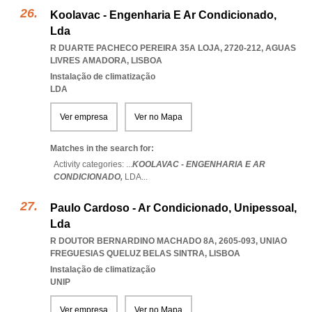
Koolavac - Engenharia E Ar Condicionado,
Lda
R DUARTE PACHECO PEREIRA 35A LOJA, 2720-212
,
AGUAS
LIVRES AMADORA
,
LISBOA
Instalação de climatização
LDA
Ver empresa
Ver no Mapa
Matches in the search for:
Activity categories: ...
KOOLAVAC - ENGENHARIA E AR
CONDICIONADO,
LDA
...
Paulo Cardoso - Ar Condicionado, Unipessoal,
Lda
R DOUTOR BERNARDINO MACHADO 8A, 2605-093
,
UNIAO
FREGUESIAS QUELUZ BELAS SINTRA
,
LISBOA
Instalação de climatização
UNIP
Ver empresa
Ver no Mapa