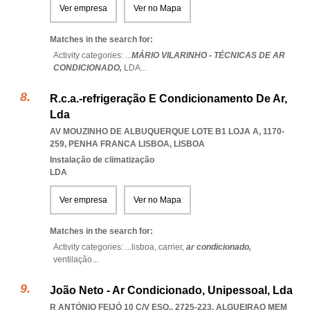
Ver empresa
Ver no Mapa
Matches in the search for:
Activity categories: ...
MÁRIO VILARINHO - TÉCNICAS DE AR
CONDICIONADO,
LDA
...
R.c.a.-refrigeração E Condicionamento De Ar,
Lda
AV MOUZINHO DE ALBUQUERQUE LOTE B1 LOJA A, 1170-
259
,
PENHA FRANCA LISBOA
,
LISBOA
Instalação de climatização
LDA
Ver empresa
Ver no Mapa
Matches in the search for:
Activity categories: ...
lisboa,
carrier,
ar condicionado,
ventilação
...
João Neto - Ar Condicionado, Unipessoal, Lda
R ANTÓNIO FEIJÓ 10 C/V ESQ., 2725-223
,
ALGUEIRAO MEM