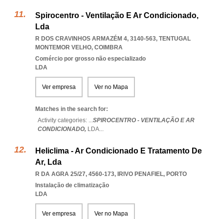
Spirocentro - Ventilação E Ar Condicionado,
Lda
R DOS CRAVINHOS ARMAZÉM 4, 3140-563
,
TENTUGAL
MONTEMOR VELHO
,
COIMBRA
Comércio por grosso não especializado
LDA
Ver empresa
Ver no Mapa
Matches in the search for:
Activity categories: ...
SPIROCENTRO - VENTILAÇÃO E AR
CONDICIONADO,
LDA
...
Heliclima - Ar Condicionado E Tratamento De
Ar, Lda
R DA AGRA 25/27, 4560-173
,
IRIVO PENAFIEL
,
PORTO
Instalação de climatização
LDA
Ver empresa
Ver no Mapa