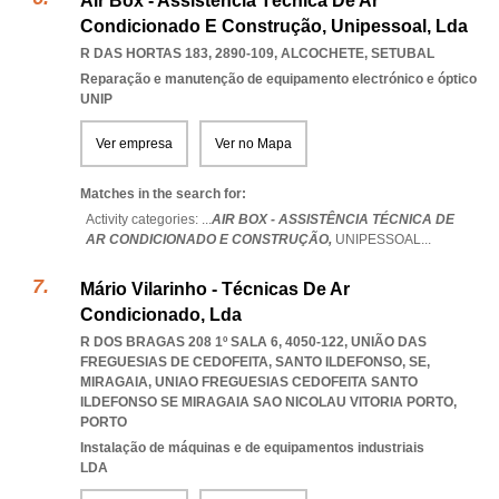
Air Box - Assistência Técnica De Ar
Condicionado E Construção, Unipessoal, Lda
R DAS HORTAS 183, 2890-109
,
ALCOCHETE
,
SETUBAL
Reparação e manutenção de equipamento electrónico e óptico
UNIP
Ver empresa
Ver no Mapa
Matches in the search for:
Activity categories: ...
AIR BOX - ASSISTÊNCIA TÉCNICA DE
AR CONDICIONADO E CONSTRUÇÃO,
UNIPESSOAL
...
Mário Vilarinho - Técnicas De Ar
Condicionado, Lda
R DOS BRAGAS 208 1º SALA 6, 4050-122, UNIÃO DAS
FREGUESIAS DE CEDOFEITA, SANTO ILDEFONSO, SE,
MIRAGAIA
,
UNIAO FREGUESIAS CEDOFEITA SANTO
ILDEFONSO SE MIRAGAIA SAO NICOLAU VITORIA PORTO
,
PORTO
Instalação de máquinas e de equipamentos industriais
LDA