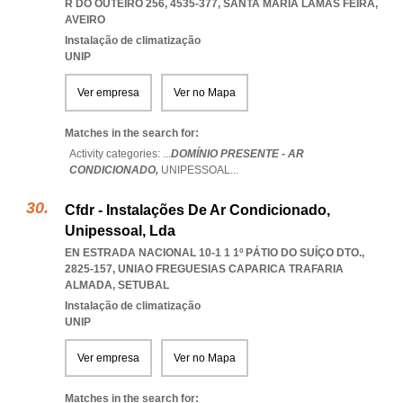
R DO OUTEIRO 256, 4535-377
,
SANTA MARIA LAMAS FEIRA
,
AVEIRO
Instalação de climatização
UNIP
Ver empresa
Ver no Mapa
Matches in the search for:
Activity categories: ...
DOMÍNIO PRESENTE - AR
CONDICIONADO,
UNIPESSOAL
...
Cfdr - Instalações De Ar Condicionado,
Unipessoal, Lda
EN ESTRADA NACIONAL 10-1 1 1º PÁTIO DO SUÍÇO DTO.,
2825-157
,
UNIAO FREGUESIAS CAPARICA TRAFARIA
ALMADA
,
SETUBAL
Instalação de climatização
UNIP
Ver empresa
Ver no Mapa
Matches in the search for: