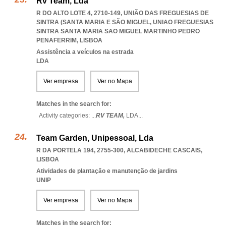
Rv Team, Lda
R DO ALTO LOTE 4, 2710-149, UNIÃO DAS FREGUESIAS DE
SINTRA (SANTA MARIA E SÃO MIGUEL
,
UNIAO FREGUESIAS
SINTRA SANTA MARIA SAO MIGUEL MARTINHO PEDRO
PENAFERRIM
,
LISBOA
Assistência a veículos na estrada
LDA
Ver empresa
Ver no Mapa
Matches in the search for:
Activity categories: ...
RV TEAM,
LDA
...
Team Garden, Unipessoal, Lda
R DA PORTELA 194, 2755-300
,
ALCABIDECHE CASCAIS
,
LISBOA
Atividades de plantação e manutenção de jardins
UNIP
Ver empresa
Ver no Mapa
Matches in the search for: