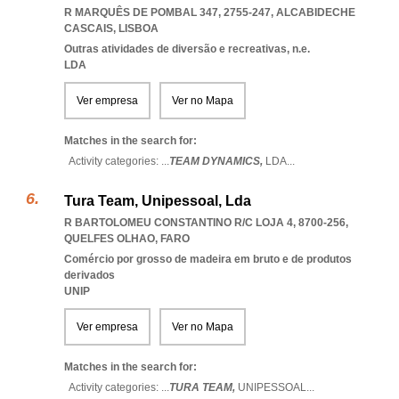
R MARQUÊS DE POMBAL 347, 2755-247
,
ALCABIDECHE
CASCAIS
,
LISBOA
Outras atividades de diversão e recreativas, n.e.
LDA
Ver empresa
Ver no Mapa
Matches in the search for:
Activity categories: ...
TEAM DYNAMICS,
LDA
...
Tura Team, Unipessoal, Lda
R BARTOLOMEU CONSTANTINO R/C LOJA 4, 8700-256
,
QUELFES OLHAO
,
FARO
Comércio por grosso de madeira em bruto e de produtos
derivados
UNIP
Ver empresa
Ver no Mapa
Matches in the search for:
Activity categories: ...
TURA TEAM,
UNIPESSOAL
...