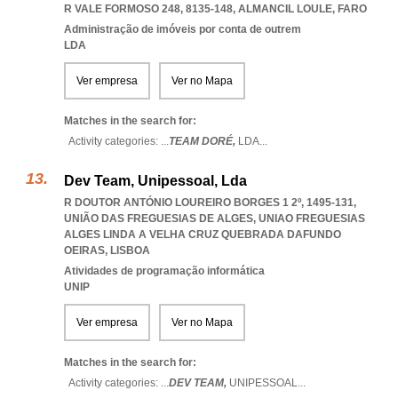
R VALE FORMOSO 248, 8135-148
,
ALMANCIL LOULE
,
FARO
Administração de imóveis por conta de outrem
LDA
Ver empresa
Ver no Mapa
Matches in the search for:
Activity categories: ...
TEAM DORÉ,
LDA
...
Dev Team, Unipessoal, Lda
R DOUTOR ANTÓNIO LOUREIRO BORGES 1 2º, 1495-131,
UNIÃO DAS FREGUESIAS DE ALGES
,
UNIAO FREGUESIAS
ALGES LINDA A VELHA CRUZ QUEBRADA DAFUNDO
OEIRAS
,
LISBOA
Atividades de programação informática
UNIP
Ver empresa
Ver no Mapa
Matches in the search for:
Activity categories: ...
DEV TEAM,
UNIPESSOAL
...