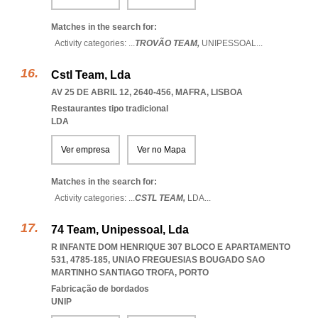
Matches in the search for:
Activity categories: ...
TROVÃO TEAM,
UNIPESSOAL
...
Cstl Team, Lda
AV 25 DE ABRIL 12, 2640-456
,
MAFRA
,
LISBOA
Restaurantes tipo tradicional
LDA
Ver empresa
Ver no Mapa
Matches in the search for:
Activity categories: ...
CSTL TEAM,
LDA
...
74 Team, Unipessoal, Lda
R INFANTE DOM HENRIQUE 307 BLOCO E APARTAMENTO
531, 4785-185
,
UNIAO FREGUESIAS BOUGADO SAO
MARTINHO SANTIAGO TROFA
,
PORTO
Fabricação de bordados
UNIP