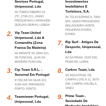
Services Portugal,
Investimentos
Unipessoal, Lda
Imobiliários E
Turísticos, S.a.
AV TOMÁS RIBEIRO 43
2ºC, 2790-221
,
UNIAO
AV TÚLIO ESPANCA, 7005-
FREGUESIAS CARNAXIDE
840
,
UNIAO FREGUESIAS
QUEIJAS OEIRAS
,
LISBOA
MALAGUEIRA HORTA
FIGUEIRAS EVORA
,
Vip Team United
EVORA
Unipessoal, Lda &
Rip Surf - Artigos De
Comandita (zona
Desporto, Unipessoal,
Franca Da Madeira)
Lda
AV INFANTE 50, 9004-521
,
SE FUNCHAL
,
ILHA DA
AV DA PRAIA, 2520-559
,
MADEIRA FUNCHAL
PENICHE
,
LEIRIA
Ctp Team S.r.l. -
Carbon Team, Lda
Sucursal Em Portugal
ZN INDUSTRIAL DE
CAMPIA LOTE A 21, 3670-
R ÓSCAR DA SILVA 321,
056
,
CAMPIA VOUZELA
,
4200-434
,
PARANHOS
VISEU
PORTO
,
PORTO
Prime Team -
Teamviewer Portugal,
Sociedade De
Unipessoal, Lda
Mediação Imobiliária,