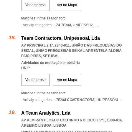
Ver empresa
Ver no Mapa
Matches in the search for:
Activity categories: ...
74 TEAM,
UNIPESSOAL
...
Team Contractors, Unipessoal, Lda
AV PRINCIPAL 2 1º, 2840-011, UNIÃO DAS FREGUESIAS DO
SEIXAL
,
UNIAO FREGUESIAS SEIXAL ARRENTELA ALDEIA
PAIO PIRES
,
SETUBAL
Atividades de mediação imobiliária
UNIP
Ver empresa
Ver no Mapa
Matches in the search for:
Activity categories: ...
TEAM CONTRACTORS,
UNIPESSOAL
...
A Team Analytics, Lda
AV ALMIRANTE GAGO COUTINHO 6 BLOCO 3 5ºE, 1000-016
,
AREEIRO LISBOA
,
LISBOA