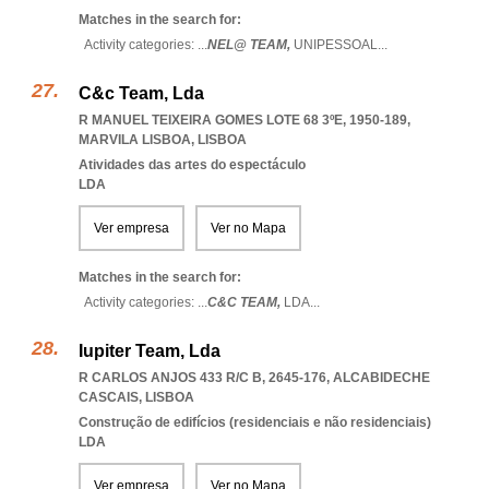
Matches in the search for:
Activity categories: ...
NEL@ TEAM,
UNIPESSOAL
...
C&c Team, Lda
R MANUEL TEIXEIRA GOMES LOTE 68 3ºE, 1950-189
,
MARVILA LISBOA
,
LISBOA
Atividades das artes do espectáculo
LDA
Ver empresa
Ver no Mapa
Matches in the search for:
Activity categories: ...
C&C TEAM,
LDA
...
Iupiter Team, Lda
R CARLOS ANJOS 433 R/C B, 2645-176
,
ALCABIDECHE
CASCAIS
,
LISBOA
Construção de edifícios (residenciais e não residenciais)
LDA
Ver empresa
Ver no Mapa