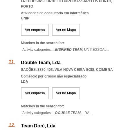
FREGUESIAS LORDELO OURO MASSARELOS PORTO
,
PORTO
Atividades de consultoria em informática
UNIP
Ver empresa
Ver no Mapa
Matches in the search for:
Activity categories: ...
INSPIRED TEAM,
UNIPESSOAL
...
Double Team, Lda
SACÕES, 3330-403
,
VILA NOVA CEIRA GOIS
,
COIMBRA
Comércio por grosso não especializado
LDA
Ver empresa
Ver no Mapa
Matches in the search for:
Activity categories: ...
DOUBLE TEAM,
LDA
...
Team Doré, Lda