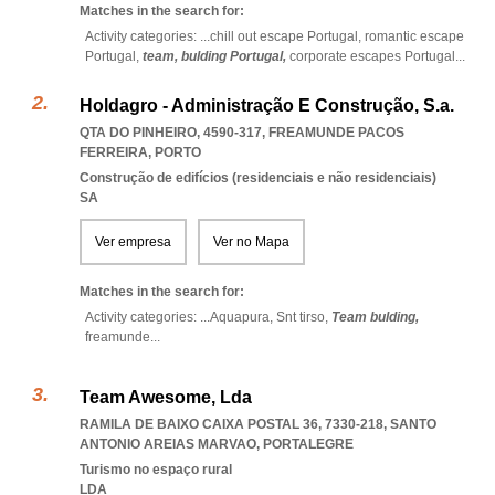
Matches in the search for:
Activity categories: ...
chill out escape Portugal,
romantic escape
Portugal,
team,
bulding Portugal,
corporate escapes Portugal
...
Holdagro - Administração E Construção, S.a.
QTA DO PINHEIRO, 4590-317
,
FREAMUNDE PACOS
FERREIRA
,
PORTO
Construção de edifícios (residenciais e não residenciais)
SA
Ver empresa
Ver no Mapa
Matches in the search for:
Activity categories: ...
Aquapura,
Snt tirso,
Team bulding,
freamunde
...
Team Awesome, Lda
RAMILA DE BAIXO CAIXA POSTAL 36, 7330-218
,
SANTO
ANTONIO AREIAS MARVAO
,
PORTALEGRE
Turismo no espaço rural
LDA