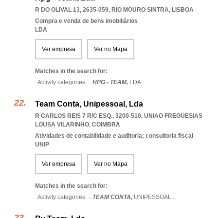
R DO OLIVAL 13, 2635-059
,
RIO MOURO SINTRA
,
LISBOA
Compra e venda de bens imobiliários
LDA
Ver empresa
Ver no Mapa
Matches in the search for:
Activity categories: ...
HPG - TEAM,
LDA
...
Team Conta, Unipessoal, Lda
R CARLOS REIS 7 R/C ESQ., 3200-510
,
UNIAO FREGUESIAS
LOUSA VILARINHO
,
COIMBRA
Atividades de contabilidade e auditoria; consultoria fiscal
UNIP
Ver empresa
Ver no Mapa
Matches in the search for:
Activity categories: ...
TEAM CONTA,
UNIPESSOAL
...