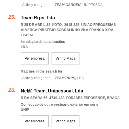
Activity categories: ...
TEAM GARDEN,
UNIPESSOAL
...
Team Rrps, Lda
R 25 DE ABRIL 32 1ºDTO., 2615-335
,
UNIAO FREGUESIAS
ALVERCA RIBATEJO SOBRALINHO VILA FRANCA XIRA
,
LISBOA
Instalação de canalizações
LDA
Ver empresa
Ver no Mapa
Matches in the search for:
Activity categories: ...
TEAM RRPS,
LDA
...
Nel@ Team, Unipessoal, Lda
R DA SEARA 56, 4740-438
,
FORJAES ESPOSENDE
,
BRAGA
Confecção de outro vestuário exterior em série
UNIP
Ver empresa
Ver no Mapa