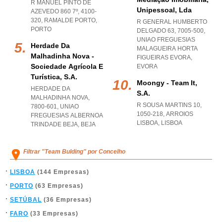
R MANUEL PINTO DE
Unipessoal, Lda
AZEVEDO 860 7º, 4100-
320
,
RAMALDE PORTO
,
R GENERAL HUMBERTO
PORTO
DELGADO 63, 7005-500
,
UNIAO FREGUESIAS
Herdade Da
MALAGUEIRA HORTA
Malhadinha Nova -
FIGUEIRAS EVORA
,
Sociedade Agrícola E
EVORA
Turística, S.a.
Moongy - Team It,
HERDADE DA
S.a.
MALHADINHA NOVA,
R SOUSA MARTINS 10,
7800-601
,
UNIAO
1050-218
,
ARROIOS
FREGUESIAS ALBERNOA
LISBOA
,
LISBOA
TRINDADE BEJA
,
BEJA
Filtrar "Team Bulding" por Concelho
LISBOA
(144 Empresas)
PORTO
(63 Empresas)
SETÚBAL
(36 Empresas)
FARO
(33 Empresas)