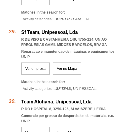
Matches in the search for:
Activity categories: ...
IUPITER TEAM,
LDA
...
Sf Team, Unipessoal, Lda
R DE VISO E CASTANHEIRA 149, 4755-224
,
UNIAO
FREGUESIAS GAMIL MIDOES BARCELOS
,
BRAGA
Reparação e manutenção de máquinas e equipamentos
UNIP
Ver empresa
Ver no Mapa
Matches in the search for:
Activity categories: ...
SF TEAM,
UNIPESSOAL
...
Team Alohana, Unipessoal, Lda
R DO HOSPITAL 8, 3250-126
,
ALVAIAZERE
,
LEIRIA
Comércio por grosso de desperdícios de materiais, n.e.
UNIP