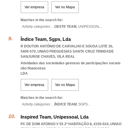
Ver empresa
Ver no Mapa
Matches in the search for:
Activity categories: ...
OESTE TEAM,
UNIPESSOAL
...
Índice Team, Sgps, Lda
R DOUTOR ANTÓNIO DE CARVALHO E SOUSA LOTE 30,
5400-570
,
UNIAO FREGUESIAS SANTA CRUZ TRINDADE
SANJURGE CHAVES
,
VILA REAL
Atividades das sociedades gestoras de participações sociais
não financeiras
LDA
Ver empresa
Ver no Mapa
Matches in the search for:
Activity categories: ...
ÍNDICE TEAM,
SGPS
...
Inspired Team, Unipessoal, Lda
PC DE DOM AFONSO V 55 2º HABITAÇÃO 8, 4150-024
,
UNIAO