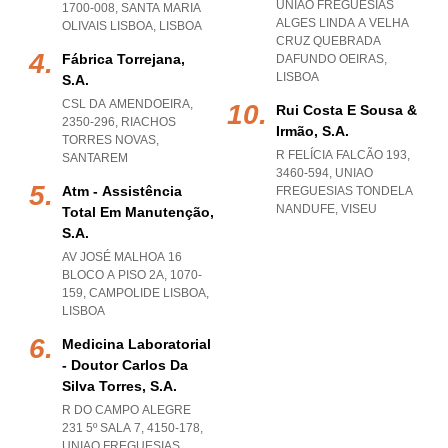
UNIAO FREGUESIAS
1700-008
,
SANTA MARIA
ALGES LINDA A VELHA
OLIVAIS LISBOA
,
LISBOA
CRUZ QUEBRADA
Fábrica Torrejana,
DAFUNDO OEIRAS
,
LISBOA
S.a.
CSL DA AMENDOEIRA,
Rui Costa E Sousa &
2350-296
,
RIACHOS
Irmão, S.a.
TORRES NOVAS
,
R FELÍCIA FALCÃO 193,
SANTAREM
3460-594
,
UNIAO
Atm - Assistência
FREGUESIAS TONDELA
NANDUFE
,
VISEU
Total Em Manutenção,
S.a.
AV JOSÉ MALHOA 16
BLOCO A PISO 2A, 1070-
159
,
CAMPOLIDE LISBOA
,
LISBOA
Medicina Laboratorial
- Doutor Carlos Da
Silva Torres, S.a.
R DO CAMPO ALEGRE
231 5º SALA 7, 4150-178
,
UNIAO FREGUESIAS