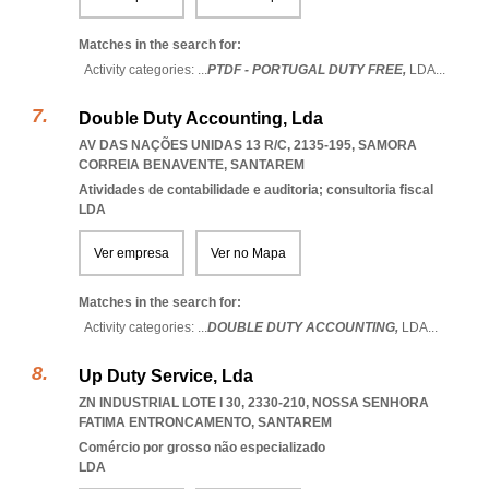
Matches in the search for:
Activity categories: ...
PTDF - PORTUGAL DUTY FREE,
LDA
...
Double Duty Accounting, Lda
AV DAS NAÇÕES UNIDAS 13 R/C, 2135-195
,
SAMORA
CORREIA BENAVENTE
,
SANTAREM
Atividades de contabilidade e auditoria; consultoria fiscal
LDA
Ver empresa
Ver no Mapa
Matches in the search for:
Activity categories: ...
DOUBLE DUTY ACCOUNTING,
LDA
...
Up Duty Service, Lda
ZN INDUSTRIAL LOTE I 30, 2330-210
,
NOSSA SENHORA
FATIMA ENTRONCAMENTO
,
SANTAREM
Comércio por grosso não especializado
LDA