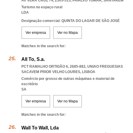
AV VERA CRUZ 74, 2305-515
,
PAIALVO TOMAR
,
SANTAREM
Turismo no espaço rural
LDA
Designação comercial: QUINTA DO LAGAR DE SÃO JOSÉ
Ver empresa
Ver no Mapa
Matches in the search for:
All To, S.a.
PCT RAMALHO ORTIGÃO 6, 2685-882
,
UNIAO FREGUESIAS
SACAVEM PRIOR VELHO LOURES
,
LISBOA
Comércio por grosso de outras máquinas e material de
escritório
SA
Ver empresa
Ver no Mapa
Matches in the search for:
Wall To Wall, Lda