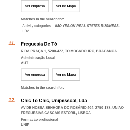
Ver empresa
Ver no Mapa
Matches in the search for:
Activity categories: ...
IMO YES.OK REAL STATES BUSINESS,
LDA
...
Freguesia De Tó
R DA PRAÇA 1, 5200-422
,
TO MOGADOURO
,
BRAGANCA
Administração Local
AUT
Ver empresa
Ver no Mapa
Matches in the search for:
Chic To Chic, Unipessoal, Lda
AV DE NOSSA SENHORA DO ROSÁRIO 404, 2750-178
,
UNIAO
FREGUESIAS CASCAIS ESTORIL
,
LISBOA
Formação profissional
UNIP