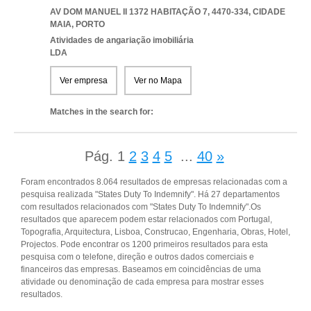
AV DOM MANUEL II 1372 HABITAÇÃO 7, 4470-334
,
CIDADE
MAIA
,
PORTO
Atividades de angariação imobiliária
LDA
Ver empresa
Ver no Mapa
Matches in the search for:
Pág.
1
2
3
4
5
...
40
»
Foram encontrados 8.064 resultados de empresas relacionadas com a
pesquisa realizada "States Duty To Indemnify". Há 27 departamentos
com resultados relacionados com "States Duty To Indemnify".Os
resultados que aparecem podem estar relacionados com Portugal,
Topografia, Arquitectura, Lisboa, Construcao, Engenharia, Obras, Hotel,
Projectos. Pode encontrar os 1200 primeiros resultados para esta
pesquisa com o telefone, direção e outros dados comerciais e
financeiros das empresas. Baseamos em coincidências de uma
atividade ou denominação de cada empresa para mostrar esses
resultados.