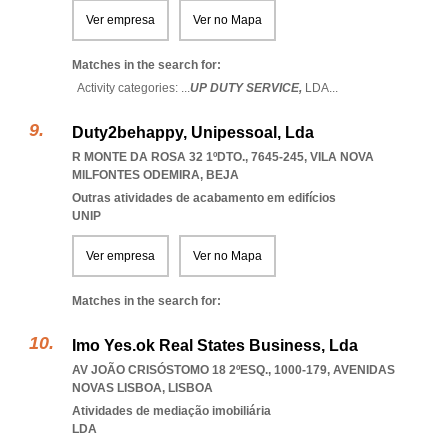
Ver empresa
Ver no Mapa
Matches in the search for:
Activity categories: ...
UP DUTY SERVICE,
LDA
...
Duty2behappy, Unipessoal, Lda
R MONTE DA ROSA 32 1ºDTO., 7645-245
,
VILA NOVA
MILFONTES ODEMIRA
,
BEJA
Outras atividades de acabamento em edifícios
UNIP
Ver empresa
Ver no Mapa
Matches in the search for:
Imo Yes.ok Real States Business, Lda
AV JOÃO CRISÓSTOMO 18 2ºESQ., 1000-179
,
AVENIDAS
NOVAS LISBOA
,
LISBOA
Atividades de mediação imobiliária
LDA