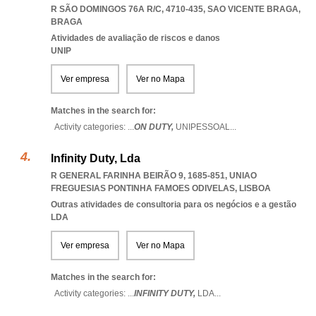
R SÃO DOMINGOS 76A R/C, 4710-435
,
SAO VICENTE BRAGA
,
BRAGA
Atividades de avaliação de riscos e danos
UNIP
Ver empresa
Ver no Mapa
Matches in the search for:
Activity categories: ...
ON DUTY,
UNIPESSOAL
...
Infinity Duty, Lda
R GENERAL FARINHA BEIRÃO 9, 1685-851
,
UNIAO
FREGUESIAS PONTINHA FAMOES ODIVELAS
,
LISBOA
Outras atividades de consultoria para os negócios e a gestão
LDA
Ver empresa
Ver no Mapa
Matches in the search for:
Activity categories: ...
INFINITY DUTY,
LDA
...