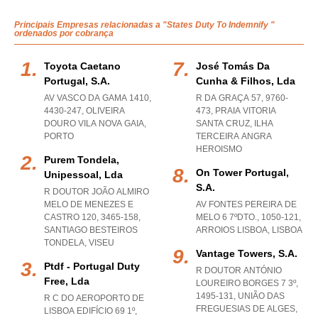
Principais Empresas relacionadas a "States Duty To Indemnify "
ordenados por cobrança
Toyota Caetano
José Tomás Da
Portugal, S.a.
Cunha & Filhos, Lda
AV VASCO DA GAMA 1410,
R DA GRAÇA 57, 9760-
4430-247
,
OLIVEIRA
473
,
PRAIA VITORIA
DOURO VILA NOVA GAIA
,
SANTA CRUZ
,
ILHA
PORTO
TERCEIRA ANGRA
HEROISMO
Purem Tondela,
On Tower Portugal,
Unipessoal, Lda
S.a.
R DOUTOR JOÃO ALMIRO
MELO DE MENEZES E
AV FONTES PEREIRA DE
CASTRO 120, 3465-158
,
MELO 6 7ºDTO., 1050-121
,
SANTIAGO BESTEIROS
ARROIOS LISBOA
,
LISBOA
TONDELA
,
VISEU
Vantage Towers, S.a.
Ptdf - Portugal Duty
R DOUTOR ANTÓNIO
Free, Lda
LOUREIRO BORGES 7 3º,
1495-131, UNIÃO DAS
R C DO AEROPORTO DE
FREGUESIAS DE ALGES
,
LISBOA EDIFÍCIO 69 1º,