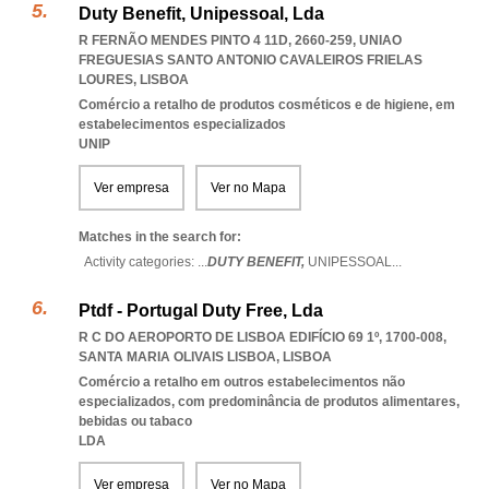
Duty Benefit, Unipessoal, Lda
R FERNÃO MENDES PINTO 4 11D, 2660-259
,
UNIAO
FREGUESIAS SANTO ANTONIO CAVALEIROS FRIELAS
LOURES
,
LISBOA
Comércio a retalho de produtos cosméticos e de higiene, em
estabelecimentos especializados
UNIP
Ver empresa
Ver no Mapa
Matches in the search for:
Activity categories: ...
DUTY BENEFIT,
UNIPESSOAL
...
Ptdf - Portugal Duty Free, Lda
R C DO AEROPORTO DE LISBOA EDIFÍCIO 69 1º, 1700-008
,
SANTA MARIA OLIVAIS LISBOA
,
LISBOA
Comércio a retalho em outros estabelecimentos não
especializados, com predominância de produtos alimentares,
bebidas ou tabaco
LDA
Ver empresa
Ver no Mapa