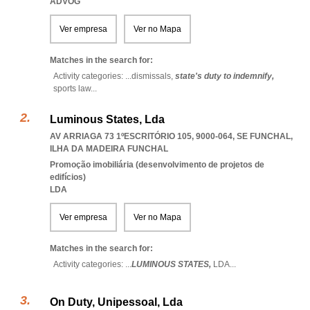
ADVOG
Ver empresa
Ver no Mapa
Matches in the search for:
Activity categories: ...
dismissals,
state's duty to indemnify,
sports law
...
Luminous States, Lda
AV ARRIAGA 73 1ºESCRITÓRIO 105, 9000-064
,
SE FUNCHAL
,
ILHA DA MADEIRA FUNCHAL
Promoção imobiliária (desenvolvimento de projetos de
edifícios)
LDA
Ver empresa
Ver no Mapa
Matches in the search for:
Activity categories: ...
LUMINOUS STATES,
LDA
...
On Duty, Unipessoal, Lda