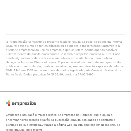
(1) A informação constante do presente relatório resulta da base de dados da Informa
D&B, foi obtida junto de fontes públicas ou do próprio e faz referência unicamente à
atividade empresarial do ENI ou empresa a que se refere, sendo apenas possível
utilizá-la dentro do âmbito empresarial que realiza a respetiva empresa ou ENI. Caso
detete algum erro poderá solicitar a sua retificação, contactando, para o efeito, o
Serviço de Apoio ao Cliente eInforma. O presente relatório não pode ser reproduzido,
publicado ou redistribuído, total ou parcialmente, sem autorização expressa da Informa
D&B. A Informa D&B tem a sua base de dados legalizada pela Comissão Nacional de
Proteção de Dados (Autorização Nº 32/96, emitida a 27/02/1996).
Empresite Portugal é o maior diretório de empresas de Portugal, que o ajuda a
encontrar novos clientes através da publicação gratuita dos dados de contacto e
atividade da sua empresa. Atualize a página web da sua empresa em nosso site, de
forma gratuita, hoje mesmo.