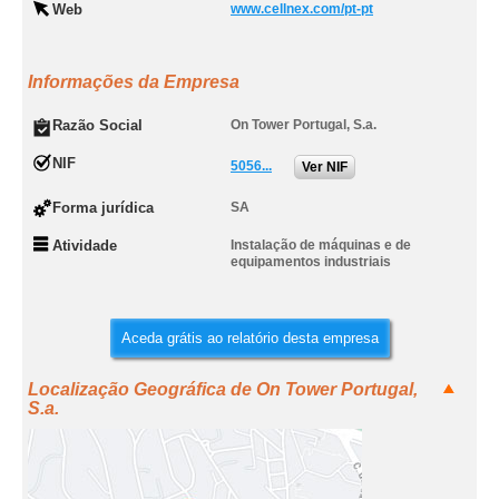
Web
www.cellnex.com/pt-pt
Informações da Empresa
Razão Social
On Tower Portugal, S.a.
NIF
5056...
Ver NIF
Forma jurídica
SA
Atividade
Instalação de máquinas e de
equipamentos industriais
Aceda grátis ao relatório desta empresa
Localização Geográfica de On Tower Portugal,
S.a.