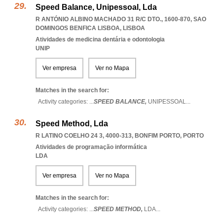
Speed Balance, Unipessoal, Lda
R ANTÓNIO ALBINO MACHADO 31 R/C DTO., 1600-870
,
SAO
DOMINGOS BENFICA LISBOA
,
LISBOA
Atividades de medicina dentária e odontologia
UNIP
Ver empresa
Ver no Mapa
Matches in the search for:
Activity categories: ...
SPEED BALANCE,
UNIPESSOAL
...
Speed Method, Lda
R LATINO COELHO 24 3, 4000-313
,
BONFIM PORTO
,
PORTO
Atividades de programação informática
LDA
Ver empresa
Ver no Mapa
Matches in the search for:
Activity categories: ...
SPEED METHOD,
LDA
...