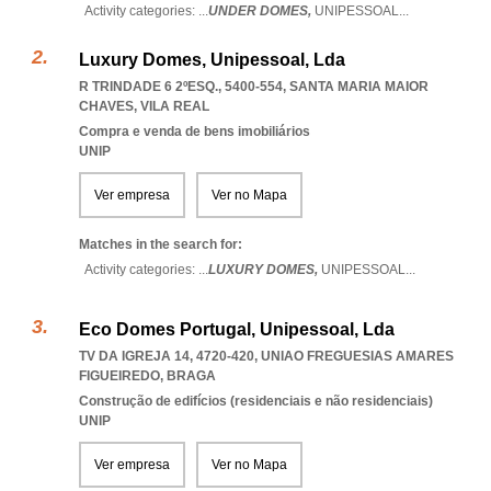
Activity categories: ...
UNDER DOMES,
UNIPESSOAL
...
Luxury Domes, Unipessoal, Lda
R TRINDADE 6 2ºESQ., 5400-554
,
SANTA MARIA MAIOR
CHAVES
,
VILA REAL
Compra e venda de bens imobiliários
UNIP
Ver empresa
Ver no Mapa
Matches in the search for:
Activity categories: ...
LUXURY DOMES,
UNIPESSOAL
...
Eco Domes Portugal, Unipessoal, Lda
TV DA IGREJA 14, 4720-420
,
UNIAO FREGUESIAS AMARES
FIGUEIREDO
,
BRAGA
Construção de edifícios (residenciais e não residenciais)
UNIP
Ver empresa
Ver no Mapa