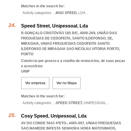
Matches in the search for:
Activity categories: ...
MAD SPEED,
LDA
...
Speed Street, Unipessoal, Lda
R GONÇALO CRISTÓVÃO 185 R/C, 4000-269, UNIÃO DAS
FREGUESIAS DE CEDOFEITA, SANTO ILDEFONSO, SE,
MIRAGAIA
,
UNIAO FREGUESIAS CEDOFEITA SANTO
ILDEFONSO SE MIRAGAIA SAO NICOLAU VITORIA PORTO
,
PORTO
Comércio por grosso e a retalho de motociclos, de suas peças
e acessórios
UNIP
Ver empresa
Ver no Mapa
Matches in the search for:
Activity categories: ...
SPEED STREET,
UNIPESSOAL
...
Cosy Speed, Unipessoal, Lda
AV DO CONDE 5643 4ºDTO., 4465-097
,
UNIAO FREGUESIAS
SAO MAMEDE INFESTA SENHORA HORA MATOSINHOS
,