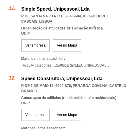
Single Speed, Unipessoal, Lda
R DE SANTANA 73 R/C B, 2645-604
,
ALCABIDECHE
CASCAIS
,
LISBOA
Organização de atividades de animação turística
UNIP
Ver empresa
Ver no Mapa
Matches in the search for:
Activity categories: ...
SINGLE SPEED,
UNIPESSOAL
...
Speed Construtora, Unipessoal, Lda
R DE 6 DE MAIO 13, 6200-876
,
PERABOA COVILHA
,
CASTELO
BRANCO
Construção de edifícios (residenciais e não residenciais)
UNIP
Ver empresa
Ver no Mapa
Matches in the search for: