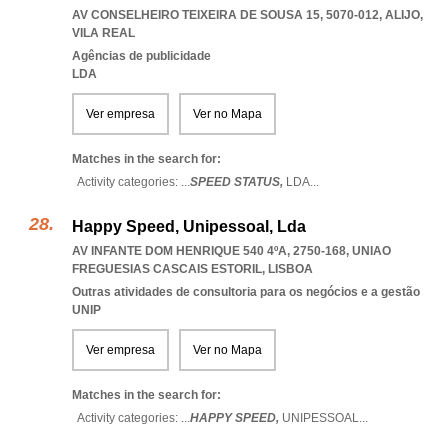
AV CONSELHEIRO TEIXEIRA DE SOUSA 15, 5070-012
,
ALIJO
,
VILA REAL
Agências de publicidade
LDA
Ver empresa
Ver no Mapa
Matches in the search for:
Activity categories: ...
SPEED STATUS,
LDA
...
Happy Speed, Unipessoal, Lda
AV INFANTE DOM HENRIQUE 540 4ºA, 2750-168
,
UNIAO
FREGUESIAS CASCAIS ESTORIL
,
LISBOA
Outras atividades de consultoria para os negócios e a gestão
UNIP
Ver empresa
Ver no Mapa
Matches in the search for:
Activity categories: ...
HAPPY SPEED,
UNIPESSOAL
...