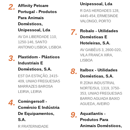
Unipessoal, Lda
Affinity Petcare
R DAS HERDADES 128,
Portugal - Produtos
4445-454
,
ERMESINDE
Para Animais
VALONGO
,
PORTO
Domésticos,
Unipessoal, Lda
Robalo - Utilidades
Domésticas E
AV DA LIBERDADE 110,
1250-146
,
SANTO
Hoteleiras, S.a.
ANTONIO LISBOA
,
LISBOA
AV GAIBÉUS 3, 2600-020
,
VILA FRANCA XIRA
,
Plastidom - Plásticos
LISBOA
Industriais E
Domésticos, S.a.
Italbox - Utilidades
Domésticas, S.a.
EST DA ESTAÇÃO, 2415-
409
,
UNIAO FREGUESIAS
R ZONA INDUSTRIAL
MARRAZES BAROSA
NORTE/SUL 1319, 3750-
LEIRIA
,
LEIRIA
353
,
UNIAO FREGUESIAS
BARRO AGUADA BAIXO
Comingersoll -
AGUEDA
,
AVEIRO
Comércio E Indústria
De Equipamentos,
Aquatlantis -
S.a.
Produtos Para
Animais Domésticos,
R FRATERNIDADE