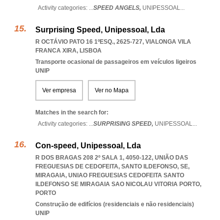
Activity categories: ...
SPEED ANGELS,
UNIPESSOAL
...
Surprising Speed, Unipessoal, Lda
R OCTÁVIO PATO 16 1ºESQ., 2625-727
,
VIALONGA VILA
FRANCA XIRA
,
LISBOA
Transporte ocasional de passageiros em veículos ligeiros
UNIP
Ver empresa
Ver no Mapa
Matches in the search for:
Activity categories: ...
SURPRISING SPEED,
UNIPESSOAL
...
Con-speed, Unipessoal, Lda
R DOS BRAGAS 208 2º SALA 1, 4050-122, UNIÃO DAS
FREGUESIAS DE CEDOFEITA, SANTO ILDEFONSO, SE,
MIRAGAIA
,
UNIAO FREGUESIAS CEDOFEITA SANTO
ILDEFONSO SE MIRAGAIA SAO NICOLAU VITORIA PORTO
,
PORTO
Construção de edifícios (residenciais e não residenciais)
UNIP