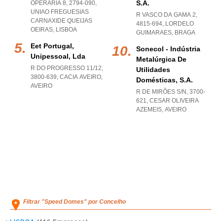
S.a.
OPERÁRIA 8, 2794-090
,
UNIAO FREGUESIAS
R VASCO DA GAMA 2,
CARNAXIDE QUEIJAS
4815-694
,
LORDELO
OEIRAS
,
LISBOA
GUIMARAES
,
BRAGA
Eet Portugal,
Sonecol - Indústria
Unipessoal, Lda
Metalúrgica De
R DO PROGRESSO 11/12,
Utilidades
3800-639
,
CACIA AVEIRO
,
Domésticas, S.a.
AVEIRO
R DE MIRÕES S/N, 3700-
621
,
CESAR OLIVEIRA
AZEMEIS
,
AVEIRO
Filtrar "Speed Domes" por Concelho