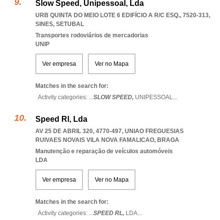
Slow Speed, Unipessoal, Lda
URB QUINTA DO MEIO LOTE 6 EDIFÍCIO A R/C ESQ., 7520-313
,
SINES
,
SETUBAL
Transportes rodoviários de mercadorias
UNIP
Ver empresa
Ver no Mapa
Matches in the search for:
Activity categories: ...
SLOW SPEED,
UNIPESSOAL
...
Speed Rl, Lda
AV 25 DE ABRIL 320, 4770-497
,
UNIAO FREGUESIAS
RUIVAES NOVAIS VILA NOVA FAMALICAO
,
BRAGA
Manutenção e reparação de veículos automóveis
LDA
Ver empresa
Ver no Mapa
Matches in the search for:
Activity categories: ...
SPEED RL,
LDA
...