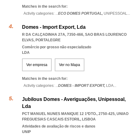
Matches in the search for:
Activity categories: ...
ECO DOMES PORTUGAL,
UNIPESSOAL
...
Domes - Import Export, Lda
R DA CALÇADINHA 27A, 7350-466
,
SAO BRAS LOURENCO
ELVAS
,
PORTALEGRE
Comércio por grosso não especializado
LDA
Ver empresa
Ver no Mapa
Matches in the search for:
Activity categories: ...
DOMES - IMPORT EXPORT,
LDA
...
Jubilous Domes - Averiguações, Unipessoal,
Lda
PCT MANUEL NUNES MANIQUE 12 1ºDTO., 2750-425
,
UNIAO
FREGUESIAS CASCAIS ESTORIL
,
LISBOA
Atividades de avaliação de riscos e danos
UNIP