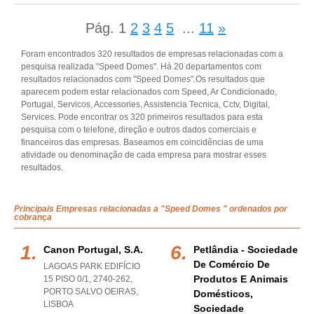
Pág.
1
2
3
4
5
...
11
»
Foram encontrados 320 resultados de empresas relacionadas com a
pesquisa realizada "Speed Domes". Há 20 departamentos com
resultados relacionados com "Speed Domes".Os resultados que
aparecem podem estar relacionados com Speed, Ar Condicionado,
Portugal, Servicos, Accessories, Assistencia Tecnica, Cctv, Digital,
Services. Pode encontrar os 320 primeiros resultados para esta
pesquisa com o telefone, direção e outros dados comerciais e
financeiros das empresas. Baseamos em coincidências de uma
atividade ou denominação de cada empresa para mostrar esses
resultados.
Principais Empresas relacionadas a "Speed Domes " ordenados por
cobrança
Canon Portugal, S.a.
Petlândia - Sociedade
De Comércio De
LAGOAS PARK EDIFÍCIO
Produtos E Animais
15 PISO 0/1, 2740-262
,
PORTO SALVO OEIRAS
,
Domésticos,
LISBOA
Sociedade