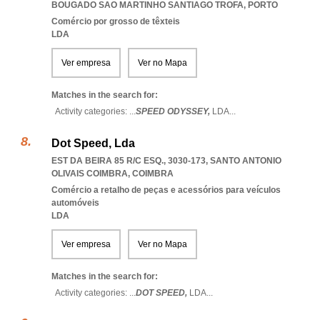
BOUGADO SAO MARTINHO SANTIAGO TROFA
,
PORTO
Comércio por grosso de têxteis
LDA
Ver empresa
Ver no Mapa
Matches in the search for:
Activity categories: ...
SPEED ODYSSEY,
LDA
...
Dot Speed, Lda
EST DA BEIRA 85 R/C ESQ., 3030-173
,
SANTO ANTONIO
OLIVAIS COIMBRA
,
COIMBRA
Comércio a retalho de peças e acessórios para veículos
automóveis
LDA
Ver empresa
Ver no Mapa
Matches in the search for:
Activity categories: ...
DOT SPEED,
LDA
...