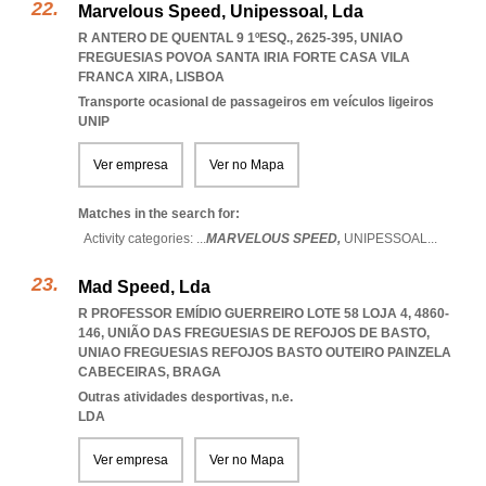
Marvelous Speed, Unipessoal, Lda
R ANTERO DE QUENTAL 9 1ºESQ., 2625-395
,
UNIAO
FREGUESIAS POVOA SANTA IRIA FORTE CASA VILA
FRANCA XIRA
,
LISBOA
Transporte ocasional de passageiros em veículos ligeiros
UNIP
Ver empresa
Ver no Mapa
Matches in the search for:
Activity categories: ...
MARVELOUS SPEED,
UNIPESSOAL
...
Mad Speed, Lda
R PROFESSOR EMÍDIO GUERREIRO LOTE 58 LOJA 4, 4860-
146, UNIÃO DAS FREGUESIAS DE REFOJOS DE BASTO
,
UNIAO FREGUESIAS REFOJOS BASTO OUTEIRO PAINZELA
CABECEIRAS
,
BRAGA
Outras atividades desportivas, n.e.
LDA
Ver empresa
Ver no Mapa