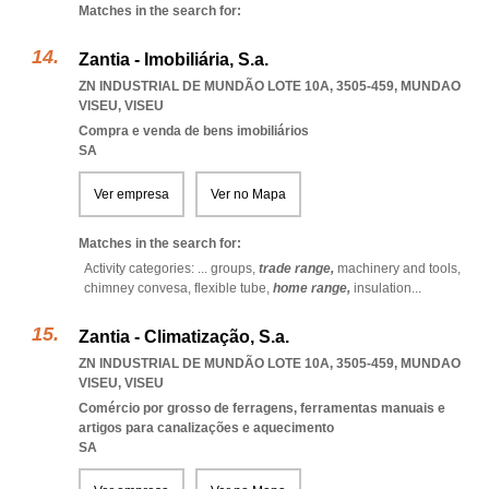
Matches in the search for:
Zantia - Imobiliária, S.a.
ZN INDUSTRIAL DE MUNDÃO LOTE 10A, 3505-459
,
MUNDAO
VISEU
,
VISEU
Compra e venda de bens imobiliários
SA
Ver empresa
Ver no Mapa
Matches in the search for:
Activity categories: ...
groups,
trade range,
machinery and tools,
chimney convesa,
flexible tube,
home range,
insulation
...
Zantia - Climatização, S.a.
ZN INDUSTRIAL DE MUNDÃO LOTE 10A, 3505-459
,
MUNDAO
VISEU
,
VISEU
Comércio por grosso de ferragens, ferramentas manuais e
artigos para canalizações e aquecimento
SA