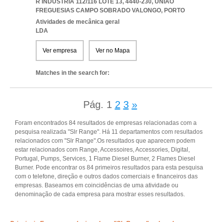
R INDÚSTRIA 112/116 LOTE 13, 4440-230
,
UNIAO
FREGUESIAS CAMPO SOBRADO VALONGO
,
PORTO
Atividades de mecânica geral
LDA
Ver empresa
Ver no Mapa
Matches in the search for:
Pág.
1
2
3
»
Foram encontrados 84 resultados de empresas relacionadas com a
pesquisa realizada "Slr Range". Há 11 departamentos com resultados
relacionados com "Slr Range".Os resultados que aparecem podem
estar relacionados com Range, Accessoires, Accessories, Digital,
Portugal, Pumps, Services, 1 Flame Diesel Burner, 2 Flames Diesel
Burner. Pode encontrar os 84 primeiros resultados para esta pesquisa
com o telefone, direção e outros dados comerciais e financeiros das
empresas. Baseamos em coincidências de uma atividade ou
denominação de cada empresa para mostrar esses resultados.