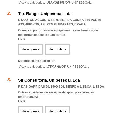
Activity categories: ...
RANGE VISION,
UNIPESSOAL
...
Tex Range, Unipessoal, Lda
R DOUTOR AUGUSTO FERREIRA DA CUNHA 170 PORTA
A33, 4800-039
,
AZUREM GUIMARAES
,
BRAGA
Comércio por grosso de equipamentos electrónicos, de
telecomunicações e suas partes
UNIP
Ver empresa
Ver no Mapa
Matches in the search for:
Activity categories: ...
TEX RANGE,
UNIPESSOAL
...
Slr Consultoria, Unipessoal, Lda
R DAS GARRIDAS 60, 1500-306
,
BENFICA LISBOA
,
LISBOA
Outras atividades de serviços de apoio prestados às
empresas, n.e.
UNIP
Ver empresa
Ver no Mapa