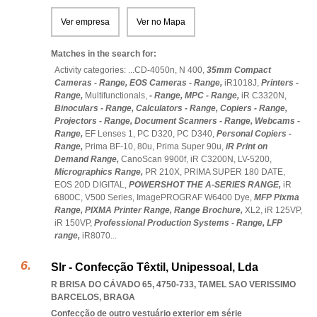
Ver empresa
Ver no Mapa
Matches in the search for:
Activity categories: ...
CD-4050n,
N 400,
35mm Compact
Cameras - Range,
EOS Cameras - Range,
iR1018J,
Printers -
Range,
Multifunctionals,
- Range,
MPC - Range,
iR C3320N,
Binoculars - Range,
Calculators - Range,
Copiers - Range,
Projectors - Range,
Document Scanners - Range,
Webcams -
Range,
EF Lenses 1,
PC D320,
PC D340,
Personal Copiers -
Range,
Prima BF-10,
80u,
Prima Super 90u,
iR Print on
Demand Range,
CanoScan 9900f,
iR C3200N,
LV-5200,
Micrographics Range,
PR 210X,
PRIMA SUPER 180 DATE,
EOS 20D DIGITAL,
POWERSHOT THE A-SERIES RANGE,
iR
6800C,
V500 Series,
ImagePROGRAF W6400 Dye,
MFP Pixma
Range,
PIXMA Printer Range,
Range Brochure,
XL2,
iR 125VP,
iR 150VP,
Professional Production Systems - Range,
LFP
range,
iR8070
...
Slr - Confecção Têxtil, Unipessoal, Lda
R BRISA DO CÁVADO 65, 4750-733
,
TAMEL SAO VERISSIMO
BARCELOS
,
BRAGA
Confecção de outro vestuário exterior em série