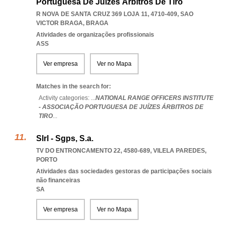
Portuguesa De Juízes Árbitros De Tiro
R NOVA DE SANTA CRUZ 369 LOJA 11, 4710-409
,
SAO
VICTOR BRAGA
,
BRAGA
Atividades de organizações profissionais
ASS
Ver empresa
Ver no Mapa
Matches in the search for:
Activity categories: ...
NATIONAL RANGE OFFICERS INSTITUTE
- ASSOCIAÇÃO PORTUGUESA DE JUÍZES ÁRBITROS DE
TIRO
...
Slrl - Sgps, S.a.
TV DO ENTRONCAMENTO 22, 4580-689
,
VILELA PAREDES
,
PORTO
Atividades das sociedades gestoras de participações sociais
não financeiras
SA
Ver empresa
Ver no Mapa