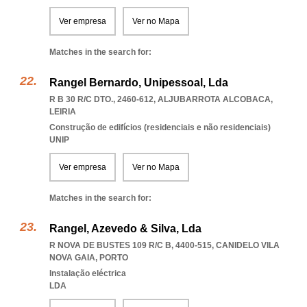
Ver empresa
Ver no Mapa
Matches in the search for:
Rangel Bernardo, Unipessoal, Lda
R B 30 R/C DTO., 2460-612
,
ALJUBARROTA ALCOBACA
,
LEIRIA
Construção de edifícios (residenciais e não residenciais)
UNIP
Ver empresa
Ver no Mapa
Matches in the search for:
Rangel, Azevedo & Silva, Lda
R NOVA DE BUSTES 109 R/C B, 4400-515
,
CANIDELO VILA
NOVA GAIA
,
PORTO
Instalação eléctrica
LDA