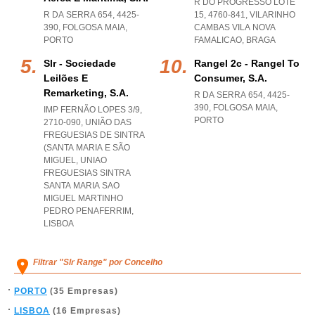
R DO PROGRESSO LOTE
R DA SERRA 654, 4425-
15, 4760-841
,
VILARINHO
390
,
FOLGOSA MAIA
,
CAMBAS VILA NOVA
PORTO
FAMALICAO
,
BRAGA
Slr - Sociedade
Rangel 2c - Rangel To
Leilões E
Consumer, S.a.
Remarketing, S.a.
R DA SERRA 654, 4425-
390
,
FOLGOSA MAIA
,
IMP FERNÃO LOPES 3/9,
PORTO
2710-090, UNIÃO DAS
FREGUESIAS DE SINTRA
(SANTA MARIA E SÃO
MIGUEL
,
UNIAO
FREGUESIAS SINTRA
SANTA MARIA SAO
MIGUEL MARTINHO
PEDRO PENAFERRIM
,
LISBOA
Filtrar "Slr Range" por Concelho
PORTO
(35 Empresas)
LISBOA
(16 Empresas)