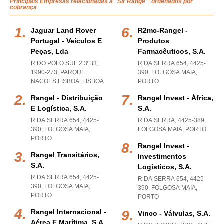
Principais Empresas relacionadas a "Slr Range " ordenados por
cobrança
Jaguar Land Rover
R2mc-Rangel -
Portugal - Veículos E
Produtos
Peças, Lda
Farmacêuticos, S.a.
R DO POLO SUL 2 3ºB3,
R DA SERRA 654, 4425-
1990-273
,
PARQUE
390
,
FOLGOSA MAIA
,
NACOES LISBOA
,
LISBOA
PORTO
Rangel - Distribuição
Rangel Invest - África,
E Logística, S.a.
S.a.
R DA SERRA 654, 4425-
R DA SERRA, 4425-389
,
390
,
FOLGOSA MAIA
,
FOLGOSA MAIA
,
PORTO
PORTO
Rangel Invest -
Rangel Transitários,
Investimentos
S.a.
Logísticos, S.a.
R DA SERRA 654, 4425-
R DA SERRA 654, 4425-
390
,
FOLGOSA MAIA
,
390
,
FOLGOSA MAIA
,
PORTO
PORTO
Rangel Internacional -
Vinco - Válvulas, S.a.
Aérea E Marítima, S.a.