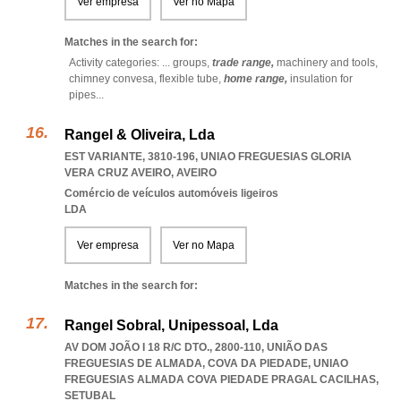
Ver empresa
Ver no Mapa
Matches in the search for:
Activity categories: ...
groups,
trade range,
machinery and tools,
chimney convesa,
flexible tube,
home range,
insulation for
pipes
...
Rangel & Oliveira, Lda
EST VARIANTE, 3810-196
,
UNIAO FREGUESIAS GLORIA
VERA CRUZ AVEIRO
,
AVEIRO
Comércio de veículos automóveis ligeiros
LDA
Ver empresa
Ver no Mapa
Matches in the search for:
Rangel Sobral, Unipessoal, Lda
AV DOM JOÃO I 18 R/C DTO., 2800-110, UNIÃO DAS
FREGUESIAS DE ALMADA, COVA DA PIEDADE
,
UNIAO
FREGUESIAS ALMADA COVA PIEDADE PRAGAL CACILHAS
,
SETUBAL