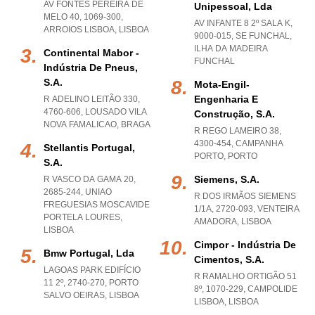
AV FONTES PEREIRA DE
Unipessoal, Lda
MELO 40, 1069-300
,
AV INFANTE 8 2º SALA K,
ARROIOS LISBOA
,
LISBOA
9000-015
,
SE FUNCHAL
,
ILHA DA MADEIRA
Continental Mabor -
FUNCHAL
Indústria De Pneus,
S.a.
Mota-Engil-
Engenharia E
R ADELINO LEITÃO 330,
4760-606
,
LOUSADO VILA
Construção, S.a.
NOVA FAMALICAO
,
BRAGA
R REGO LAMEIRO 38,
4300-454
,
CAMPANHA
Stellantis Portugal,
PORTO
,
PORTO
S.a.
Siemens, S.a.
R VASCO DA GAMA 20,
2685-244
,
UNIAO
R DOS IRMÃOS SIEMENS
FREGUESIAS MOSCAVIDE
1/1A, 2720-093
,
VENTEIRA
PORTELA LOURES
,
AMADORA
,
LISBOA
LISBOA
Cimpor - Indústria De
Bmw Portugal, Lda
Cimentos, S.a.
LAGOAS PARK EDIFÍCIO
R RAMALHO ORTIGÃO 51
11 2º, 2740-270
,
PORTO
8º, 1070-229
,
CAMPOLIDE
SALVO OEIRAS
,
LISBOA
LISBOA
,
LISBOA