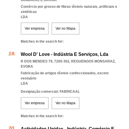
GUIMARAES
,
BRAGA
Comércio por grosso de fibras têxteis naturais, artificiais e
sintéticas
LDA
Ver empresa
Ver no Mapa
Matches in the search for:
Wool D' Love - Indústria E Serviços, Lda
R DOS MENDES 79, 7200-302
,
REGUENGOS MONSARAZ
,
EVORA
Fabricação de artigos têxteis confeccionados, exceto
vestuário
LDA
Designação comercial: FABRICAAL
Ver empresa
Ver no Mapa
Matches in the search for:
Actividades Unidas - Indústria, Comércio E