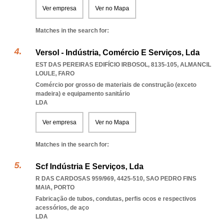
Ver empresa
Ver no Mapa
Matches in the search for:
Versol - Indústria, Comércio E Serviços, Lda
EST DAS PEREIRAS EDIFÍCIO IRBOSOL, 8135-105
,
ALMANCIL
LOULE
,
FARO
Comércio por grosso de materiais de construção (exceto
madeira) e equipamento sanitário
LDA
Ver empresa
Ver no Mapa
Matches in the search for:
Scf Indústria E Serviços, Lda
R DAS CARDOSAS 959/969, 4425-510
,
SAO PEDRO FINS
MAIA
,
PORTO
Fabricação de tubos, condutas, perfis ocos e respectivos
acessórios, de aço
LDA