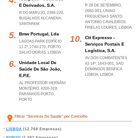
E Derivados, S.a.
R 28 DE SETEMBRO,
2660-001
,
UNIAO
R DO MARUJO, 2380-220
,
FREGUESIAS SANTO
BUGALHOS ALCANENA
,
ANTONIO CAVALEIROS
SANTAREM
FRIELAS LOURES
,
LISBOA
Bmw Portugal, Lda
Ctt Expresso -
LAGOAS PARK EDIFÍCIO
Serviços Postais E
11 2º, 2740-270
,
PORTO
Logística, S.a.
SALVO OEIRAS
,
LISBOA
AV DOS COMBATENTES
Unidade Local De
43 14º, 1643-001
,
SAO
Saúde De São João,
DOMINGOS BENFICA
LISBOA
,
LISBOA
E.p.e.
AL PROFESSOR HERNÂNI
MONTEIRO, 4200-319
,
PARANHOS PORTO
,
PORTO
Filtrar "Servicos De Saude" por Concelho
LISBOA
(12.769 Empresas)
PORTO
(7.497 Empresas)