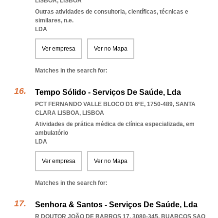
LISBOA
,
LISBOA
Outras atividades de consultoria, científicas, técnicas e
similares, n.e.
LDA
Ver empresa
Ver no Mapa
Matches in the search for:
Tempo Sólido - Serviços De Saúde, Lda
PCT FERNANDO VALLE BLOCO D1 6ºE, 1750-489
,
SANTA
CLARA LISBOA
,
LISBOA
Atividades de prática médica de clínica especializada, em
ambulatório
LDA
Ver empresa
Ver no Mapa
Matches in the search for:
Senhora & Santos - Serviços De Saúde, Lda
R DOUTOR JOÃO DE BARROS 17, 3080-345
,
BUARCOS SAO