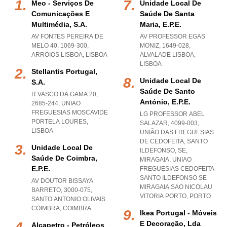
Meo - Serviços De
Unidade Local De
Comunicações E
Saúde De Santa
Multimédia, S.a.
Maria, E.p.e.
AV FONTES PEREIRA DE
AV PROFESSOR EGAS
MELO 40, 1069-300
,
MONIZ, 1649-028
,
ARROIOS LISBOA
,
LISBOA
ALVALADE LISBOA
,
LISBOA
Stellantis Portugal,
Unidade Local De
S.a.
Saúde De Santo
R VASCO DA GAMA 20,
António, E.p.e.
2685-244
,
UNIAO
FREGUESIAS MOSCAVIDE
LG PROFESSOR ABEL
PORTELA LOURES
,
SALAZAR, 4099-003,
LISBOA
UNIÃO DAS FREGUESIAS
DE CEDOFEITA, SANTO
Unidade Local De
ILDEFONSO, SE,
Saúde De Coimbra,
MIRAGAIA
,
UNIAO
E.p.e.
FREGUESIAS CEDOFEITA
SANTO ILDEFONSO SE
AV DOUTOR BISSAYA
MIRAGAIA SAO NICOLAU
BARRETO, 3000-075
,
VITORIA PORTO
,
PORTO
SANTO ANTONIO OLIVAIS
COIMBRA
,
COIMBRA
Ikea Portugal - Móveis
E Decoração, Lda
Alcapetro - Petróleos