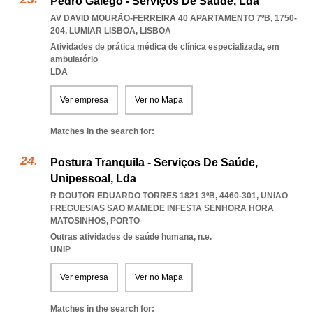
Pedro Galego - Serviços De Saúde, Lda
AV DAVID MOURÃO-FERREIRA 40 APARTAMENTO 7ºB, 1750-
204
,
LUMIAR LISBOA
,
LISBOA
Atividades de prática médica de clínica especializada, em
ambulatório
LDA
Ver empresa
Ver no Mapa
Matches in the search for:
Postura Tranquila - Serviços De Saúde,
Unipessoal, Lda
R DOUTOR EDUARDO TORRES 1821 3ºB, 4460-301
,
UNIAO
FREGUESIAS SAO MAMEDE INFESTA SENHORA HORA
MATOSINHOS
,
PORTO
Outras atividades de saúde humana, n.e.
UNIP
Ver empresa
Ver no Mapa
Matches in the search for: