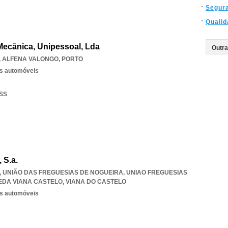
Segur
Qualid
Mecânica, Unipessoal, Lda
,
ALFENA VALONGO
,
PORTO
os automóveis
ESS
 S.a.
1, UNIÃO DAS FREGUESIAS DE NOGUEIRA
,
UNIAO FREGUESIAS
EDA VIANA CASTELO
,
VIANA DO CASTELO
os automóveis