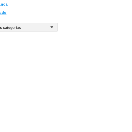
anca
ade