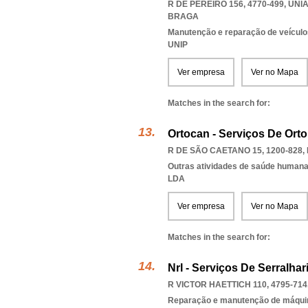
R DE PEREIRÓ 156, 4770-499
,
UNIA
BRAGA
Manutenção e reparação de veícul
UNIP
Ver empresa
Ver no Mapa
Matches in the search for:
Ortocan - Serviços De Ort
R DE SÃO CAETANO 15, 1200-828
,
Outras atividades de saúde humana,
LDA
Ver empresa
Ver no Mapa
Matches in the search for:
Nrl - Serviços De Serralhar
R VICTOR HAETTICH 110, 4795-714
Reparação e manutenção de máqui