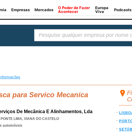
Pesquisar:
informações
F
sca para Servico Mecanica
C
Serviços De Mecânica E Alinhamentos, Lda
LISBO
PONTE LIMA
,
VIANA DO CASTELO
PORT
os automóveis
SETÚ