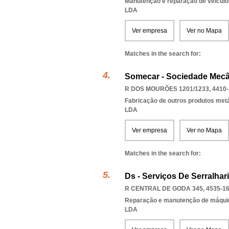
Manutenção e reparação de veícul
LDA
Ver empresa
Ver no Mapa
Matches in the search for:
Somecar - Sociedade Mecân
R DOS MOURÕES 1201/1233, 4410-
Fabricação de outros produtos metál
LDA
Ver empresa
Ver no Mapa
Matches in the search for:
Ds - Serviços De Serralhar
R CENTRAL DE GODA 345, 4535-1
Reparação e manutenção de máqui
LDA