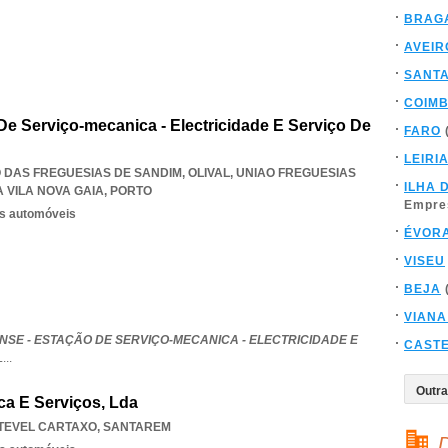
BRAG
AVEIR
SANT
COIM
De Serviço-mecanica - Electricidade E Serviço De
FARO
LEIRI
O DAS FREGUESIAS DE SANDIM, OLIVAL
,
UNIAO FREGUESIAS
ILHA 
 VILA NOVA GAIA
,
PORTO
Empre
os automóveis
ÉVOR
VISEU
BEJA
VIANA
SE - ESTAÇÃO DE SERVIÇO-MECANICA - ELECTRICIDADE E
CAST
L
...
ca E Serviços, Lda
TEVEL CARTAXO
,
SANTAREM
D