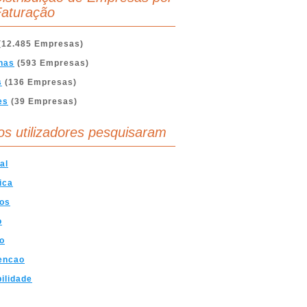
aturação
(12.485 Empresas)
nas
(593 Empresas)
s
(136 Empresas)
es
(39 Empresas)
os utilizadores pesquisaram
al
ica
cos
o
o
encao
ilidade