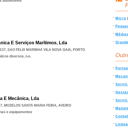
os automóveis
F
Micro
Peque
Média
ica E Serviços Marítimos, Lda
Grand
137
,
SAO FELIX MARINHA VILA NOVA GAIA
,
PORTO
Outr
icos diversos, n.e.
Portug
Mecan
Servi
Gesta
ia E Mecânica, Lda
Servic
67
,
MOZELOS SANTA MARIA FEIRA
,
AVEIRO
Manut
nas e equipamentos
Contab
Lisboa