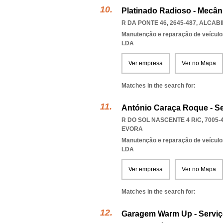
Platinado Radioso - Mecân
R DA PONTE 46, 2645-487
,
ALCABI
Manutenção e reparação de veícul
LDA
Ver empresa
Ver no Mapa
Matches in the search for:
António Caraça Roque - S
R DO SOL NASCENTE 4 R/C, 7005-
EVORA
Manutenção e reparação de veícul
LDA
Ver empresa
Ver no Mapa
Matches in the search for:
Garagem Warm Up - Serviç