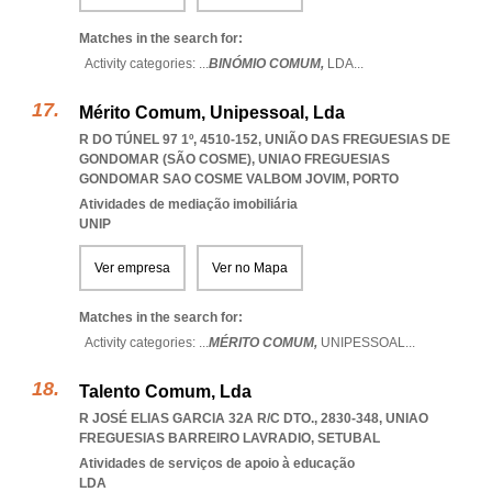
Matches in the search for:
Activity categories: ...
BINÓMIO COMUM,
LDA
...
Mérito Comum, Unipessoal, Lda
R DO TÚNEL 97 1º, 4510-152, UNIÃO DAS FREGUESIAS DE
GONDOMAR (SÃO COSME)
,
UNIAO FREGUESIAS
GONDOMAR SAO COSME VALBOM JOVIM
,
PORTO
Atividades de mediação imobiliária
UNIP
Ver empresa
Ver no Mapa
Matches in the search for:
Activity categories: ...
MÉRITO COMUM,
UNIPESSOAL
...
Talento Comum, Lda
R JOSÉ ELIAS GARCIA 32A R/C DTO., 2830-348
,
UNIAO
FREGUESIAS BARREIRO LAVRADIO
,
SETUBAL
Atividades de serviços de apoio à educação
LDA