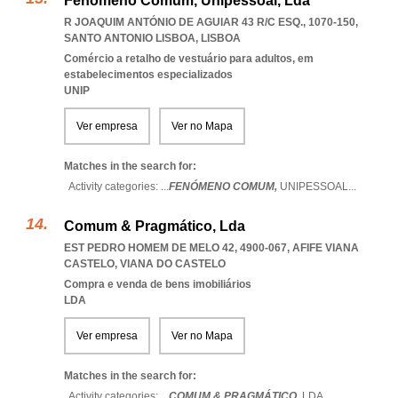
Fenómeno Comum, Unipessoal, Lda
R JOAQUIM ANTÓNIO DE AGUIAR 43 R/C ESQ., 1070-150
,
SANTO ANTONIO LISBOA
,
LISBOA
Comércio a retalho de vestuário para adultos, em
estabelecimentos especializados
UNIP
Ver empresa
Ver no Mapa
Matches in the search for:
Activity categories: ...
FENÓMENO COMUM,
UNIPESSOAL
...
Comum & Pragmático, Lda
EST PEDRO HOMEM DE MELO 42, 4900-067
,
AFIFE VIANA
CASTELO
,
VIANA DO CASTELO
Compra e venda de bens imobiliários
LDA
Ver empresa
Ver no Mapa
Matches in the search for:
Activity categories: ...
COMUM & PRAGMÁTICO,
LDA
...