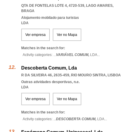
QTA DE FONTELAS LOTE 4, 4720-539
,
LAGO AMARES
,
BRAGA
Alojamento mobilado para turistas
LDA
Ver empresa
Ver no Mapa
Matches in the search for:
Activity categories: ...
VARIÁVEL COMUM,
LDA
...
Descoberta Comum, Lda
R DA SILVEIRA 46, 2635-459
,
RIO MOURO SINTRA
,
LISBOA
Outras atividades desportivas, n.e.
LDA
Ver empresa
Ver no Mapa
Matches in the search for:
Activity categories: ...
DESCOBERTA COMUM,
LDA
...