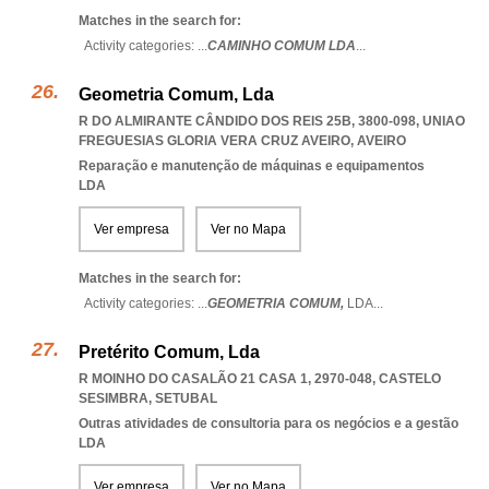
Matches in the search for:
Activity categories: ...
CAMINHO COMUM LDA
...
Geometria Comum, Lda
R DO ALMIRANTE CÂNDIDO DOS REIS 25B, 3800-098
,
UNIAO
FREGUESIAS GLORIA VERA CRUZ AVEIRO
,
AVEIRO
Reparação e manutenção de máquinas e equipamentos
LDA
Ver empresa
Ver no Mapa
Matches in the search for:
Activity categories: ...
GEOMETRIA COMUM,
LDA
...
Pretérito Comum, Lda
R MOINHO DO CASALÃO 21 CASA 1, 2970-048
,
CASTELO
SESIMBRA
,
SETUBAL
Outras atividades de consultoria para os negócios e a gestão
LDA
Ver empresa
Ver no Mapa