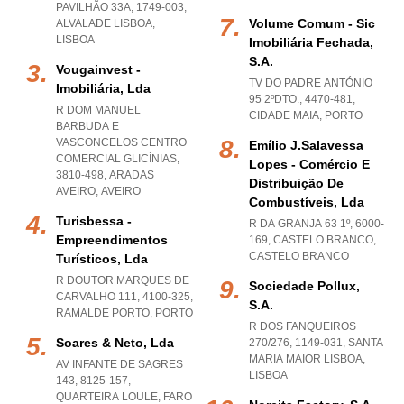
PAVILHÃO 33A, 1749-003
,
Volume Comum - Sic
ALVALADE LISBOA
,
LISBOA
Imobiliária Fechada,
S.a.
Vougainvest -
TV DO PADRE ANTÓNIO
Imobiliária, Lda
95 2ºDTO., 4470-481
,
R DOM MANUEL
CIDADE MAIA
,
PORTO
BARBUDA E
VASCONCELOS CENTRO
Emílio J.salavessa
COMERCIAL GLICÍNIAS,
Lopes - Comércio E
3810-498
,
ARADAS
Distribuição De
AVEIRO
,
AVEIRO
Combustíveis, Lda
Turisbessa -
R DA GRANJA 63 1º, 6000-
Empreendimentos
169
,
CASTELO BRANCO
,
CASTELO BRANCO
Turísticos, Lda
R DOUTOR MARQUES DE
Sociedade Pollux,
CARVALHO 111, 4100-325
,
S.a.
RAMALDE PORTO
,
PORTO
R DOS FANQUEIROS
Soares & Neto, Lda
270/276, 1149-031
,
SANTA
MARIA MAIOR LISBOA
,
AV INFANTE DE SAGRES
LISBOA
143, 8125-157
,
QUARTEIRA LOULE
,
FARO