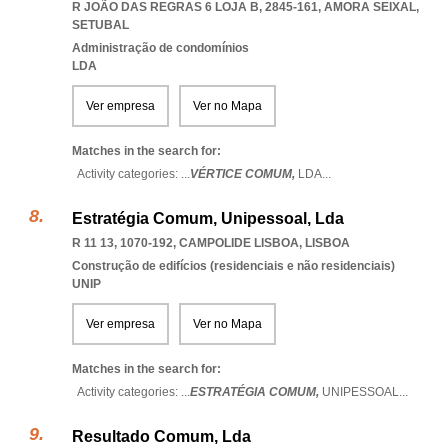
R JOÃO DAS REGRAS 6 LOJA B, 2845-161
,
AMORA SEIXAL
,
SETUBAL
Administração de condomínios
LDA
Ver empresa
Ver no Mapa
Matches in the search for:
Activity categories: ...
VÉRTICE COMUM,
LDA
...
Estratégia Comum, Unipessoal, Lda
R 11 13, 1070-192
,
CAMPOLIDE LISBOA
,
LISBOA
Construção de edifícios (residenciais e não residenciais)
UNIP
Ver empresa
Ver no Mapa
Matches in the search for:
Activity categories: ...
ESTRATÉGIA COMUM,
UNIPESSOAL
...
Resultado Comum, Lda