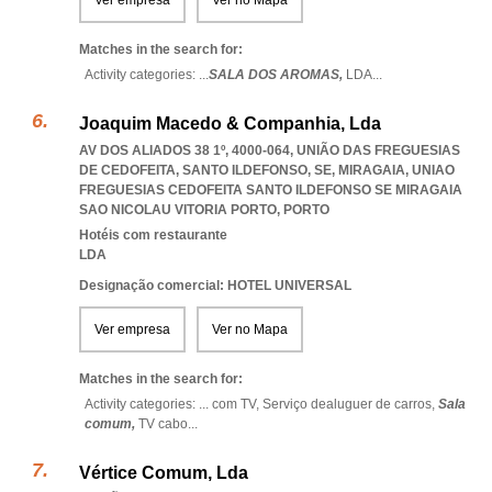
Ver empresa
Ver no Mapa
Matches in the search for:
Activity categories: ...
SALA DOS AROMAS,
LDA
...
Joaquim Macedo & Companhia, Lda
AV DOS ALIADOS 38 1º, 4000-064, UNIÃO DAS FREGUESIAS
DE CEDOFEITA, SANTO ILDEFONSO, SE, MIRAGAIA
,
UNIAO
FREGUESIAS CEDOFEITA SANTO ILDEFONSO SE MIRAGAIA
SAO NICOLAU VITORIA PORTO
,
PORTO
Hotéis com restaurante
LDA
Designação comercial: HOTEL UNIVERSAL
Ver empresa
Ver no Mapa
Matches in the search for:
Activity categories: ...
com TV,
Serviço dealuguer de carros,
Sala
comum,
TV cabo
...
Vértice Comum, Lda