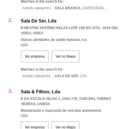
Matches in the search for:
Activity categories: ...
SALA BRANCA,
UNIPESSOAL
...
Sala De Ser, Lda
R MESTRE ANTÓNIO NELAS LOTE 188 R/C DTO., 3510-596
,
VISEU
,
VISEU
Outras atividades de saúde humana, n.e.
LDA
Ver empresa
Ver no Mapa
Matches in the search for:
Activity categories: ...
SALA DE SER,
LDA
...
Sala & Filhos, Lda
R DA ESCOLA VELHA 2, 2565-779
,
TURCIFAL TORRES
VEDRAS
,
LISBOA
Manutenção e reparação de veículos automóveis
LDA
Ver empresa
Ver no Mapa