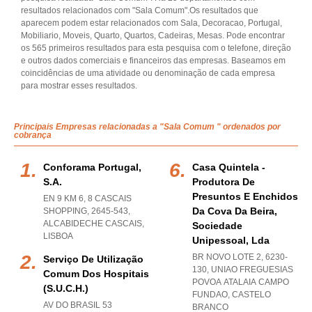
resultados relacionados com "Sala Comum".Os resultados que
aparecem podem estar relacionados com Sala, Decoracao, Portugal,
Mobiliario, Moveis, Quarto, Quartos, Cadeiras, Mesas. Pode encontrar
os 565 primeiros resultados para esta pesquisa com o telefone, direção
e outros dados comerciais e financeiros das empresas. Baseamos em
coincidências de uma atividade ou denominação de cada empresa
para mostrar esses resultados.
Principais Empresas relacionadas a "Sala Comum " ordenados por
cobrança
Conforama Portugal,
Casa Quintela -
S.a.
Produtora De
Presuntos E Enchidos
EN 9 KM 6, 8 CASCAIS
Da Cova Da Beira,
SHOPPING, 2645-543
,
ALCABIDECHE CASCAIS
,
Sociedade
LISBOA
Unipessoal, Lda
BR NOVO LOTE 2, 6230-
Serviço De Utilização
130
,
UNIAO FREGUESIAS
Comum Dos Hospitais
POVOA ATALAIA CAMPO
(s.u.c.h.)
FUNDAO
,
CASTELO
AV DO BRASIL 53
BRANCO