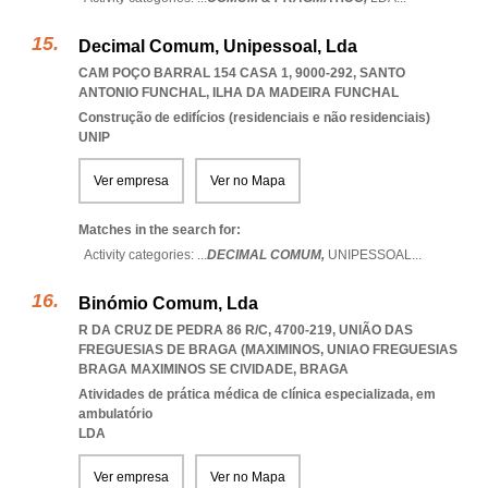
Decimal Comum, Unipessoal, Lda
CAM POÇO BARRAL 154 CASA 1, 9000-292
,
SANTO
ANTONIO FUNCHAL
,
ILHA DA MADEIRA FUNCHAL
Construção de edifícios (residenciais e não residenciais)
UNIP
Ver empresa
Ver no Mapa
Matches in the search for:
Activity categories: ...
DECIMAL COMUM,
UNIPESSOAL
...
Binómio Comum, Lda
R DA CRUZ DE PEDRA 86 R/C, 4700-219, UNIÃO DAS
FREGUESIAS DE BRAGA (MAXIMINOS
,
UNIAO FREGUESIAS
BRAGA MAXIMINOS SE CIVIDADE
,
BRAGA
Atividades de prática médica de clínica especializada, em
ambulatório
LDA
Ver empresa
Ver no Mapa