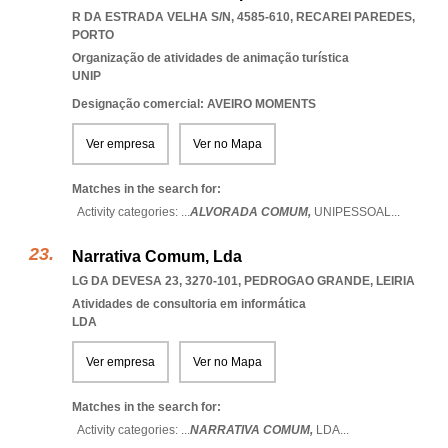
R DA ESTRADA VELHA S/N, 4585-610
,
RECAREI PAREDES
,
PORTO
Organização de atividades de animação turística
UNIP
Designação comercial: AVEIRO MOMENTS
Ver empresa
Ver no Mapa
Matches in the search for:
Activity categories: ...
ALVORADA COMUM,
UNIPESSOAL
...
Narrativa Comum, Lda
LG DA DEVESA 23, 3270-101
,
PEDROGAO GRANDE
,
LEIRIA
Atividades de consultoria em informática
LDA
Ver empresa
Ver no Mapa
Matches in the search for:
Activity categories: ...
NARRATIVA COMUM,
LDA
...