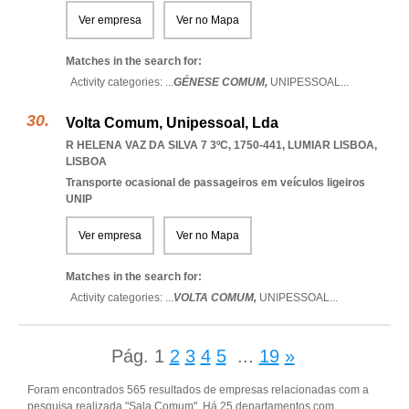
Ver empresa
Ver no Mapa
Matches in the search for:
Activity categories: ...
GÉNESE COMUM,
UNIPESSOAL
...
Volta Comum, Unipessoal, Lda
R HELENA VAZ DA SILVA 7 3ºC, 1750-441
,
LUMIAR LISBOA
,
LISBOA
Transporte ocasional de passageiros em veículos ligeiros
UNIP
Ver empresa
Ver no Mapa
Matches in the search for:
Activity categories: ...
VOLTA COMUM,
UNIPESSOAL
...
Pág.
1
2
3
4
5
...
19
»
Foram encontrados 565 resultados de empresas relacionadas com a
pesquisa realizada "Sala Comum". Há 25 departamentos com