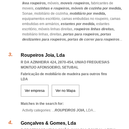
ikea roupeiros,
móveis,
moveis roupeiros,
fabricantes de
moveis,
cozinhas e roupeiros,
móveis de cozinha por medida,
Sonae,
mobiliário de cozinha,
mobiliário por medida,
equipamentos escritório,
camas embutidas no roupeiro,
camas
embutidas em armários,
estantes por medida,
estantes
escritório,
móveis linhas direitas,
roupeiros linhas direitas,
mobiliário linhas,
direitas,
portas para roupeiros,
portas
deslizantes para roupeiros,
portas de correr para roupeiros
...
Roupeiros Joia, Lda
R DA AZINHEIRA 424, 2870-454
,
UNIAO FREGUESIAS
MONTIJO AFONSOEIRO
,
SETUBAL
Fabricação de mobiliário de madeira para outros fins
LDA
Ver empresa
Ver no Mapa
Matches in the search for:
Activity categories: ...
ROUPEIROS JOIA,
LDA
...
Gonçalves & Gomes, Lda