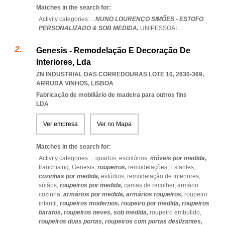
Matches in the search for:
Activity categories: ...
NUNO LOURENÇO SIMÕES - ESTOFO
PERSONALIZADO & SOB MEDIDA,
UNIPESSOAL
...
Genesis - Remodelação E Decoração De
Interiores, Lda
ZN INDUSTRIAL DAS CORREDOURAS LOTE 10, 2630-369
,
ARRUDA VINHOS
,
LISBOA
Fabricação de mobiliário de madeira para outros fins
LDA
Ver empresa
Ver no Mapa
Matches in the search for:
Activity categories: ...
quartos,
escritórios,
móveis por medida,
franchising,
Genesis,
roupeiros,
remodelações,
Estantes,
cozinhas por medida,
estúdios,
remodelação de interiores,
sótãos,
roupeiros por medida,
camas de recolher,
armário
cozinha,
armários por medida,
armários roupeiros,
roupeiro
infantil,
roupeiros modernos,
roupeiro por medida,
roupeiros
baratos,
roupeiros neves,
sob medida,
roupeiro embutido,
roupeiros duas portas,
roupeiros com portas deslizantes,