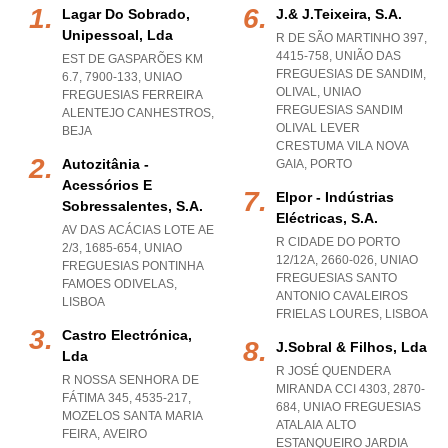
Lagar Do Sobrado,
J.& J.teixeira, S.a.
Unipessoal, Lda
R DE SÃO MARTINHO 397,
4415-758, UNIÃO DAS
EST DE GASPARÕES KM
FREGUESIAS DE SANDIM,
6.7, 7900-133
,
UNIAO
OLIVAL
,
UNIAO
FREGUESIAS FERREIRA
FREGUESIAS SANDIM
ALENTEJO CANHESTROS
,
OLIVAL LEVER
BEJA
CRESTUMA VILA NOVA
Autozitânia -
GAIA
,
PORTO
Acessórios E
Elpor - Indústrias
Sobressalentes, S.a.
Eléctricas, S.a.
AV DAS ACÁCIAS LOTE AE
R CIDADE DO PORTO
2/3, 1685-654
,
UNIAO
12/12A, 2660-026
,
UNIAO
FREGUESIAS PONTINHA
FREGUESIAS SANTO
FAMOES ODIVELAS
,
ANTONIO CAVALEIROS
LISBOA
FRIELAS LOURES
,
LISBOA
Castro Electrónica,
J.sobral & Filhos, Lda
Lda
R JOSÉ QUENDERA
R NOSSA SENHORA DE
MIRANDA CCI 4303, 2870-
FÁTIMA 345, 4535-217
,
684
,
UNIAO FREGUESIAS
MOZELOS SANTA MARIA
ATALAIA ALTO
FEIRA
,
AVEIRO
ESTANQUEIRO JARDIA