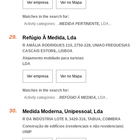
Ver empresa
Ver no Mapa
Matches in the search for:
Activity categories: ...
MEDIDA PERTINENTE,
LDA
...
Refúgio À Medida, Lda
R AMÁLIA RODRIGUES 210, 2750-228
,
UNIAO FREGUESIAS
CASCAIS ESTORIL
,
LISBOA
Alojamento mobilado para turistas
LDA
Ver empresa
Ver no Mapa
Matches in the search for:
Activity categories: ...
REFÚGIO À MEDIDA,
LDA
...
Medida Moderna, Unipessoal, Lda
R DA INDÚSTRIA LOTE 9, 3420-316
,
TABUA
,
COIMBRA
Construção de edifícios (residenciais e não residenciais)
UNIP