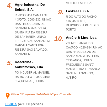
MONTIJO
,
SETUBAL
Agro-Industrial Do
Sobral, S.a.
Laskasas, S.a.
R VASCO DA GAMA LOTE
R DO ALTO DO FACHO
4 3ºDTO., 2000-232, UNIÃO
576, 4585-831
,
DAS FREGUESIAS DE
REBORDOSA PAREDES
,
SANTAREM (MARVILA),
PORTO
SANTA IRIA DA RIBEIRA
DE SANTAREM
,
UNIAO
Araújo & Lino, Lda
FREGUESIAS SANTAREM
ZN INDUSTRIAL DO
MARVILA SANTA IRIA
CAVACO, 4520-284, UNIÃO
RIBEIRA SAO SALVADO
,
DAS FREGUESIAS DE
SANTAREM
SANTA MARIA DA FEIRA,
TRAVANCA
,
UNIAO
Docereina -
FREGUESIAS SANTA
Sobremesas, Lda
MARIA FEIRA TRAVANCA
PQ INDUSTRIAL MANUEL
SANFINS ESPARGO
,
DA MOTA LOTE 35A, 3100-
AVEIRO
354
,
POMBAL
,
LEIRIA
Filtrar "Roupeiros Sob Medida" por Concelho
LISBOA
(470 Empresas)