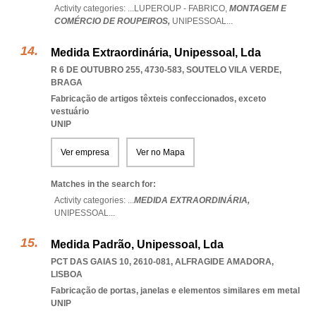
Activity categories: ...
LUPEROUP - FABRICO,
MONTAGEM E
COMÉRCIO DE ROUPEIROS,
UNIPESSOAL
...
Medida Extraordinária, Unipessoal, Lda
R 6 DE OUTUBRO 255, 4730-583
,
SOUTELO VILA VERDE
,
BRAGA
Fabricação de artigos têxteis confeccionados, exceto
vestuário
UNIP
Ver empresa
Ver no Mapa
Matches in the search for:
Activity categories: ...
MEDIDA EXTRAORDINÁRIA,
UNIPESSOAL
...
Medida Padrão, Unipessoal, Lda
PCT DAS GAIAS 10, 2610-081
,
ALFRAGIDE AMADORA
,
LISBOA
Fabricação de portas, janelas e elementos similares em metal
UNIP