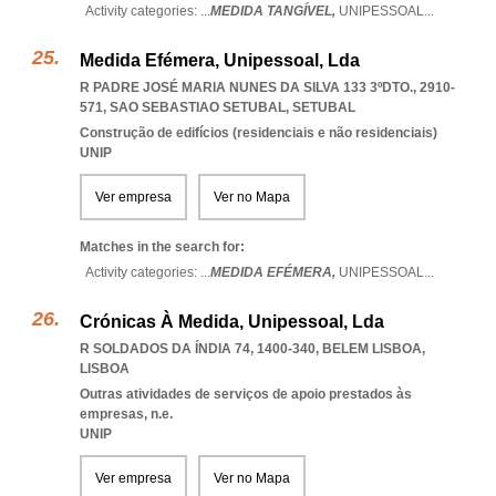
Activity categories: ...
MEDIDA TANGÍVEL,
UNIPESSOAL
...
Medida Efémera, Unipessoal, Lda
R PADRE JOSÉ MARIA NUNES DA SILVA 133 3ºDTO., 2910-
571
,
SAO SEBASTIAO SETUBAL
,
SETUBAL
Construção de edifícios (residenciais e não residenciais)
UNIP
Ver empresa
Ver no Mapa
Matches in the search for:
Activity categories: ...
MEDIDA EFÉMERA,
UNIPESSOAL
...
Crónicas À Medida, Unipessoal, Lda
R SOLDADOS DA ÍNDIA 74, 1400-340
,
BELEM LISBOA
,
LISBOA
Outras atividades de serviços de apoio prestados às
empresas, n.e.
UNIP
Ver empresa
Ver no Mapa