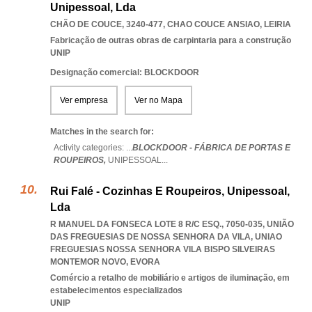
Unipessoal, Lda
CHÃO DE COUCE, 3240-477
,
CHAO COUCE ANSIAO
,
LEIRIA
Fabricação de outras obras de carpintaria para a construção
UNIP
Designação comercial: BLOCKDOOR
Ver empresa
Ver no Mapa
Matches in the search for:
Activity categories: ...
BLOCKDOOR - FÁBRICA DE PORTAS E
ROUPEIROS,
UNIPESSOAL
...
Rui Falé - Cozinhas E Roupeiros, Unipessoal,
Lda
R MANUEL DA FONSECA LOTE 8 R/C ESQ., 7050-035, UNIÃO
DAS FREGUESIAS DE NOSSA SENHORA DA VILA
,
UNIAO
FREGUESIAS NOSSA SENHORA VILA BISPO SILVEIRAS
MONTEMOR NOVO
,
EVORA
Comércio a retalho de mobiliário e artigos de iluminação, em
estabelecimentos especializados
UNIP