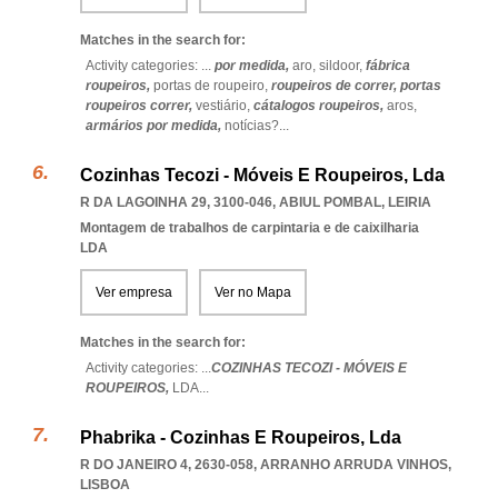
Matches in the search for:
Activity categories: ...
por medida,
aro,
sildoor,
fábrica
roupeiros,
portas de roupeiro,
roupeiros de correr,
portas
roupeiros correr,
vestiário,
cátalogos roupeiros,
aros,
armários por medida,
notícias?
...
Cozinhas Tecozi - Móveis E Roupeiros, Lda
R DA LAGOINHA 29, 3100-046
,
ABIUL POMBAL
,
LEIRIA
Montagem de trabalhos de carpintaria e de caixilharia
LDA
Ver empresa
Ver no Mapa
Matches in the search for:
Activity categories: ...
COZINHAS TECOZI - MÓVEIS E
ROUPEIROS,
LDA
...
Phabrika - Cozinhas E Roupeiros, Lda
R DO JANEIRO 4, 2630-058
,
ARRANHO ARRUDA VINHOS
,
LISBOA