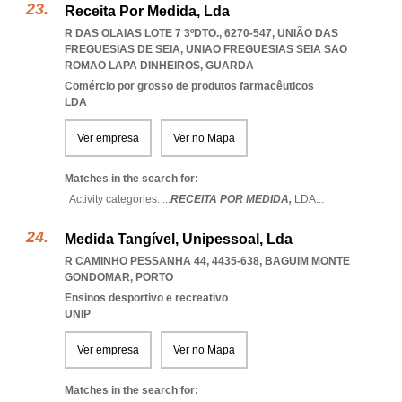
Receita Por Medida, Lda
R DAS OLAIAS LOTE 7 3ºDTO., 6270-547, UNIÃO DAS
FREGUESIAS DE SEIA
,
UNIAO FREGUESIAS SEIA SAO
ROMAO LAPA DINHEIROS
,
GUARDA
Comércio por grosso de produtos farmacêuticos
LDA
Ver empresa
Ver no Mapa
Matches in the search for:
Activity categories: ...
RECEITA POR MEDIDA,
LDA
...
Medida Tangível, Unipessoal, Lda
R CAMINHO PESSANHA 44, 4435-638
,
BAGUIM MONTE
GONDOMAR
,
PORTO
Ensinos desportivo e recreativo
UNIP
Ver empresa
Ver no Mapa
Matches in the search for: