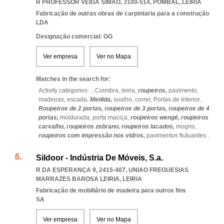
R PROFESSOR VEIGA SIMÃO, 3100-514
,
POMBAL
,
LEIRIA
Fabricação de outras obras de carpintaria para a construção
LDA
Designação comercial: GG
Ver empresa
Ver no Mapa
Matches in the search for:
Activity categories: ...
Coimbra,
leiria,
roupeiros,
pavimento,
madeiras,
escada,
Medida,
soalho,
correr,
Portas de Interior,
Roupeiros de 2 portas,
roupeiros de 3 portas,
roupeiros de 4
portas,
moldurada,
porta maciça,
roupeiros wengé,
roupeiros
carvalho,
roupeiros zebrano,
roupeiros lacados,
mogno,
roupeiros com impressão nos vidros,
pavimentos flutuantes
...
Sildoor - Indústria De Móveis, S.a.
R DA ESPERANÇA 9, 2415-407
,
UNIAO FREGUESIAS
MARRAZES BAROSA LEIRIA
,
LEIRIA
Fabricação de mobiliário de madeira para outros fins
SA
Ver empresa
Ver no Mapa