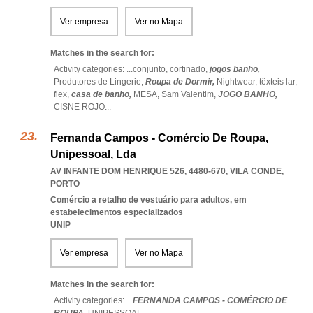
Ver empresa
Ver no Mapa
Matches in the search for:
Activity categories: ...
conjunto,
cortinado,
jogos banho,
Produtores de Lingerie,
Roupa de Dormir,
Nightwear,
têxteis lar,
flex,
casa de banho,
MESA,
Sam Valentim,
JOGO BANHO,
CISNE ROJO
...
Fernanda Campos - Comércio De Roupa,
Unipessoal, Lda
AV INFANTE DOM HENRIQUE 526, 4480-670
,
VILA CONDE
,
PORTO
Comércio a retalho de vestuário para adultos, em
estabelecimentos especializados
UNIP
Ver empresa
Ver no Mapa
Matches in the search for:
Activity categories: ...
FERNANDA CAMPOS - COMÉRCIO DE