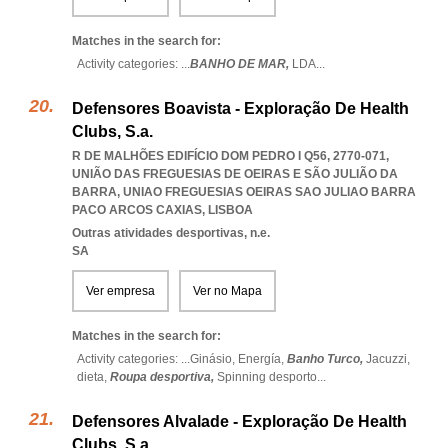
Matches in the search for:
Activity categories: ...
BANHO DE MAR,
LDA
...
Defensores Boavista - Exploração De Health
Clubs, S.a.
R DE MALHÕES EDIFÍCIO DOM PEDRO I Q56, 2770-071,
UNIÃO DAS FREGUESIAS DE OEIRAS E SÃO JULIÃO DA
BARRA
,
UNIAO FREGUESIAS OEIRAS SAO JULIAO BARRA
PACO ARCOS CAXIAS
,
LISBOA
Outras atividades desportivas, n.e.
SA
Ver empresa
Ver no Mapa
Matches in the search for:
Activity categories: ...
Ginásio,
Energía,
Banho Turco,
Jacuzzi,
dieta,
Roupa desportiva,
Spinning desporto
...
Defensores Alvalade - Exploração De Health
Clubs, S.a.