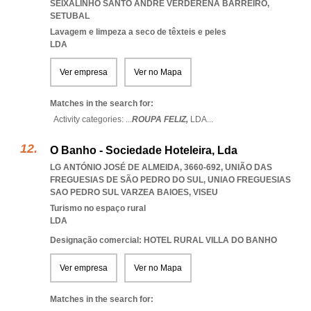
SEIXALINHO SANTO ANDRE VERDERENA BARREIRO
,
SETUBAL
Lavagem e limpeza a seco de têxteis e peles
LDA
Ver empresa
Ver no Mapa
Matches in the search for:
Activity categories: ...
ROUPA FELIZ,
LDA
...
O Banho - Sociedade Hoteleira, Lda
LG ANTÓNIO JOSÉ DE ALMEIDA, 3660-692, UNIÃO DAS
FREGUESIAS DE SÃO PEDRO DO SUL
,
UNIAO FREGUESIAS
SAO PEDRO SUL VARZEA BAIOES
,
VISEU
Turismo no espaço rural
LDA
Designação comercial: HOTEL RURAL VILLA DO BANHO
Ver empresa
Ver no Mapa
Matches in the search for: