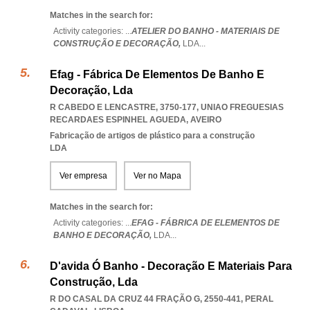
Matches in the search for:
Activity categories: ...
ATELIER DO BANHO - MATERIAIS DE
CONSTRUÇÃO E DECORAÇÃO,
LDA
...
Efag - Fábrica De Elementos De Banho E
Decoração, Lda
R CABEDO E LENCASTRE, 3750-177
,
UNIAO FREGUESIAS
RECARDAES ESPINHEL AGUEDA
,
AVEIRO
Fabricação de artigos de plástico para a construção
LDA
Ver empresa
Ver no Mapa
Matches in the search for:
Activity categories: ...
EFAG - FÁBRICA DE ELEMENTOS DE
BANHO E DECORAÇÃO,
LDA
...
D'avida Ó Banho - Decoração E Materiais Para
Construção, Lda
R DO CASAL DA CRUZ 44 FRAÇÃO G, 2550-441
,
PERAL