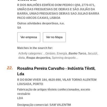
R DOS MALHÕES EDIFÍCIO DOM PEDRO I Q56, 2770-071,
UNIÃO DAS FREGUESIAS DE OEIRAS E SÃO JULIÃO DA
BARRA
,
UNIAO FREGUESIAS OEIRAS SAO JULIAO BARRA
PACO ARCOS CAXIAS
,
LISBOA
Outras atividades desportivas, n.e.
SA
Ver empresa
Ver no Mapa
Matches in the search for:
Activity categories: ...
Ginásio,
Energía,
Banho Turco,
Jacuzzi,
dieta,
Roupa desportiva,
Spinning desporto
...
Rosalina Pereira Carvalho - Indústria Têxtil,
Lda
R DO BOM VIVER 184, 4620-890
,
VILAR TORNO ALENTEM
LOUSADA
,
PORTO
Fabricação de artigos têxteis confeccionados, exceto
vestuário
LDA
Designação comercial: SAM VALENTIM