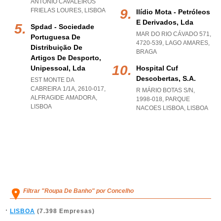
ANTONIO CAVALEIROS
FRIELAS LOURES
,
LISBOA
Ilídio Mota - Petróleos
E Derivados, Lda
Spdad - Sociedade
MAR DO RIO CÁVADO 571,
Portuguesa De
4720-539
,
LAGO AMARES
,
Distribuição De
BRAGA
Artigos De Desporto,
Unipessoal, Lda
Hospital Cuf
Descobertas, S.a.
EST MONTE DA
CABREIRA 1/1A, 2610-017
,
R MÁRIO BOTAS S/N,
ALFRAGIDE AMADORA
,
1998-018
,
PARQUE
LISBOA
NACOES LISBOA
,
LISBOA
Filtrar "Roupa De Banho" por Concelho
LISBOA
(7.398 Empresas)