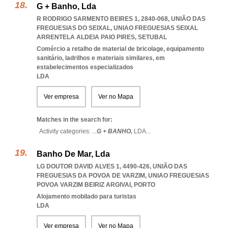
G + Banho, Lda
R RODRIGO SARMENTO BEIRES 1, 2840-068, UNIÃO DAS
FREGUESIAS DO SEIXAL
,
UNIAO FREGUESIAS SEIXAL
ARRENTELA ALDEIA PAIO PIRES
,
SETUBAL
Comércio a retalho de material de bricolage, equipamento
sanitário, ladrilhos e materiais similares, em
estabelecimentos especializados
LDA
Ver empresa
Ver no Mapa
Matches in the search for:
Activity categories: ...
G + BANHO,
LDA
...
Banho De Mar, Lda
LG DOUTOR DAVID ALVES 1, 4490-426, UNIÃO DAS
FREGUESIAS DA POVOA DE VARZIM
,
UNIAO FREGUESIAS
POVOA VARZIM BEIRIZ ARGIVAI
,
PORTO
Alojamento mobilado para turistas
LDA
Ver empresa
Ver no Mapa