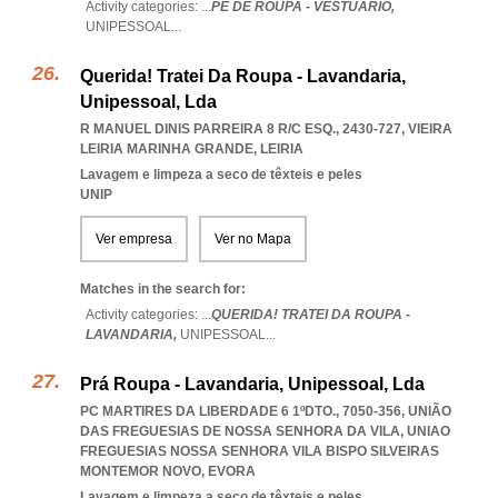
Activity categories: ...
PÉ DE ROUPA - VESTUÁRIO,
UNIPESSOAL
...
Querida! Tratei Da Roupa - Lavandaria,
Unipessoal, Lda
R MANUEL DINIS PARREIRA 8 R/C ESQ., 2430-727
,
VIEIRA
LEIRIA MARINHA GRANDE
,
LEIRIA
Lavagem e limpeza a seco de têxteis e peles
UNIP
Ver empresa
Ver no Mapa
Matches in the search for:
Activity categories: ...
QUERIDA! TRATEI DA ROUPA -
LAVANDARIA,
UNIPESSOAL
...
Prá Roupa - Lavandaria, Unipessoal, Lda
PC MARTIRES DA LIBERDADE 6 1ºDTO., 7050-356, UNIÃO
DAS FREGUESIAS DE NOSSA SENHORA DA VILA
,
UNIAO
FREGUESIAS NOSSA SENHORA VILA BISPO SILVEIRAS
MONTEMOR NOVO
,
EVORA
Lavagem e limpeza a seco de têxteis e peles