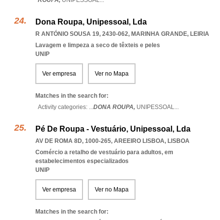
ROUPA,
UNIPESSOAL
...
Dona Roupa, Unipessoal, Lda
R ANTÓNIO SOUSA 19, 2430-062
,
MARINHA GRANDE
,
LEIRIA
Lavagem e limpeza a seco de têxteis e peles
UNIP
Ver empresa
Ver no Mapa
Matches in the search for:
Activity categories: ...
DONA ROUPA,
UNIPESSOAL
...
Pé De Roupa - Vestuário, Unipessoal, Lda
AV DE ROMA 8D, 1000-265
,
AREEIRO LISBOA
,
LISBOA
Comércio a retalho de vestuário para adultos, em
estabelecimentos especializados
UNIP
Ver empresa
Ver no Mapa
Matches in the search for: