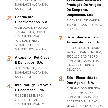
MARRUJO, 2380-220
,
Produção De Artigos
BUGALHOS ALCANENA
,
SANTAREM
De Desporto,
Unipessoal, Lda
Continente
R CENTRAL DE MANDIM,
Hipermercados, S.a.
4475-023
,
CASTELO MAIA
,
R DE JOÃO MENDONÇA
PORTO
529, 4460-334
,
UNIAO
FREGUESIAS SAO
Sata Internacional -
MAMEDE INFESTA
Azores Airlines, S.a.
SENHORA HORA
R DOUTOR JOSÉ BRUNO
MATOSINHOS
,
PORTO
TAVARES CARREIRO 6 9º,
9500-119
,
SAO PEDRO
Alcapetro - Petróleos
PONTA DELGADA
,
ILHA
E Derivados, S.a.
SAO MIGUEL PONTA
R DO MARUJO, 2380-220
,
DELGADA
BUGALHOS ALCANENA
,
SANTAREM
Eda - Electricidade
Dos Açores, S.a.
Ikea Portugal - Móveis
R FRANCISCO PEREIRA
E Decoração, Lda
ATAÍDE 1, 9500-052
,
R 28 DE SETEMBRO,
PONTA DELGADA SAO
2660-001
,
UNIAO
SEBASTIAO
,
ILHA SAO
FREGUESIAS SANTO
MIGUEL PONTA DELGADA