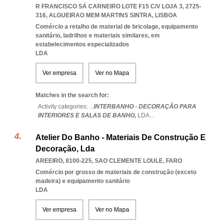
R FRANCISCO SÁ CARNEIRO LOTE F15 C/V LOJA 3, 2725-
316
,
ALGUEIRAO MEM MARTINS SINTRA
,
LISBOA
Comércio a retalho de material de bricolage, equipamento
sanitário, ladrilhos e materiais similares, em
estabelecimentos especializados
LDA
Ver empresa
Ver no Mapa
Matches in the search for:
Activity categories: ...
INTERBANHO - DECORAÇÃO PARA
INTERIORES E SALAS DE BANHO,
LDA
...
Atelier Do Banho - Materiais De Construção E
Decoração, Lda
AREEIRO, 8100-225
,
SAO CLEMENTE LOULE
,
FARO
Comércio por grosso de materiais de construção (exceto
madeira) e equipamento sanitário
LDA
Ver empresa
Ver no Mapa