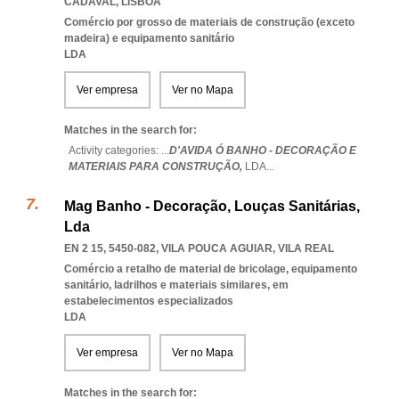
CADAVAL
,
LISBOA
Comércio por grosso de materiais de construção (exceto
madeira) e equipamento sanitário
LDA
Ver empresa
Ver no Mapa
Matches in the search for:
Activity categories: ...
D'AVIDA Ó BANHO - DECORAÇÃO E
MATERIAIS PARA CONSTRUÇÃO,
LDA
...
Mag Banho - Decoração, Louças Sanitárias,
Lda
EN 2 15, 5450-082
,
VILA POUCA AGUIAR
,
VILA REAL
Comércio a retalho de material de bricolage, equipamento
sanitário, ladrilhos e materiais similares, em
estabelecimentos especializados
LDA
Ver empresa
Ver no Mapa
Matches in the search for: