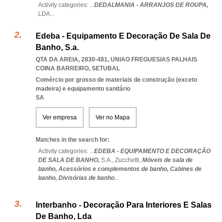
Activity categories: ...
DEDALMANIA - ARRANJOS DE ROUPA,
LDA
...
Edeba - Equipamento E Decoração De Sala De
Banho, S.a.
QTA DA AREIA, 2830-481
,
UNIAO FREGUESIAS PALHAIS
COINA BARREIRO
,
SETUBAL
Comércio por grosso de materiais de construção (exceto
madeira) e equipamento sanitário
SA
Ver empresa
Ver no Mapa
Matches in the search for:
Activity categories: ...
EDEBA - EQUIPAMENTO E DECORAÇÃO
DE SALA DE BANHO,
S.A.,
Zucchetti,
Móveis de sala de
banho,
Acessórios e complementos de banho,
Cabines de
banho,
Divisórias de banho
...
Interbanho - Decoração Para Interiores E Salas
De Banho, Lda