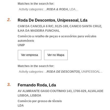
Matches in the search for:
Activity categories: ...
RODA & RODA,
LDA
...
Roda De Descontos, Unipessoal, Lda
CAM DA CANCELA 6 R/C, 9125-169
,
CANICO SANTA CRUZ
,
ILHA DA MADEIRA FUNCHAL
Comércio a retalho de peças e acessórios para veículos
automóveis
UNIP
Ver empresa
Ver no Mapa
Matches in the search for:
Activity categories: ...
RODA DE DESCONTOS,
UNIPESSOAL
...
Fernando Roda, Lda
AV ALMIRANTE GAGO COUTINHO 143, 1700-029
,
ALVALADE
LISBOA
,
LISBOA
Comércio por grosso de têxteis
LDA