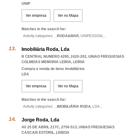
UNIP
Ver empresa
Ver no Mapa
Matches in the search for:
Activity categories: ...
RODA&MAR,
UNIPESSOAL
...
Imobiliária Roda, Lda
R CENTRAL NUMERO 4295, 2420-202
,
UNIAO FREGUESIAS
COLMEIAS MEMORIA LEIRIA
,
LEIRIA
Compra e venda de bens imobiliários
LDA
Ver empresa
Ver no Mapa
Matches in the search for:
Activity categories: ...
IMOBILIÁRIA RODA,
LDA
...
Jorge Roda, Lda
AV 25 DE ABRIL 217C, 2750-513
,
UNIAO FREGUESIAS
CASCAIS ESTORIL
,
LISBOA