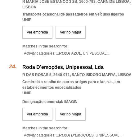
R MARIA JOSÉ ESTANCO 3 2B, 1600-793
,
CARNIDE LISBOA
,
LISBOA
Transporte ocasional de passageiros em veículos ligeiros
UNIP
Ver empresa
Ver no Mapa
Matches in the search for:
Activity categories: ...
RODA AZUL,
UNIPESSOAL
...
Roda D'emoções, Unipessoal, Lda
R DAS ROSAS 5, 2640-071
,
SANTO ISIDORO MAFRA
,
LISBOA
Comércio a retalho de outros artigos para o lar, n.e., em
estabelecimentos especializados
UNIP
Designação comercial: IMAGIN
Ver empresa
Ver no Mapa
Matches in the search for:
Activity categories: ...
RODA D'EMOÇÕES,
UNIPESSOAL
...