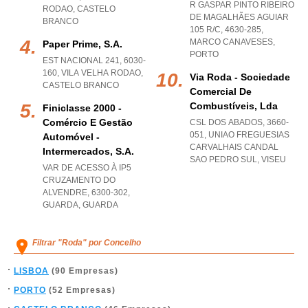
R GASPAR PINTO RIBEIRO
RODAO
,
CASTELO
DE MAGALHÃES AGUIAR
BRANCO
105 R/C, 4630-285
,
MARCO CANAVESES
,
Paper Prime, S.a.
PORTO
EST NACIONAL 241, 6030-
160
,
VILA VELHA RODAO
,
Via Roda - Sociedade
CASTELO BRANCO
Comercial De
Combustíveis, Lda
Finiclasse 2000 -
Comércio E Gestão
CSL DOS ABADOS, 3660-
051
,
UNIAO FREGUESIAS
Automóvel -
CARVALHAIS CANDAL
Intermercados, S.a.
SAO PEDRO SUL
,
VISEU
VAR DE ACESSO À IP5
CRUZAMENTO DO
ALVENDRE, 6300-302
,
GUARDA
,
GUARDA
Filtrar "Roda" por Concelho
LISBOA
(90 Empresas)
PORTO
(52 Empresas)