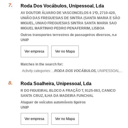
Roda Dos Vocábulos, Unipessoal, Lda
AV DOUTOR ÁLVARO DE VASCONCELOS 6 1ºD, 2710-420,
UNIÃO DAS FREGUESIAS DE SINTRA (SANTA MARIA E SÃO
MIGUEL
,
UNIAO FREGUESIAS SINTRA SANTA MARIA SAO
MIGUEL MARTINHO PEDRO PENAFERRIM
,
LISBOA
Outros transportes terrestres de passageiros diversos, n.e
UNIP
Ver empresa
Ver no Mapa
Matches in the search for:
Activity categories: ...
RODA DOS VOCÁBULOS,
UNIPESSOAL
...
Roda Soalheira, Unipessoal, Lda
R DO FIGUEIRAL BLOCO A FRAÇÃO T, 9125-063
,
CANICO
SANTA CRUZ
,
ILHA DA MADEIRA FUNCHAL
Aluguer de veículos automóveis ligeiros
UNIP
Ver empresa
Ver no Mapa