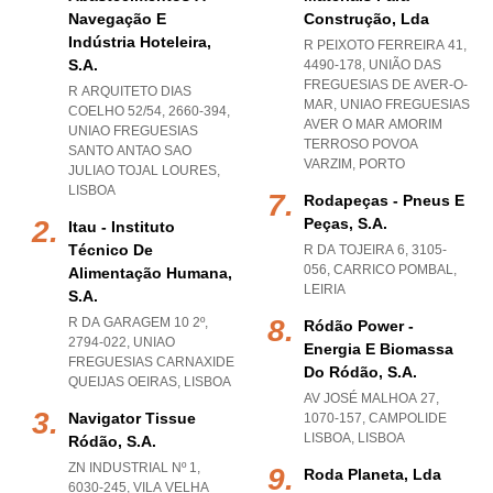
Navegação E
Construção, Lda
Indústria Hoteleira,
R PEIXOTO FERREIRA 41,
S.a.
4490-178, UNIÃO DAS
FREGUESIAS DE AVER-O-
R ARQUITETO DIAS
MAR
,
UNIAO FREGUESIAS
COELHO 52/54, 2660-394
,
AVER O MAR AMORIM
UNIAO FREGUESIAS
TERROSO POVOA
SANTO ANTAO SAO
VARZIM
,
PORTO
JULIAO TOJAL LOURES
,
LISBOA
Rodapeças - Pneus E
Peças, S.a.
Itau - Instituto
Técnico De
R DA TOJEIRA 6, 3105-
056
,
CARRICO POMBAL
,
Alimentação Humana,
LEIRIA
S.a.
R DA GARAGEM 10 2º,
Ródão Power -
2794-022
,
UNIAO
Energia E Biomassa
FREGUESIAS CARNAXIDE
Do Ródão, S.a.
QUEIJAS OEIRAS
,
LISBOA
AV JOSÉ MALHOA 27,
Navigator Tissue
1070-157
,
CAMPOLIDE
LISBOA
,
LISBOA
Ródão, S.a.
ZN INDUSTRIAL Nº 1,
Roda Planeta, Lda
6030-245
,
VILA VELHA