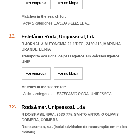
Ver empresa
Ver no Mapa
Matches in the search for:
Activity categories: ...
RODA FELIZ,
LDA
...
Estefânio Roda, Unipessoal, Lda
R JORNAL A AUTONOMIA 21 1ºDTO., 2430-113
,
MARINHA
GRANDE
,
LEIRIA
Transporte ocasional de passageiros em veículos ligeiros
UNIP
Ver empresa
Ver no Mapa
Matches in the search for:
Activity categories: ...
ESTEFÂNIO RODA,
UNIPESSOAL
...
Roda&mar, Unipessoal, Lda
R DO BRASIL 496A, 3030-775
,
SANTO ANTONIO OLIVAIS
COIMBRA
,
COIMBRA
Restaurantes, n.e. (inclui atividades de restauração em meios
móveis)