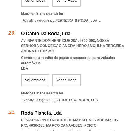
Ver empresa
Ver no Mapa
Matches in the search for:
Activity categories: ...
FERREIRA & RODA,
LDA
...
O Canto Da Roda, Lda
AV INFANTE DOM HENRIQUE 20A, 9700-098
,
NOSSA
SENHORA CONCEICAO ANGRA HEROISMO
,
ILHA TERCEIRA
ANGRA HEROISMO
Comércio a retalho de peças e acessórios para veículos
automóveis
LDA
Ver empresa
Ver no Mapa
Matches in the search for:
Activity categories: ...
O CANTO DA RODA,
LDA
...
Roda Planeta, Lda
R GASPAR PINTO RIBEIRO DE MAGALHÃES AGUIAR 105
R/C, 4630-285
,
MARCO CANAVESES
,
PORTO