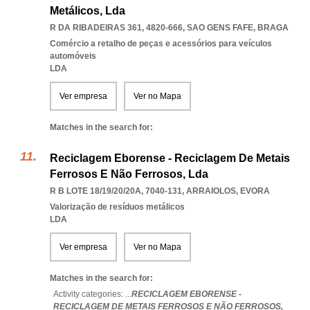
Metálicos, Lda
R DA RIBADEIRAS 361, 4820-666
,
SAO GENS FAFE
,
BRAGA
Comércio a retalho de peças e acessórios para veículos
automóveis
LDA
Ver empresa
Ver no Mapa
Matches in the search for:
Reciclagem Eborense - Reciclagem De Metais
Ferrosos E Não Ferrosos, Lda
R B LOTE 18/19/20/20A, 7040-131
,
ARRAIOLOS
,
EVORA
Valorização de resíduos metálicos
LDA
Ver empresa
Ver no Mapa
Matches in the search for:
Activity categories: ...
RECICLAGEM EBORENSE -
RECICLAGEM DE METAIS FERROSOS E NÃO FERROSOS,