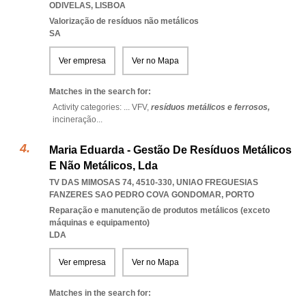
ODIVELAS
,
LISBOA
Valorização de resíduos não metálicos
SA
Ver empresa
Ver no Mapa
Matches in the search for:
Activity categories: ...
VFV,
resíduos metálicos e ferrosos,
incineração
...
Maria Eduarda - Gestão De Resíduos Metálicos
E Não Metálicos, Lda
TV DAS MIMOSAS 74, 4510-330
,
UNIAO FREGUESIAS
FANZERES SAO PEDRO COVA GONDOMAR
,
PORTO
Reparação e manutenção de produtos metálicos (exceto
máquinas e equipamento)
LDA
Ver empresa
Ver no Mapa
Matches in the search for: