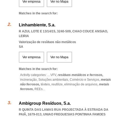
Ver empresa
Ver no Mapa
Matches in the search for:
Linhambiente, S.a.
R AZUL LOTE E 13/14/15, 3240-509
,
CHAO COUCE ANSIAO
,
LEIRIA
Valorização de resíduos não metálicos
SA
Ver empresa
Ver no Mapa
Matches in the search for:
Activity categories: ...
VFV,
resíduos metálicos e ferrosos,
incineração,
Soluções ambientais,
Comércio e Serviços,
metais
não ferrosos,
téxteis,
reutilize,
eliminação de arquivos,
metais
ferrosos,
REEs
...
Ambigroup Resíduos, S.a.
R QUINTA DAS LAMAS RUA PROJECTADA À ESTRADA DA
PAIÃ, 1679-013
,
UNIAO FREGUESIAS PONTINHA FAMOES