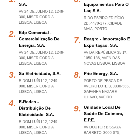
S.a.
Equipamentos Para O
Lar, S.a.
AV 24 DE JULHO 12, 1249-
300
,
MISERICORDIA
R DO ESPIDO EDIFÍCIO
LISBOA
,
LISBOA
2D, 4470-177
,
CIDADE
MAIA
,
PORTO
Edp Comercial -
Comercialização De
Reagro - Importação E
Energia, S.a.
Exportação, S.a.
AV 24 DE JULHO 12, 1249-
AV DA REPÚBLICA 35 1º,
300
,
MISERICORDIA
1050-186
,
AVENIDAS
LISBOA
,
LISBOA
NOVAS LISBOA
,
LISBOA
Su Eletricidade, S.a.
Prio Energy, S.a.
R DOM LUÍS I 12, 1249-
PORTO DE PESCA DE
008
,
MISERICORDIA
AVEIRO LOTE B, 3830-565
,
LISBOA
,
LISBOA
GAFANHA NAZARE
ILHAVO
,
AVEIRO
E-Redes -
Unidade Local De
Distribuição De
Saúde De Coimbra,
Eletricidade, S.a.
E.p.e.
R DOM LUÍS I 12, 1249-
008
,
MISERICORDIA
AV DOUTOR BISSAYA
LISBOA
,
LISBOA
BARRETO, 3000-075
,