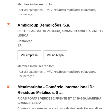
Matches in the search for:
Activity categories: ...
VFV,
resíduos metálicos e ferrosos,
incineração
...
Ambigroup Demolições, S.a.
R DO ESPARGAL 38, 2630-048
,
ARRANHO ARRUDA VINHOS
,
LISBOA
Demolição
SA
Ver empresa
Ver no Mapa
Matches in the search for:
Activity categories: ...
VFV,
resíduos metálicos e ferrosos,
incineração
...
Metalmarinha - Comércio Internacional De
Resíduos Metálicos, S.a.
R DAS PORTAS VERDES 2 FRENTE BT, 2430-309
,
MARINHA
GRANDE
,
LEIRIA
Comércio por grosso de sucatas e de desperdícios metálicos