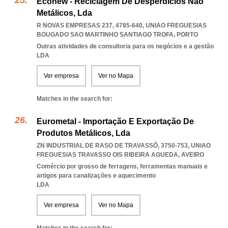
Econew - Reciclagem De Desperdícios Não
Metálicos, Lda
R NOVAS EMPRESAS 237, 4785-640
,
UNIAO FREGUESIAS
BOUGADO SAO MARTINHO SANTIAGO TROFA
,
PORTO
Outras atividades de consultoria para os negócios e a gestão
LDA
Ver empresa
Ver no Mapa
Matches in the search for:
Eurometal - Importação E Exportação De
Produtos Metálicos, Lda
ZN INDUSTRIAL DE RASO DE TRAVASSÔ, 3750-753
,
UNIAO
FREGUESIAS TRAVASSO OIS RIBEIRA AGUEDA
,
AVEIRO
Comércio por grosso de ferragens, ferramentas manuais e
artigos para canalizações e aquecimento
LDA
Ver empresa
Ver no Mapa