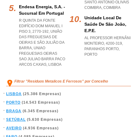
SANTO ANTONIO OLIVAIS
Endesa Energia, S.a. -
COIMBRA
,
COIMBRA
Sucursal Em Portugal
Unidade Local De
R QUINTA DA FONTE
Saúde De São João,
EDIFÍCIO DOM MANUEL I
E.p.e.
PISO 3, 2770-192, UNIÃO
DAS FREGUESIAS DE
AL PROFESSOR HERNÂNI
OEIRAS E SÃO JULIÃO DA
MONTEIRO, 4200-319
,
BARRA
,
UNIAO
PARANHOS PORTO
,
FREGUESIAS OEIRAS
PORTO
SAO JULIAO BARRA PACO
ARCOS CAXIAS
,
LISBOA
Filtrar "Residuos Metalicos E Ferrosos" por Concelho
LISBOA
(25.386 Empresas)
PORTO
(14.543 Empresas)
BRAGA
(6.345 Empresas)
SETÚBAL
(5.630 Empresas)
AVEIRO
(4.936 Empresas)
FARO
(4.085 Empresas)