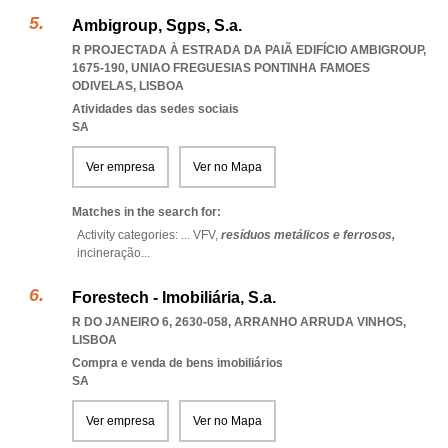
Ambigroup, Sgps, S.a.
R PROJECTADA À ESTRADA DA PAIÃ EDIFÍCIO AMBIGROUP,
1675-190
,
UNIAO FREGUESIAS PONTINHA FAMOES
ODIVELAS
,
LISBOA
Atividades das sedes sociais
SA
Ver empresa
Ver no Mapa
Matches in the search for:
Activity categories: ...
VFV,
resíduos metálicos e ferrosos,
incineração
...
Forestech - Imobiliária, S.a.
R DO JANEIRO 6, 2630-058
,
ARRANHO ARRUDA VINHOS
,
LISBOA
Compra e venda de bens imobiliários
SA
Ver empresa
Ver no Mapa