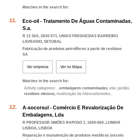
Matches in the search for:
Eco-oil - Tratamento De Águas Contaminadas,
S.a.
R 13 30A, 2830-571
,
UNIAO FREGUESIAS BARREIRO
LAVRADIO
,
SETUBAL
Fabricação de produtos petrolíferos a partir de resíduos
SA
Ver empresa
Ver no Mapa
Matches in the search for:
Activity categories: ...
embalagens contaminadas,
etar,
gestão,
residuos oleosos,
reutilização de hidrocarbonetos
...
A-socorsul - Comércio E Revalorização De
Embalagens, Lda
R PROFESSOR SIMÕES RAPOSO 1, 1600-660
,
LUMIAR
LISBOA
,
LISBOA
Reparação e manutenção de produtos metálicos (exceto