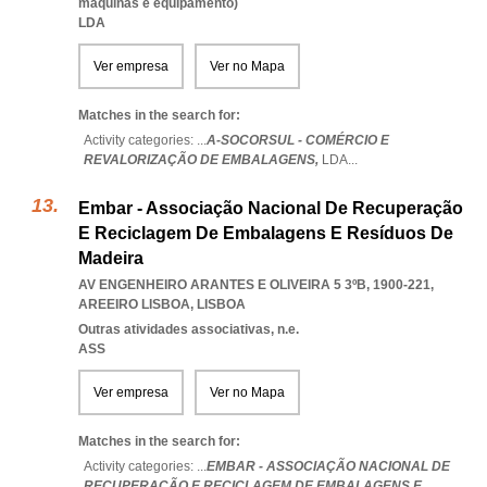
máquinas e equipamento)
LDA
Ver empresa
Ver no Mapa
Matches in the search for:
Activity categories: ...
A-SOCORSUL - COMÉRCIO E
REVALORIZAÇÃO DE EMBALAGENS,
LDA
...
Embar - Associação Nacional De Recuperação
E Reciclagem De Embalagens E Resíduos De
Madeira
AV ENGENHEIRO ARANTES E OLIVEIRA 5 3ºB, 1900-221
,
AREEIRO LISBOA
,
LISBOA
Outras atividades associativas, n.e.
ASS
Ver empresa
Ver no Mapa
Matches in the search for:
Activity categories: ...
EMBAR - ASSOCIAÇÃO NACIONAL DE
RECUPERAÇÃO E RECICLAGEM DE EMBALAGENS E