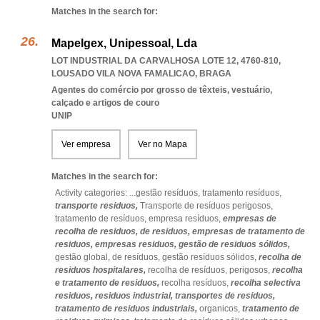
Matches in the search for:
Mapelgex, Unipessoal, Lda
LOT INDUSTRIAL DA CARVALHOSA LOTE 12, 4760-810
,
LOUSADO VILA NOVA FAMALICAO
,
BRAGA
Agentes do comércio por grosso de têxteis, vestuário,
calçado e artigos de couro
UNIP
Ver empresa
Ver no Mapa
Matches in the search for:
Activity categories: ...
gestão resíduos,
tratamento resíduos,
transporte residuos,
Transporte de resíduos perigosos,
tratamento de resíduos,
empresa resíduos,
empresas de
recolha de residuos,
de residuos,
empresas de tratamento de
residuos,
empresas residuos,
gestão de residuos sólidos,
gestão global,
de resíduos,
gestão resíduos sólidos,
recolha de
residuos hospitalares,
recolha de resíduos,
perigosos,
recolha
e tratamento de residuos,
recolha resíduos,
recolha selectiva
residuos,
residuos industrial,
transportes de residuos,
tratamento de residuos industriais,
organicos,
tratamento de