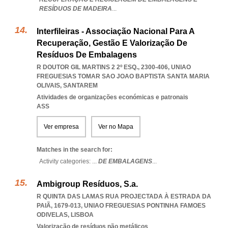
RESÍDUOS DE MADEIRA
...
Interfileiras - Associação Nacional Para A
Recuperação, Gestão E Valorização De
Resíduos De Embalagens
R DOUTOR GIL MARTINS 2 2º ESQ., 2300-406
,
UNIAO
FREGUESIAS TOMAR SAO JOAO BAPTISTA SANTA MARIA
OLIVAIS
,
SANTAREM
Atividades de organizações económicas e patronais
ASS
Ver empresa
Ver no Mapa
Matches in the search for:
Activity categories: ...
DE EMBALAGENS
...
Ambigroup Resíduos, S.a.
R QUINTA DAS LAMAS RUA PROJECTADA À ESTRADA DA
PAIÃ, 1679-013
,
UNIAO FREGUESIAS PONTINHA FAMOES
ODIVELAS
,
LISBOA
Valorização de resíduos não metálicos