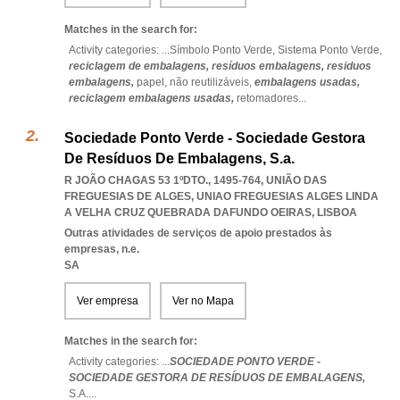
Matches in the search for:
Activity categories: ...
Símbolo Ponto Verde,
Sistema Ponto Verde,
reciclagem de embalagens,
resíduos embalagens,
residuos
embalagens,
papel,
não reutilizáveis,
embalagens usadas,
reciclagem embalagens usadas,
retomadores
...
Sociedade Ponto Verde - Sociedade Gestora
De Resíduos De Embalagens, S.a.
R JOÃO CHAGAS 53 1ºDTO., 1495-764, UNIÃO DAS
FREGUESIAS DE ALGES
,
UNIAO FREGUESIAS ALGES LINDA
A VELHA CRUZ QUEBRADA DAFUNDO OEIRAS
,
LISBOA
Outras atividades de serviços de apoio prestados às
empresas, n.e.
SA
Ver empresa
Ver no Mapa
Matches in the search for:
Activity categories: ...
SOCIEDADE PONTO VERDE -
SOCIEDADE GESTORA DE RESÍDUOS DE EMBALAGENS,
S.A.
...