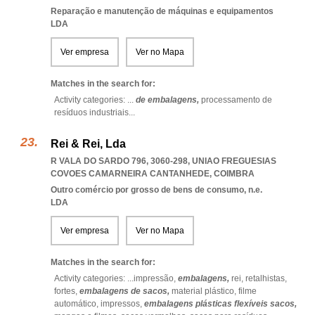
Reparação e manutenção de máquinas e equipamentos
LDA
Ver empresa
Ver no Mapa
Matches in the search for:
Activity categories: ...
de embalagens,
processamento de
resíduos industriais
...
Rei & Rei, Lda
R VALA DO SARDO 796, 3060-298
,
UNIAO FREGUESIAS
COVOES CAMARNEIRA CANTANHEDE
,
COIMBRA
Outro comércio por grosso de bens de consumo, n.e.
LDA
Ver empresa
Ver no Mapa
Matches in the search for:
Activity categories: ...
impressão,
embalagens,
rei,
retalhistas,
fortes,
embalagens de sacos,
material plástico,
filme
automático,
impressos,
embalagens plásticas flexíveis sacos,