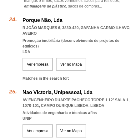
mangas e filmes,
sacos vermelhos,
sacos para resíduos,
embalagens de plástico,
sacos de compras
...
Porque Não, Lda
R JOÃO MARQUES 6, 3830-420
,
GAFANHA CARMO ILHAVO
,
AVEIRO
Promoção imobiliária (desenvolvimento de projetos de
edifícios)
LDA
Ver empresa
Ver no Mapa
Matches in the search for:
Nao Victoria, Unipessoal, Lda
AV ENGENHEIRO DUARTE PACHECO TORRE 1 12º SALA 1,
1070-101
,
CAMPO OURIQUE LISBOA
,
LISBOA
Atividades de engenharia e técnicas afins
UNIP
Ver empresa
Ver no Mapa