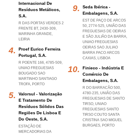
Internacional De
Seda Ibérica -
Resíduos Metálicos,
Embalagens, S.a.
S.a.
EST DE PAÇO DE ARCOS
R DAS PORTAS VERDES 2
50, 2774-525, UNIÃO DAS
FRENTE BT, 2430-309
,
FREGUESIAS DE OEIRAS
MARINHA GRANDE
,
E SÃO JULIÃO DA BARRA
,
LEIRIA
UNIAO FREGUESIAS
OEIRAS SAO JULIAO
Proef Eurico Ferreira
BARRA PACO ARCOS
Portugal, S.a.
CAXIAS
,
LISBOA
R POENTE 166, 4785-509
,
Finieco - Indústria E
UNIAO FREGUESIAS
BOUGADO SAO
Comércio De
MARTINHO SANTIAGO
Embalagens, S.a.
TROFA
,
PORTO
R DO BARRACÃO 500,
4780-235, UNIÃO DAS
Valorsul - Valorização
FREGUESIAS DE SANTO
E Tratamento De
TIRSO
,
UNIAO
Resíduos Sólidos Das
FREGUESIAS SANTO
Regiões De Lisboa E
TIRSO COUTO SANTA
Do Oeste, S.a.
CRISTINA SAO MIGUEL
BURGAES
,
PORTO
ESTAÇÃO DE
MERCADORIAS DA