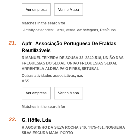
Ver empresa
Ver no Mapa
Matches in the search for:
Activity categories: ...
azul,
verde,
embalagens,
Resíduos
...
Apfr - Associação Portuguesa De Fraldas
Reutilizáveis
R MANUEL TEIXEIRA DE SOUSA 33, 2840-518, UNIÃO DAS
FREGUESIAS DO SEIXAL
,
UNIAO FREGUESIAS SEIXAL
ARRENTELA ALDEIA PAIO PIRES
,
SETUBAL
Outras atividades associativas, n.e.
ASS
Ver empresa
Ver no Mapa
Matches in the search for:
G. Höfle, Lda
R AGOSTINHO DA SILVA ROCHA 846, 4475-451
,
NOGUEIRA
SILVA ESCURA MAIA
,
PORTO