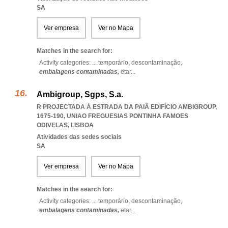
SA
Ver empresa
Ver no Mapa
Matches in the search for:
Activity categories: ...
temporário,
descontaminação,
embalagens contaminadas,
etar
...
Ambigroup, Sgps, S.a.
R PROJECTADA À ESTRADA DA PAIÃ EDIFÍCIO AMBIGROUP,
1675-190
,
UNIAO FREGUESIAS PONTINHA FAMOES
ODIVELAS
,
LISBOA
Atividades das sedes sociais
SA
Ver empresa
Ver no Mapa
Matches in the search for:
Activity categories: ...
temporário,
descontaminação,
embalagens contaminadas,
etar
...