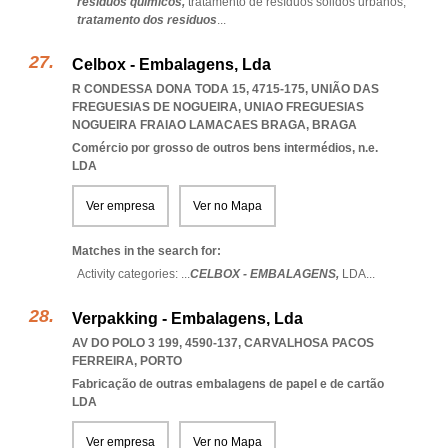
residuos quimicos,
tratamento de resíduos sólidos urbanos,
tratamento dos residuos
...
Celbox - Embalagens, Lda
R CONDESSA DONA TODA 15, 4715-175, UNIÃO DAS
FREGUESIAS DE NOGUEIRA
,
UNIAO FREGUESIAS
NOGUEIRA FRAIAO LAMACAES BRAGA
,
BRAGA
Comércio por grosso de outros bens intermédios, n.e.
LDA
Ver empresa
Ver no Mapa
Matches in the search for:
Activity categories: ...
CELBOX - EMBALAGENS,
LDA
...
Verpakking - Embalagens, Lda
AV DO POLO 3 199, 4590-137
,
CARVALHOSA PACOS
FERREIRA
,
PORTO
Fabricação de outras embalagens de papel e de cartão
LDA
Ver empresa
Ver no Mapa