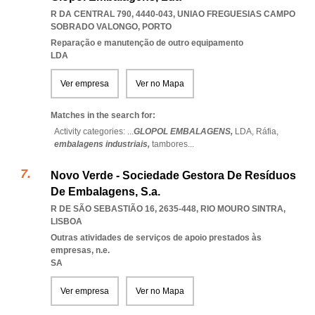
R DA CENTRAL 790, 4440-043
,
UNIAO FREGUESIAS CAMPO
SOBRADO VALONGO
,
PORTO
Reparação e manutenção de outro equipamento
LDA
Ver empresa
Ver no Mapa
Matches in the search for:
Activity categories: ...
GLOPOL EMBALAGENS,
LDA,
Ráfia,
embalagens industriais,
tambores
...
Novo Verde - Sociedade Gestora De Resíduos
De Embalagens, S.a.
R DE SÃO SEBASTIÃO 16, 2635-448
,
RIO MOURO SINTRA
,
LISBOA
Outras atividades de serviços de apoio prestados às
empresas, n.e.
SA
Ver empresa
Ver no Mapa