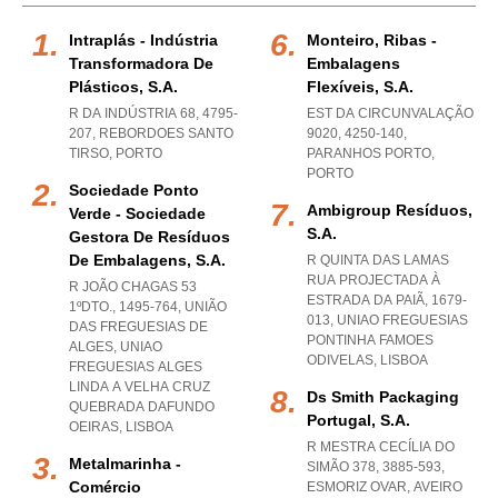
Intraplás - Indústria
Monteiro, Ribas -
Transformadora De
Embalagens
Plásticos, S.a.
Flexíveis, S.a.
R DA INDÚSTRIA 68, 4795-
EST DA CIRCUNVALAÇÃO
207
,
REBORDOES SANTO
9020, 4250-140
,
TIRSO
,
PORTO
PARANHOS PORTO
,
PORTO
Sociedade Ponto
Ambigroup Resíduos,
Verde - Sociedade
S.a.
Gestora De Resíduos
De Embalagens, S.a.
R QUINTA DAS LAMAS
RUA PROJECTADA À
R JOÃO CHAGAS 53
ESTRADA DA PAIÃ, 1679-
1ºDTO., 1495-764, UNIÃO
013
,
UNIAO FREGUESIAS
DAS FREGUESIAS DE
PONTINHA FAMOES
ALGES
,
UNIAO
ODIVELAS
,
LISBOA
FREGUESIAS ALGES
LINDA A VELHA CRUZ
Ds Smith Packaging
QUEBRADA DAFUNDO
Portugal, S.a.
OEIRAS
,
LISBOA
R MESTRA CECÍLIA DO
Metalmarinha -
SIMÃO 378, 3885-593
,
Comércio
ESMORIZ OVAR
,
AVEIRO