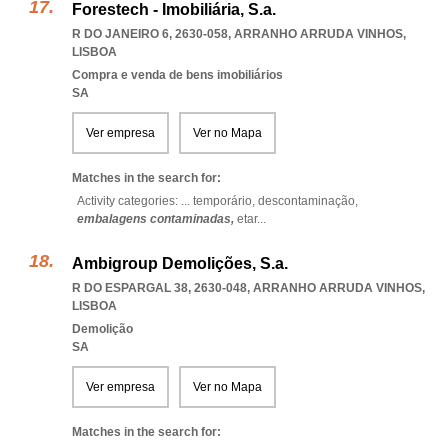
Forestech - Imobiliária, S.a.
R DO JANEIRO 6, 2630-058
,
ARRANHO ARRUDA VINHOS
,
LISBOA
Compra e venda de bens imobiliários
SA
Ver empresa
Ver no Mapa
Matches in the search for:
Activity categories: ...
temporário,
descontaminação,
embalagens contaminadas,
etar
...
Ambigroup Demolições, S.a.
R DO ESPARGAL 38, 2630-048
,
ARRANHO ARRUDA VINHOS
,
LISBOA
Demolição
SA
Ver empresa
Ver no Mapa
Matches in the search for: