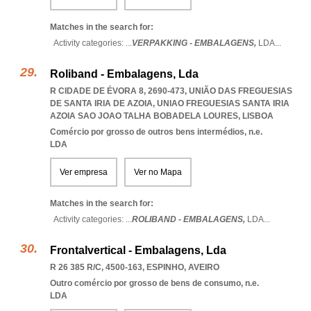
Matches in the search for:
Activity categories: ...
VERPAKKING - EMBALAGENS,
LDA
...
Roliband - Embalagens, Lda
R CIDADE DE ÉVORA 8, 2690-473, UNIÃO DAS FREGUESIAS
DE SANTA IRIA DE AZOIA
,
UNIAO FREGUESIAS SANTA IRIA
AZOIA SAO JOAO TALHA BOBADELA LOURES
,
LISBOA
Comércio por grosso de outros bens intermédios, n.e.
LDA
Ver empresa
Ver no Mapa
Matches in the search for:
Activity categories: ...
ROLIBAND - EMBALAGENS,
LDA
...
Frontalvertical - Embalagens, Lda
R 26 385 R/C, 4500-163
,
ESPINHO
,
AVEIRO
Outro comércio por grosso de bens de consumo, n.e.
LDA