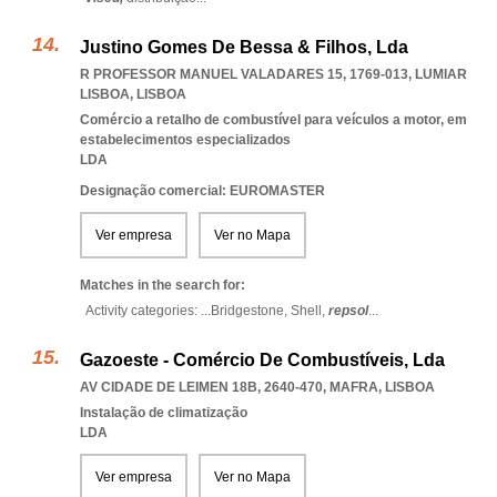
Justino Gomes De Bessa & Filhos, Lda
R PROFESSOR MANUEL VALADARES 15, 1769-013
,
LUMIAR
LISBOA
,
LISBOA
Comércio a retalho de combustível para veículos a motor, em
estabelecimentos especializados
LDA
Designação comercial: EUROMASTER
Ver empresa
Ver no Mapa
Matches in the search for:
Activity categories: ...
Bridgestone,
Shell,
repsol
...
Gazoeste - Comércio De Combustíveis, Lda
AV CIDADE DE LEIMEN 18B, 2640-470
,
MAFRA
,
LISBOA
Instalação de climatização
LDA
Ver empresa
Ver no Mapa