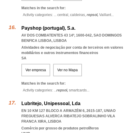
Matches in the search for:
Activity categories: ...
central,
caldeiras,
repsol,
Vaillant
...
Payshop (portugal), S.a.
AV DOS COMBATENTES 43 14º, 1600-042
,
SAO DOMINGOS
BENFICA LISBOA
,
LISBOA
Atividades de negociação por conta de terceiros em valores
mobiliários e outros instrumentos financeiros
SA
Ver empresa
Ver no Mapa
Matches in the search for:
Activity categories: ...
repsol,
smartcards
...
Lubritejo, Unipessoal, Lda
EN 10 KM 127 BLOCO A ARMAZÉM 6, 2615-187
,
UNIAO
FREGUESIAS ALVERCA RIBATEJO SOBRALINHO VILA
FRANCA XIRA
,
LISBOA
Comércio por grosso de produtos petrolíferos