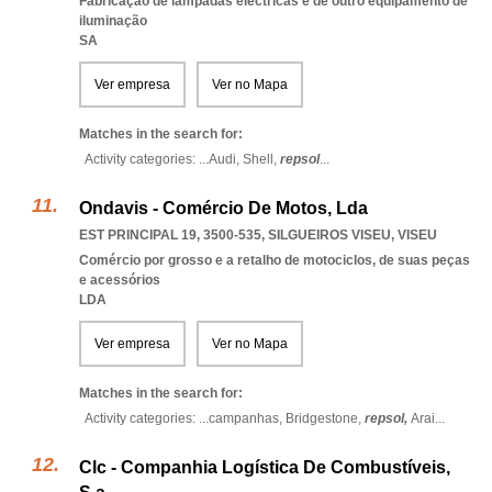
Fabricação de lâmpadas eléctricas e de outro equipamento de
iluminação
SA
Ver empresa
Ver no Mapa
Matches in the search for:
Activity categories: ...
Audi,
Shell,
repsol
...
Ondavis - Comércio De Motos, Lda
EST PRINCIPAL 19, 3500-535
,
SILGUEIROS VISEU
,
VISEU
Comércio por grosso e a retalho de motociclos, de suas peças
e acessórios
LDA
Ver empresa
Ver no Mapa
Matches in the search for:
Activity categories: ...
campanhas,
Bridgestone,
repsol,
Arai
...
Clc - Companhia Logística De Combustíveis,