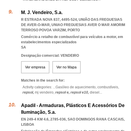
M. J. Vendeiro, S.a.
R ESTRADA NOVA 837, 4495-524, UNIÃO DAS FREGUESIAS
DE AVER-O-MAR
,
UNIAO FREGUESIAS AVER O MAR AMORIM
TERROSO POVOA VARZIM
,
PORTO
Comércio a retalho de combustível para veículos a motor, em
estabelecimentos especializados
SA
Designação comercial: VENDEIRO
Ver empresa
Ver no Mapa
Matches in the search for:
Activity categories: ...
Gasóleo de aquecimento,
combustíveis,
repsol,
mj vendeiro,
repsol e,
repsol e10,
diesel
...
Apadil - Armaduras, Plásticos E Acessórios De
Iluminação, S.a.
EN 249-4 KM 4.6, 2785-036
,
SAO DOMINGOS RANA CASCAIS
,
LISBOA