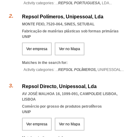
Activity categories: ...
REPSOL PORTUGUESA,
LDA
...
Repsol Polímeros, Unipessoal, Lda
MONTE FEIO, 7520-064
,
SINES
,
SETUBAL
Fabricação de matérias plásticas sob formas primárias
UNIP
Ver empresa
Ver no Mapa
Matches in the search for:
Activity categories: ...
REPSOL POLÍMEROS,
UNIPESSOAL
...
Repsol Directo, Unipessoal, Lda
AV JOSÉ MALHOA 16, 1099-091
,
CAMPOLIDE LISBOA
,
LISBOA
Comércio por grosso de produtos petrolíferos
UNIP
Ver empresa
Ver no Mapa