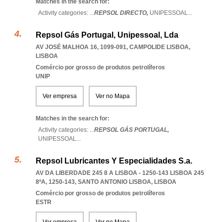
Matches in the search for:
Activity categories: ...
REPSOL DIRECTO,
UNIPESSOAL
...
Repsol Gás Portugal, Unipessoal, Lda
AV JOSÉ MALHOA 16, 1099-091
,
CAMPOLIDE LISBOA
,
LISBOA
Comércio por grosso de produtos petrolíferos
UNIP
Ver empresa
Ver no Mapa
Matches in the search for:
Activity categories: ...
REPSOL GÁS PORTUGAL,
UNIPESSOAL
...
Repsol Lubricantes Y Especialidades S.a.
AV DA LIBERDADE 245 8 A LISBOA - 1250-143 LISBOA 245
8ºA, 1250-143
,
SANTO ANTONIO LISBOA
,
LISBOA
Comércio por grosso de produtos petrolíferos
ESTR