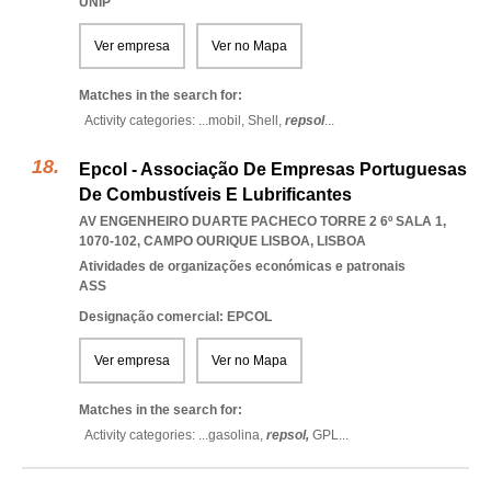
UNIP
Ver empresa
Ver no Mapa
Matches in the search for:
Activity categories: ...
mobil,
Shell,
repsol
...
Epcol - Associação De Empresas Portuguesas
De Combustíveis E Lubrificantes
AV ENGENHEIRO DUARTE PACHECO TORRE 2 6º SALA 1,
1070-102
,
CAMPO OURIQUE LISBOA
,
LISBOA
Atividades de organizações económicas e patronais
ASS
Designação comercial: EPCOL
Ver empresa
Ver no Mapa
Matches in the search for:
Activity categories: ...
gasolina,
repsol,
GPL
...