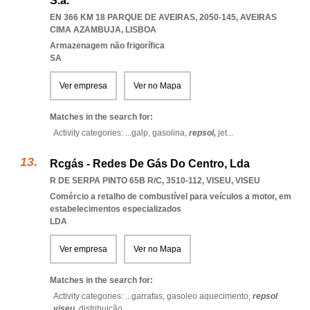
S.a.
EN 366 KM 18 PARQUE DE AVEIRAS, 2050-145
,
AVEIRAS
CIMA AZAMBUJA
,
LISBOA
Armazenagem não frigorífica
SA
Ver empresa
Ver no Mapa
Matches in the search for:
Activity categories: ...
galp,
gasolina,
repsol,
jet
...
Rcgás - Redes De Gás Do Centro, Lda
R DE SERPA PINTO 65B R/C, 3510-112
,
VISEU
,
VISEU
Comércio a retalho de combustível para veículos a motor, em
estabelecimentos especializados
LDA
Ver empresa
Ver no Mapa
Matches in the search for:
Activity categories: ...
garrafas,
gasoleo aquecimento,
repsol
viseu,
distribuição
...