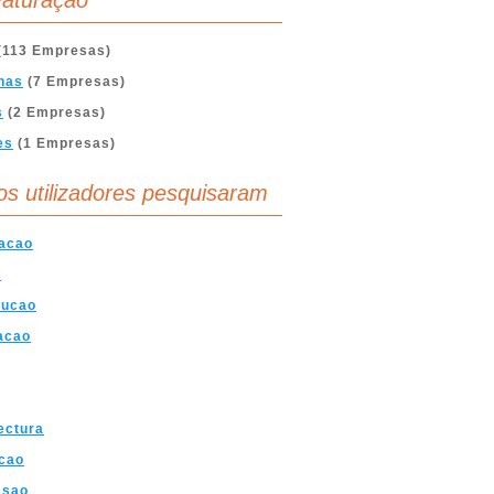
aturação
(113 Empresas)
nas
(7 Empresas)
s
(2 Empresas)
es
(1 Empresas)
os utilizadores pesquisaram
acao
s
rucao
acao
ectura
cao
ssao