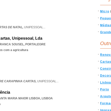
F
Micro
Peque
Média
RTAS DE NATAL,
UNIPESSOAL
...
Grand
artas, Unipessoal, Lda
Outr
RANCA SOUSEL
,
PORTALEGRE
os com a agricultura
Renov
Carta
Const
Decor
TRE CARAPINHA CARTAS,
UNIPESSOAL
...
Lisboa
Porto
ência
Arquit
ANTA MARIA MAIOR LISBOA
,
LISBOA
Forma
s
Impre