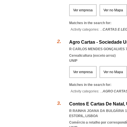
Ver empresa
Ver no Mapa
Matches in the search for:
Activity categories: ...
CARTAS E LE
Agro Cartas - Sociedade U
R CARLOS MENDES GONÇALVES 7,
Cerealicultura (exceto arroz)
UNIP
Ver empresa
Ver no Mapa
Matches in the search for:
Activity categories: ...
AGRO CARTAS
Contos E Cartas De Natal,
R RAINHA JOANA DA BULGÁRIA 14
ESTORIL
,
LISBOA
Comércio a retalho por correspondê