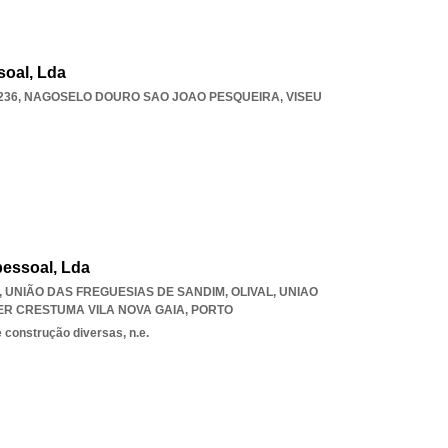
oal, Lda
236
,
NAGOSELO DOURO SAO JOAO PESQUEIRA
,
VISEU
essoal, Lda
0, UNIÃO DAS FREGUESIAS DE SANDIM, OLIVAL
,
UNIAO
ER CRESTUMA VILA NOVA GAIA
,
PORTO
 construção diversas, n.e.