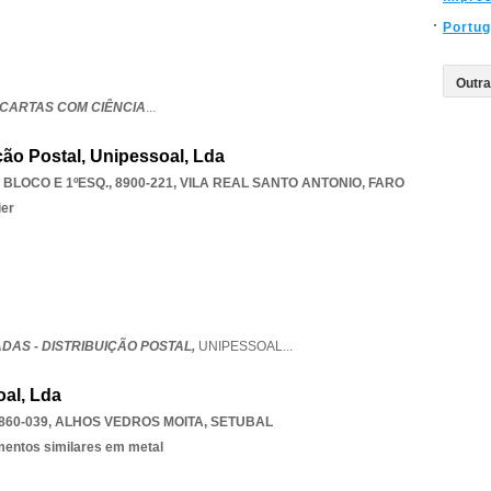
Portug
CARTAS COM CIÊNCIA
...
ição Postal, Unipessoal, Lda
LOCO E 1ºESQ., 8900-221
,
VILA REAL SANTO ANTONIO
,
FARO
ier
DAS - DISTRIBUIÇÃO POSTAL,
UNIPESSOAL
...
oal, Lda
860-039
,
ALHOS VEDROS MOITA
,
SETUBAL
ementos similares em metal