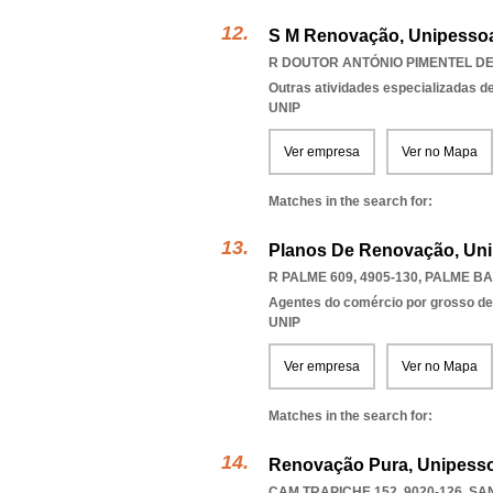
S M Renovação, Unipessoa
R DOUTOR ANTÓNIO PIMENTEL DE 
Outras atividades especializadas de
UNIP
Ver empresa
Ver no Mapa
Matches in the search for:
Planos De Renovação, Uni
R PALME 609, 4905-130
,
PALME B
Agentes do comércio por grosso de
UNIP
Ver empresa
Ver no Mapa
Matches in the search for:
Renovação Pura, Unipesso
CAM TRAPICHE 152, 9020-126
,
SA