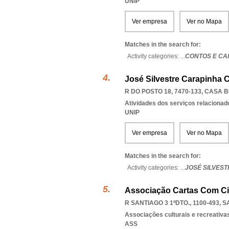
UNIP
Ver empresa
Ver no Mapa
Matches in the search for:
Activity categories: ...
CONTOS E CA
José Silvestre Carapinha C
R DO POSTO 18, 7470-133
,
CASA B
Atividades dos serviços relacionad
UNIP
Ver empresa
Ver no Mapa
Matches in the search for:
Activity categories: ...
JOSÉ SILVES
Associação Cartas Com Ci
R SANTIAGO 3 1ºDTO., 1100-493
,
S
Associações culturais e recreativa
ASS