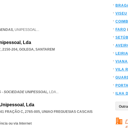
BRAG
VISEU
COIM
FARO
GENDAS,
UNIPESSOAL
...
SETÚ
nipessoal, Lda
AVEIR
 2150-204
,
GOLEGA
,
SANTAREM
LEIRI
VIANA
VILA 
GUAR
PORT
 - SOCIEDADE UNIPESSOAL,
LDA
...
ILHA 
 Unipessoal, Lda
1 FRAÇÃO C, 2765-005
,
UNIAO FREGUESIAS CASCAIS
D
ncia ou via Internet