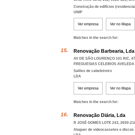
Construção de edifícios (residenciai
UNIP
Ver empresa
Ver no Mapa
Matches in the search for:
Renovação Barbearia, Lda
AV DE SÃO LOURENÇO 101 R/C, 4
FREGUESIAS CELEIROS AVELEDA 
Salões de cabeleireiro
LDA
Ver empresa
Ver no Mapa
Matches in the search for:
Renovação Diária, Lda
R JOSÉ GOMES LOTE 243, 2650-21
Aluguer de videocassetes e discos