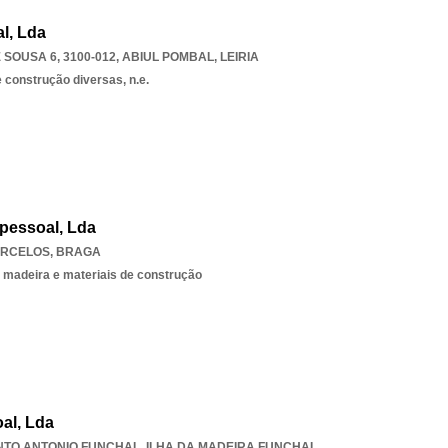
l, Lda
SOUSA 6, 3100-012
,
ABIUL POMBAL
,
LEIRIA
 construção diversas, n.e.
pessoal, Lda
ARCELOS
,
BRAGA
 madeira e materiais de construção
al, Lda
NTO ANTONIO FUNCHAL
,
ILHA DA MADEIRA FUNCHAL