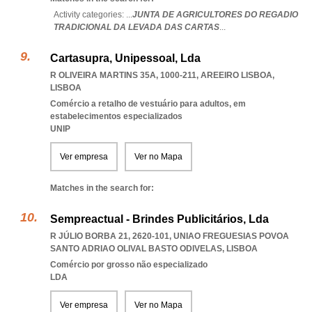
Activity categories: ...
JUNTA DE AGRICULTORES DO REGADIO
TRADICIONAL DA LEVADA DAS CARTAS
...
Cartasupra, Unipessoal, Lda
R OLIVEIRA MARTINS 35A, 1000-211
,
AREEIRO LISBOA
,
LISBOA
Comércio a retalho de vestuário para adultos, em
estabelecimentos especializados
UNIP
Ver empresa
Ver no Mapa
Matches in the search for:
Sempreactual - Brindes Publicitários, Lda
R JÚLIO BORBA 21, 2620-101
,
UNIAO FREGUESIAS POVOA
SANTO ADRIAO OLIVAL BASTO ODIVELAS
,
LISBOA
Comércio por grosso não especializado
LDA
Ver empresa
Ver no Mapa