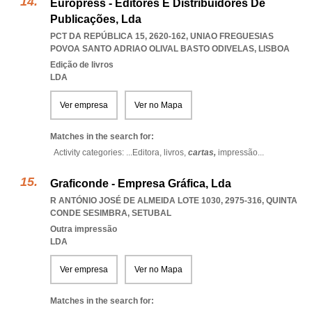
Europress - Editores E Distribuidores De
Publicações, Lda
PCT DA REPÚBLICA 15, 2620-162
,
UNIAO FREGUESIAS
POVOA SANTO ADRIAO OLIVAL BASTO ODIVELAS
,
LISBOA
Edição de livros
LDA
Ver empresa
Ver no Mapa
Matches in the search for:
Activity categories: ...
Editora,
livros,
cartas,
impressão
...
Graficonde - Empresa Gráfica, Lda
R ANTÓNIO JOSÉ DE ALMEIDA LOTE 1030, 2975-316
,
QUINTA
CONDE SESIMBRA
,
SETUBAL
Outra impressão
LDA
Ver empresa
Ver no Mapa
Matches in the search for: