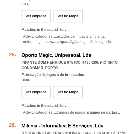
LDA
Ver empresa
Ver no Mapa
Matches in the search for:
Activity categories: ...
estudos de impacte ambiental,
antropologia,
cartas arqueológicas,
gestão integrada
...
Oporto Magic, Unipessoal, Lda
INFANTE DOM HENRIQUE 675 R/C, 4435-286
,
RIO TINTO
GONDOMAR
,
PORTO
Fabricação de jogos e de brinquedos
UNIP
Ver empresa
Ver no Mapa
Matches in the search for:
Activity categories: ...
truques de magia,
truques de cartas
...
Milenia - Informática E Serviços, Lda
R SOBREIRO GALERIAS BOLÍVAR LOJA 11 FRAÇÃO Z, 3770-