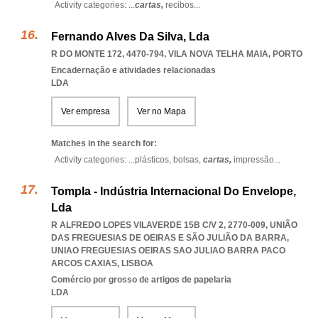
Activity categories: ...
cartas,
recibos
...
Fernando Alves Da Silva, Lda
R DO MONTE 172, 4470-794
,
VILA NOVA TELHA MAIA
,
PORTO
Encadernação e atividades relacionadas
LDA
Ver empresa
Ver no Mapa
Matches in the search for:
Activity categories: ...
plásticos,
bolsas,
cartas,
impressão
...
Tompla - Indústria Internacional Do Envelope,
Lda
R ALFREDO LOPES VILAVERDE 15B C/V 2, 2770-009, UNIÃO
DAS FREGUESIAS DE OEIRAS E SÃO JULIÃO DA BARRA
,
UNIAO FREGUESIAS OEIRAS SAO JULIAO BARRA PACO
ARCOS CAXIAS
,
LISBOA
Comércio por grosso de artigos de papelaria
LDA