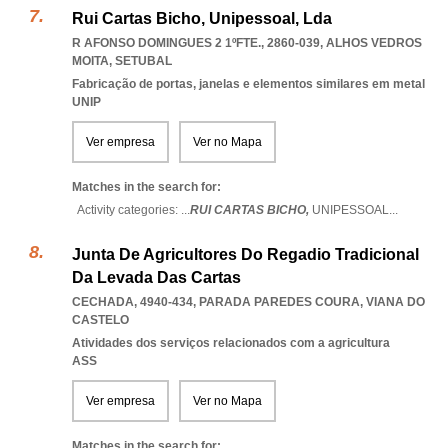
Rui Cartas Bicho, Unipessoal, Lda
R AFONSO DOMINGUES 2 1ºFTE., 2860-039
,
ALHOS VEDROS
MOITA
,
SETUBAL
Fabricação de portas, janelas e elementos similares em metal
UNIP
Ver empresa
Ver no Mapa
Matches in the search for:
Activity categories: ...
RUI CARTAS BICHO,
UNIPESSOAL
...
Junta De Agricultores Do Regadio Tradicional
Da Levada Das Cartas
CECHADA, 4940-434
,
PARADA PAREDES COURA
,
VIANA DO
CASTELO
Atividades dos serviços relacionados com a agricultura
ASS
Ver empresa
Ver no Mapa
Matches in the search for: