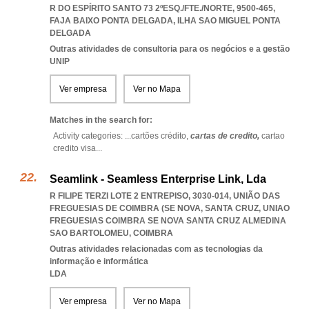
R DO ESPÍRITO SANTO 73 2ºESQ./FTE./NORTE, 9500-465
,
FAJA BAIXO PONTA DELGADA
,
ILHA SAO MIGUEL PONTA
DELGADA
Outras atividades de consultoria para os negócios e a gestão
UNIP
Ver empresa
Ver no Mapa
Matches in the search for:
Activity categories: ...
cartões crédito,
cartas de credito,
cartao
credito visa
...
Seamlink - Seamless Enterprise Link, Lda
R FILIPE TERZI LOTE 2 ENTREPISO, 3030-014, UNIÃO DAS
FREGUESIAS DE COIMBRA (SE NOVA, SANTA CRUZ
,
UNIAO
FREGUESIAS COIMBRA SE NOVA SANTA CRUZ ALMEDINA
SAO BARTOLOMEU
,
COIMBRA
Outras atividades relacionadas com as tecnologias da
informação e informática
LDA
Ver empresa
Ver no Mapa