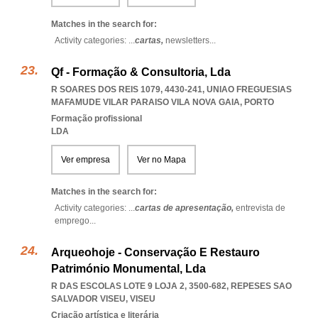
Matches in the search for:
Activity categories: ...
cartas,
newsletters
...
Qf - Formação & Consultoria, Lda
R SOARES DOS REIS 1079, 4430-241
,
UNIAO FREGUESIAS
MAFAMUDE VILAR PARAISO VILA NOVA GAIA
,
PORTO
Formação profissional
LDA
Ver empresa
Ver no Mapa
Matches in the search for:
Activity categories: ...
cartas de apresentação,
entrevista de
emprego
...
Arqueohoje - Conservação E Restauro
Património Monumental, Lda
R DAS ESCOLAS LOTE 9 LOJA 2, 3500-682
,
REPESES SAO
SALVADOR VISEU
,
VISEU
Criação artística e literária