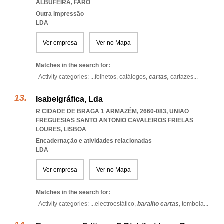
ALBUFEIRA
,
FARO
Outra impressão
LDA
Ver empresa
Ver no Mapa
Matches in the search for:
Activity categories: ...
folhetos,
catálogos,
cartas,
cartazes
...
Isabelgráfica, Lda
R CIDADE DE BRAGA 1 ARMAZÉM, 2660-083
,
UNIAO
FREGUESIAS SANTO ANTONIO CAVALEIROS FRIELAS
LOURES
,
LISBOA
Encadernação e atividades relacionadas
LDA
Ver empresa
Ver no Mapa
Matches in the search for:
Activity categories: ...
electroestático,
baralho cartas,
tombola
...