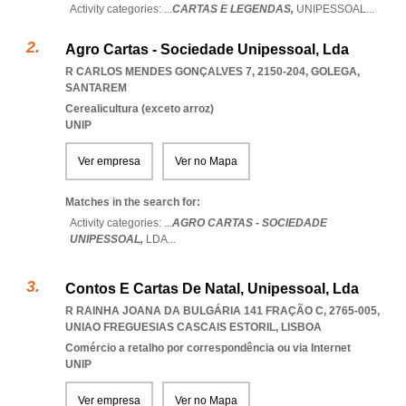
Activity categories: ...
CARTAS E LEGENDAS,
UNIPESSOAL
...
Agro Cartas - Sociedade Unipessoal, Lda
R CARLOS MENDES GONÇALVES 7, 2150-204
,
GOLEGA
,
SANTAREM
Cerealicultura (exceto arroz)
UNIP
Ver empresa
Ver no Mapa
Matches in the search for:
Activity categories: ...
AGRO CARTAS - SOCIEDADE
UNIPESSOAL,
LDA
...
Contos E Cartas De Natal, Unipessoal, Lda
R RAINHA JOANA DA BULGÁRIA 141 FRAÇÃO C, 2765-005
,
UNIAO FREGUESIAS CASCAIS ESTORIL
,
LISBOA
Comércio a retalho por correspondência ou via Internet
UNIP
Ver empresa
Ver no Mapa