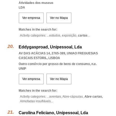
Atividades dos museus
LDA
Ver empresa
Ver no Mapa
Matches in the search for:
Activity categories: ...
estudos,
exposição,
cartas
...
Eddygasproad, Unipessoal, Lda
AV DAS ACÁCIAS 14, 2765-389
,
UNIAO FREGUESIAS
CASCAIS ESTORIL
,
LISBOA
Outro comércio por grosso de bens de consumo, n.e.
UNIP
Ver empresa
Ver no Mapa
Matches in the search for:
Activity categories: ...
aventais,
Abre-cápsulas,
Abre cartas,
Almofadas insufláveis
...
Carolina Feliciano, Unipessoal, Lda