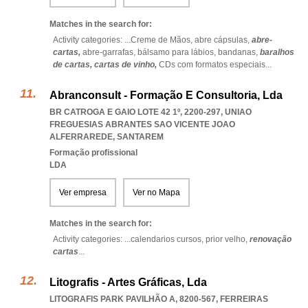
Matches in the search for:
Activity categories: ...
Creme de Mãos,
abre cápsulas,
abre-
cartas,
abre-garrafas,
bálsamo para lábios,
bandanas,
baralhos
de cartas,
cartas de vinho,
CDs com formatos especiais
...
Abranconsult - Formação E Consultoria, Lda
BR CATROGA E GAIO LOTE 42 1º, 2200-297
,
UNIAO
FREGUESIAS ABRANTES SAO VICENTE JOAO
ALFERRAREDE
,
SANTAREM
Formação profissional
LDA
Ver empresa
Ver no Mapa
Matches in the search for:
Activity categories: ...
calendarios cursos,
prior velho,
renovação
cartas
...
Litografis - Artes Gráficas, Lda
LITOGRAFIS PARK PAVILHÃO A, 8200-567
,
FERREIRAS