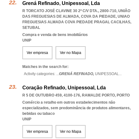
Grená Refinado, Unipessoal, Lda
R TORCATO JOSÉ CLAVINE 30 2º C/V DTA., 2800-710, UNIÃO
DAS FREGUESIAS DE ALMADA, COVA DA PIEDADE
,
UNIAO
FREGUESIAS ALMADA COVA PIEDADE PRAGAL CACILHAS
,
SETUBAL
Compra e venda de bens imobiliários
UNIP
Ver empresa
Ver no Mapa
Matches in the search for:
Activity categories: ...
GRENÁ REFINADO,
UNIPESSOAL
...
Coração Refinado, Unipessoal, Lda
R 5 DE OUTUBRO 459, 4100-176
,
RAMALDE PORTO
,
PORTO
Comércio a retalho em outros estabelecimentos não
especializados, sem predominância de produtos alimentares,
bebidas ou tabaco
UNIP
Ver empresa
Ver no Mapa