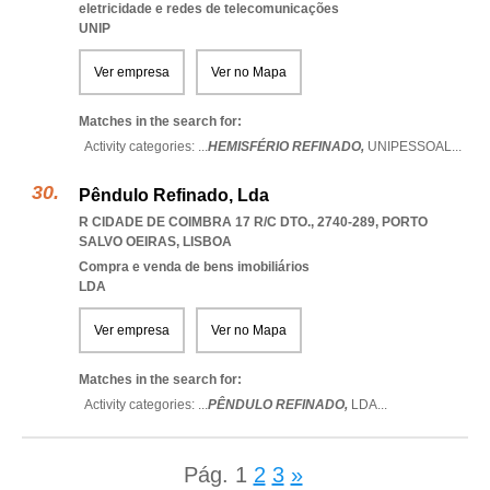
eletricidade e redes de telecomunicações
UNIP
Ver empresa
Ver no Mapa
Matches in the search for:
Activity categories: ...
HEMISFÉRIO REFINADO,
UNIPESSOAL
...
Pêndulo Refinado, Lda
R CIDADE DE COIMBRA 17 R/C DTO., 2740-289
,
PORTO
SALVO OEIRAS
,
LISBOA
Compra e venda de bens imobiliários
LDA
Ver empresa
Ver no Mapa
Matches in the search for:
Activity categories: ...
PÊNDULO REFINADO,
LDA
...
Pág.
1
2
3
»