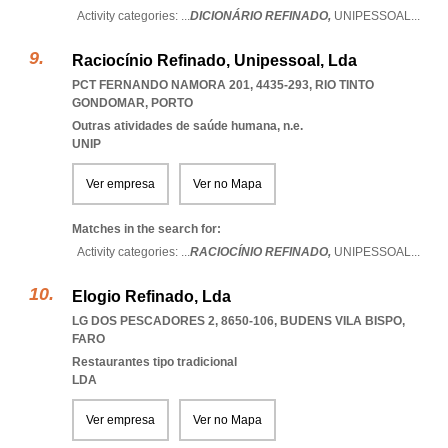
Activity categories: ...
DICIONÁRIO REFINADO,
UNIPESSOAL
...
Raciocínio Refinado, Unipessoal, Lda
PCT FERNANDO NAMORA 201, 4435-293
,
RIO TINTO
GONDOMAR
,
PORTO
Outras atividades de saúde humana, n.e.
UNIP
Ver empresa
Ver no Mapa
Matches in the search for:
Activity categories: ...
RACIOCÍNIO REFINADO,
UNIPESSOAL
...
Elogio Refinado, Lda
LG DOS PESCADORES 2, 8650-106
,
BUDENS VILA BISPO
,
FARO
Restaurantes tipo tradicional
LDA
Ver empresa
Ver no Mapa