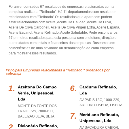
Foram encontrados 67 resultados de empresas relacionadas com a
pesquisa realizada "Refinado". Há 11 departamentos com resultados
relacionados com "Refinado".Os resultados que aparecem podem
estar relacionados com Aceite, Aceite De Calidad, Aceite De Oliva,
Aceite De Oliva Carbonell, Aceite De Oliva Virgen Extra, Aceite Espana,
Aceite Espanol, Aceite Refinado, Aceite Saludable. Pode encontrar os
67 primeiros resultados para esta pesquisa com o telefone, direção e
outros dados comerciais e financeiros das empresas. Baseamos em
coincidências de uma atividade ou denominação de cada empresa
para mostrar esses resultados.
Principais Empresas relacionadas a "Refinado " ordenados por
cobrança
Azeitona Do Campo
Cardume Refinado,
Verde, Unipessoal,
Lda
Lda
AV PARIS 18C, 1000-229
,
AREEIRO LISBOA
,
LISBOA
MONTE DA FONTE DOS
FRADE S/N, 7800-611
,
Meridiano Refinado,
BALEIZAO BEJA
,
BEJA
Unipessoal, Lda
Dicionário Refinado,
AV SACADURA CABRAL