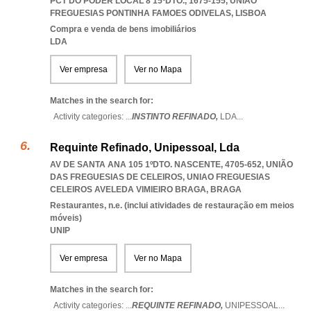
PCT DO PODER LOCAL 8 15ºDTO., 1675-155
,
UNIAO
FREGUESIAS PONTINHA FAMOES ODIVELAS
,
LISBOA
Compra e venda de bens imobiliários
LDA
Ver empresa
Ver no Mapa
Matches in the search for:
Activity categories: ...
INSTINTO REFINADO,
LDA
...
Requinte Refinado, Unipessoal, Lda
AV DE SANTA ANA 105 1ºDTO. NASCENTE, 4705-652, UNIÃO
DAS FREGUESIAS DE CELEIROS
,
UNIAO FREGUESIAS
CELEIROS AVELEDA VIMIEIRO BRAGA
,
BRAGA
Restaurantes, n.e. (inclui atividades de restauração em meios
móveis)
UNIP
Ver empresa
Ver no Mapa
Matches in the search for:
Activity categories: ...
REQUINTE REFINADO,
UNIPESSOAL
...