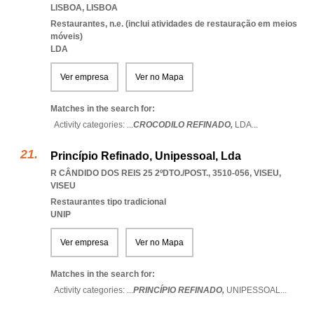
LISBOA
,
LISBOA
Restaurantes, n.e. (inclui atividades de restauração em meios
móveis)
LDA
Ver empresa
Ver no Mapa
Matches in the search for:
Activity categories: ...
CROCODILO REFINADO,
LDA
...
Princípio Refinado, Unipessoal, Lda
R CÂNDIDO DOS REIS 25 2ºDTO./POST., 3510-056
,
VISEU
,
VISEU
Restaurantes tipo tradicional
UNIP
Ver empresa
Ver no Mapa
Matches in the search for:
Activity categories: ...
PRINCÍPIO REFINADO,
UNIPESSOAL
...