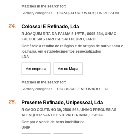
Matches in the search for:
Activity categories: ...
CORAÇÃO REFINADO,
UNIPESSOAL
...
Colossal E Refinado, Lda
R JOAQUIM RITA DA PALMA 5 1ºFTE., 8005-334
,
UNIAO
FREGUESIAS FARO SE SAO PEDRO
,
FARO
Comércio a retalho de relógios e de artigos de ourivesaria e
joalharia, em estabelecimentos especializados
LDA
Ver empresa
Ver no Mapa
Matches in the search for:
Activity categories: ...
COLOSSAL E REFINADO,
LDA
...
Presente Refinado, Unipessoal, Lda
R GAGO COUTINHO 39, 2580-568
,
UNIAO FREGUESIAS
ALENQUER SANTO ESTEVAO TRIANA
,
LISBOA
Compra e venda de bens imobiliários
UNIP