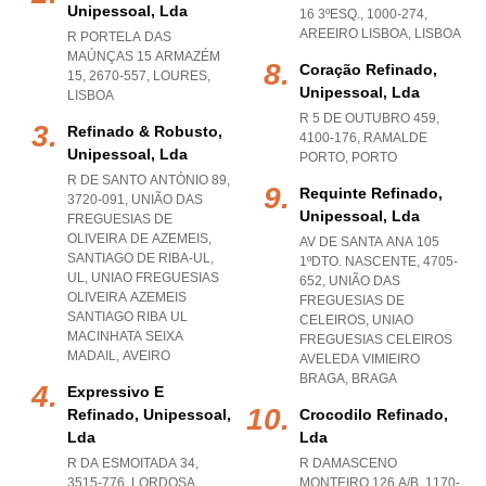
Unipessoal, Lda
16 3ºESQ., 1000-274
,
AREEIRO LISBOA
,
LISBOA
R PORTELA DAS
MAÚNÇAS 15 ARMAZÉM
Coração Refinado,
15, 2670-557
,
LOURES
,
Unipessoal, Lda
LISBOA
R 5 DE OUTUBRO 459,
Refinado & Robusto,
4100-176
,
RAMALDE
Unipessoal, Lda
PORTO
,
PORTO
R DE SANTO ANTÓNIO 89,
Requinte Refinado,
3720-091, UNIÃO DAS
Unipessoal, Lda
FREGUESIAS DE
OLIVEIRA DE AZEMEIS,
AV DE SANTA ANA 105
SANTIAGO DE RIBA-UL,
1ºDTO. NASCENTE, 4705-
UL
,
UNIAO FREGUESIAS
652, UNIÃO DAS
OLIVEIRA AZEMEIS
FREGUESIAS DE
SANTIAGO RIBA UL
CELEIROS
,
UNIAO
MACINHATA SEIXA
FREGUESIAS CELEIROS
MADAIL
,
AVEIRO
AVELEDA VIMIEIRO
BRAGA
,
BRAGA
Expressivo E
Refinado, Unipessoal,
Crocodilo Refinado,
Lda
Lda
R DA ESMOITADA 34,
R DAMASCENO
3515-776
,
LORDOSA
MONTEIRO 126 A/B, 1170-