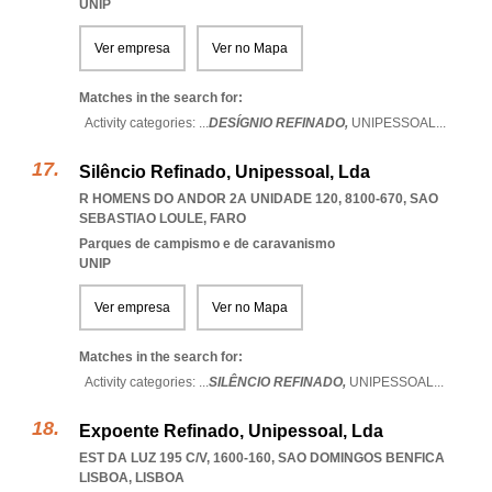
UNIP
Ver empresa
Ver no Mapa
Matches in the search for:
Activity categories: ...
DESÍGNIO REFINADO,
UNIPESSOAL
...
Silêncio Refinado, Unipessoal, Lda
R HOMENS DO ANDOR 2A UNIDADE 120, 8100-670
,
SAO
SEBASTIAO LOULE
,
FARO
Parques de campismo e de caravanismo
UNIP
Ver empresa
Ver no Mapa
Matches in the search for:
Activity categories: ...
SILÊNCIO REFINADO,
UNIPESSOAL
...
Expoente Refinado, Unipessoal, Lda
EST DA LUZ 195 C/V, 1600-160
,
SAO DOMINGOS BENFICA
LISBOA
,
LISBOA