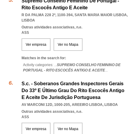
Supremo Conselho Feminino De Portugal -
Rito Escocês Antigo E Aceite
R DA PALMA 228 2º, 1100-394
,
SANTA MARIA MAIOR LISBOA
,
LISBOA
Outras atividades associativas, n.e.
ASS
Ver empresa
Ver no Mapa
Matches in the search for:
Activity categories: ...
SUPREMO CONSELHO FEMININO DE
PORTUGAL - RITO ESCOCÊS ANTIGO E ACEITE
...
S.c. - Soberanos Grandes Inspectores Gerais
Do 33º E Último Grau Do Rito Escocês Antigo
E Aceite De Jurisdição Portuguesa
AV MARCONI 12D, 1000-205
,
AREEIRO LISBOA
,
LISBOA
Outras atividades associativas, n.e.
ASS
Ver empresa
Ver no Mapa