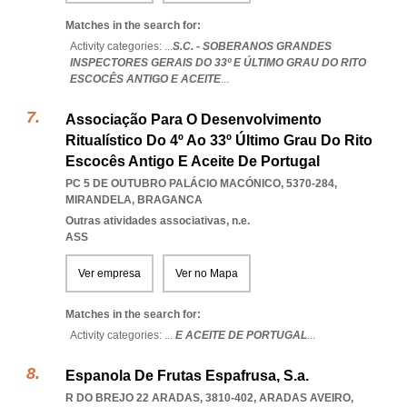
Matches in the search for:
Activity categories: ...
S.C. - SOBERANOS GRANDES
INSPECTORES GERAIS DO 33º E ÚLTIMO GRAU DO RITO
ESCOCÊS ANTIGO E ACEITE
...
Associação Para O Desenvolvimento
Ritualístico Do 4º Ao 33º Último Grau Do Rito
Escocês Antigo E Aceite De Portugal
PC 5 DE OUTUBRO PALÁCIO MACÓNICO, 5370-284
,
MIRANDELA
,
BRAGANCA
Outras atividades associativas, n.e.
ASS
Ver empresa
Ver no Mapa
Matches in the search for:
Activity categories: ...
E ACEITE DE PORTUGAL
...
Espanola De Frutas Espafrusa, S.a.
R DO BREJO 22 ARADAS, 3810-402
,
ARADAS AVEIRO
,