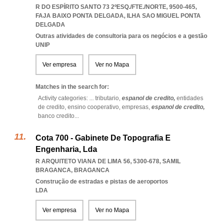
R DO ESPÍRITO SANTO 73 2ºESQ./FTE./NORTE, 9500-465
,
FAJA BAIXO PONTA DELGADA
,
ILHA SAO MIGUEL PONTA
DELGADA
Outras atividades de consultoria para os negócios e a gestão
UNIP
Ver empresa
Ver no Mapa
Matches in the search for:
Activity categories: ...
tributario,
espanol de credito,
entidades
de credito,
ensino cooperativo,
empresas,
espanol de credito,
banco credito
...
Cota 700 - Gabinete De Topografia E
Engenharia, Lda
R ARQUITETO VIANA DE LIMA 56, 5300-678
,
SAMIL
BRAGANCA
,
BRAGANCA
Construção de estradas e pistas de aeroportos
LDA
Ver empresa
Ver no Mapa