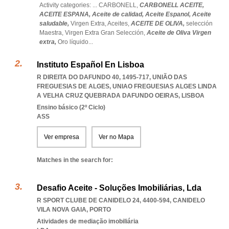
Activity categories: ...
CARBONELL,
CARBONELL ACEITE,
ACEITE ESPANA,
Aceite de calidad,
Aceite Espanol,
Aceite
saludable,
Virgen Extra,
Aceites,
ACEITE DE OLIVA,
selección
Maestra,
Virgen Extra Gran Selección,
Aceite de Oliva Virgen
extra,
Oro líquido
...
Instituto Español En Lisboa
R DIREITA DO DAFUNDO 40, 1495-717, UNIÃO DAS
FREGUESIAS DE ALGES
,
UNIAO FREGUESIAS ALGES LINDA
A VELHA CRUZ QUEBRADA DAFUNDO OEIRAS
,
LISBOA
Ensino básico (2º Ciclo)
ASS
Ver empresa
Ver no Mapa
Matches in the search for:
Desafio Aceite - Soluções Imobiliárias, Lda
R SPORT CLUBE DE CANIDELO 24, 4400-594
,
CANIDELO
VILA NOVA GAIA
,
PORTO
Atividades de mediação imobiliária