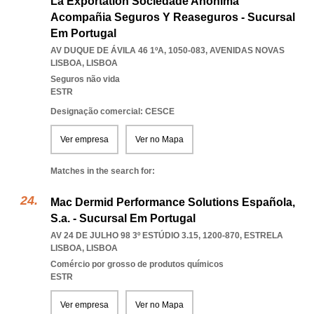
La Exportation Sociedade Anónima
Acompañia Seguros Y Reaseguros - Sucursal
Em Portugal
AV DUQUE DE ÁVILA 46 1ºA, 1050-083
,
AVENIDAS NOVAS
LISBOA
,
LISBOA
Seguros não vida
ESTR
Designação comercial: CESCE
Ver empresa
Ver no Mapa
Matches in the search for:
Mac Dermid Performance Solutions Española,
S.a. - Sucursal Em Portugal
AV 24 DE JULHO 98 3º ESTÚDIO 3.15, 1200-870
,
ESTRELA
LISBOA
,
LISBOA
Comércio por grosso de produtos químicos
ESTR
Ver empresa
Ver no Mapa