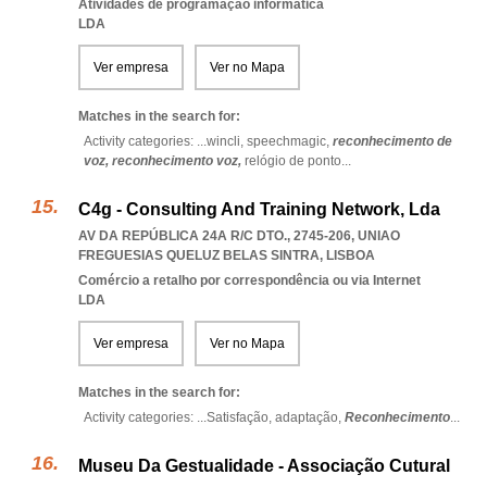
Atividades de programação informática
LDA
Ver empresa
Ver no Mapa
Matches in the search for:
Activity categories: ...
wincli,
speechmagic,
reconhecimento de
voz,
reconhecimento voz,
relógio de ponto
...
C4g - Consulting And Training Network, Lda
AV DA REPÚBLICA 24A R/C DTO., 2745-206
,
UNIAO
FREGUESIAS QUELUZ BELAS SINTRA
,
LISBOA
Comércio a retalho por correspondência ou via Internet
LDA
Ver empresa
Ver no Mapa
Matches in the search for:
Activity categories: ...
Satisfação,
adaptação,
Reconhecimento
...
Museu Da Gestualidade - Associação Cutural