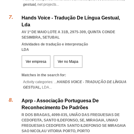
gestual,
net projects
...
Hands Voice - Tradução De Língua Gestual,
Lda
AV 1º DE MAIO LOTE A 31B, 2975-309
,
QUINTA CONDE
SESIMBRA
,
SETUBAL
Atividades de tradução e interpretação
LDA
Ver empresa
Ver no Mapa
Matches in the search for:
Activity categories: ...
HANDS VOICE - TRADUÇÃO DE LÍNGUA
GESTUAL,
LDA
...
Aprp - Associação Portuguesa De
Reconhecimento De Padrões
R DOS BRAGAS, 4099-035, UNIÃO DAS FREGUESIAS DE
CEDOFEITA, SANTO ILDEFONSO, SE, MIRAGAIA
,
UNIAO
FREGUESIAS CEDOFEITA SANTO ILDEFONSO SE MIRAGAIA
SAO NICOLAU VITORIA PORTO
,
PORTO