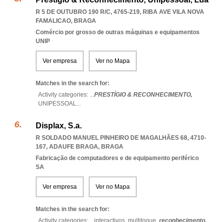
R 5 DE OUTUBRO 190 R/C, 4765-219
,
RIBA AVE VILA NOVA
FAMALICAO
,
BRAGA
Comércio por grosso de outras máquinas e equipamentos
UNIP
Ver empresa
Ver no Mapa
Matches in the search for:
Activity categories: ...
PRESTÍGIO & RECONHECIMENTO,
UNIPESSOAL
...
Displax, S.a.
R SOLDADO MANUEL PINHEIRO DE MAGALHÃES 68, 4710-
167
,
ADAUFE BRAGA
,
BRAGA
Fabricação de computadores e de equipamento periférico
SA
Ver empresa
Ver no Mapa
Matches in the search for:
Activity categories: ...
interactivos,
multitoque,
reconhecimento,