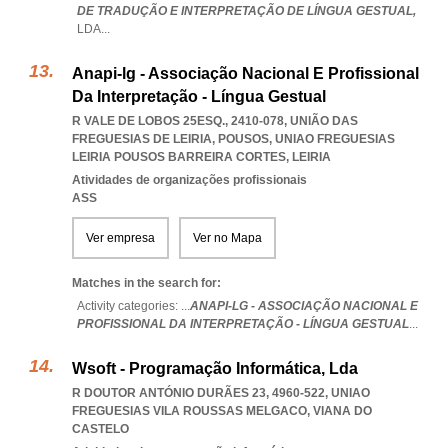
DE TRADUÇÃO E INTERPRETAÇÃO DE LÍNGUA GESTUAL,
LDA
...
Anapi-lg - Associação Nacional E Profissional
Da Interpretação - Língua Gestual
R VALE DE LOBOS 25ESQ., 2410-078, UNIÃO DAS
FREGUESIAS DE LEIRIA, POUSOS
,
UNIAO FREGUESIAS
LEIRIA POUSOS BARREIRA CORTES
,
LEIRIA
Atividades de organizações profissionais
ASS
Ver empresa
Ver no Mapa
Matches in the search for:
Activity categories: ...
ANAPI-LG - ASSOCIAÇÃO NACIONAL E
PROFISSIONAL DA INTERPRETAÇÃO - LÍNGUA GESTUAL
...
Wsoft - Programação Informática, Lda
R DOUTOR ANTÓNIO DURÃES 23, 4960-522
,
UNIAO
FREGUESIAS VILA ROUSSAS MELGACO
,
VIANA DO
CASTELO