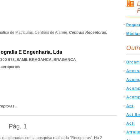
D
F
Peque
ático de Matrículas,
Centrais de Alarme,
Centrais Receptoras,
Média
Outr
pografia E Engenharia, Lda
5300-678
,
SAMIL BRAGANCA
,
BRAGANCA
Orcam
 aeroportos
Acess
Acomp
Acomp
Acomp
Act
ceptoras
...
Act S
Acti
Pág.
1
Afrolu
 relacionadas com a pesquisa realizada "Receptoras". Há 2