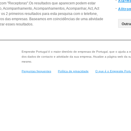
Alarm
 com "Receptoras".Os resultados que aparecem podem estar
o, Acompanhamento, Acompanhamentos, Acompanhar, Act, Act
Alltro
r os 2 primeiros resultados para esta pesquisa com o telefone,
eiros das empresas. Baseamos em coincidências de uma atividade
ar esses resultados.
Empresite Portugal é o maior diretório de empresas de Portugal, que o ajuda a e
dos dados de contacto e atividade da sua empresa. Atualize a página web da su
mesmo.
Perguntas frequentes
Política de privacidade
O que é o Empresite Port