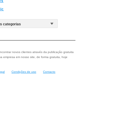
es
nic
ncontrar novos clientes através da publicação gratuita
a empresa em nosso site, de forma gratuita, hoje
ugal
Condições de uso
Contacto