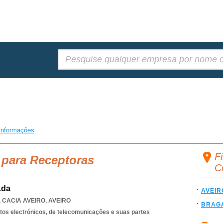
Pesquisar:
informações
F
 para Receptoras
C
Lda
AVEIR
,
CACIA AVEIRO
,
AVEIRO
BRAG
os electrónicos, de telecomunicações e suas partes