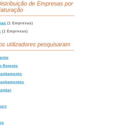
istribuição de Empresas por
aturação
nas
(1 Empresas)
s
(1 Empresas)
os utilizadores pesquisaram
ento
o Remoto
anhamento
anhamentos
anhar
mart
so