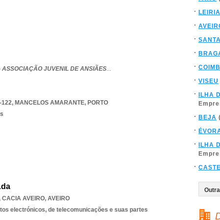
LEIRI
AVEIR
SANT
BRAG
COIM
- ASSOCIAÇÃO JUVENIL DE ANSIÃES
...
VISEU
ILHA 
-122
,
MANCELOS AMARANTE
,
PORTO
Empre
os
BEJA
ÉVOR
ILHA 
Empre
CAST
Lda
,
CACIA AVEIRO
,
AVEIRO
os electrónicos, de telecomunicações e suas partes
D