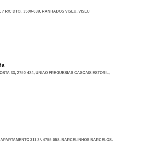
7 R/C DTO., 3500-038
,
RANHADOS VISEU
,
VISEU
da
STA 33, 2750-424
,
UNIAO FREGUESIAS CASCAIS ESTORIL
,
PARTAMENTO 311 3º, 4755-058
,
BARCELINHOS BARCELOS
,