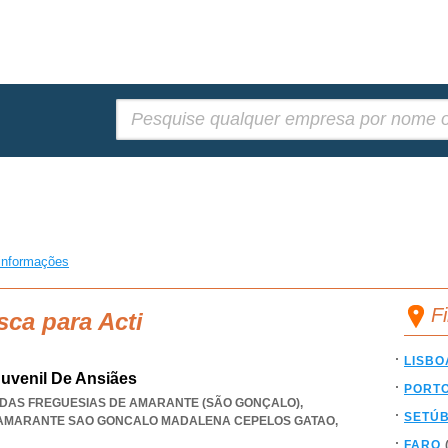
Pesquisar:
informações
Fi
sca para Acti
LISBO
Juvenil De Ansiães
PORT
ÃO DAS FREGUESIAS DE AMARANTE (SÃO GONÇALO),
SETÚ
 AMARANTE SAO GONCALO MADALENA CEPELOS GATAO
,
FARO