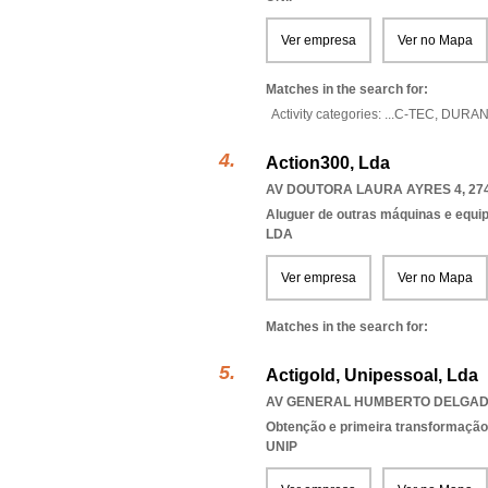
Ver empresa
Ver no Mapa
Matches in the search for:
Activity categories: ...
C-TEC,
DURAN
Action300, Lda
AV DOUTORA LAURA AYRES 4, 274
Aluguer de outras máquinas e equip
LDA
Ver empresa
Ver no Mapa
Matches in the search for:
Actigold, Unipessoal, Lda
AV GENERAL HUMBERTO DELGADO 
Obtenção e primeira transformação
UNIP