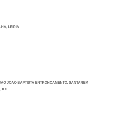
LHA
,
LEIRIA
SAO JOAO BAPTISTA ENTRONCAMENTO
,
SANTAREM
 n.e.