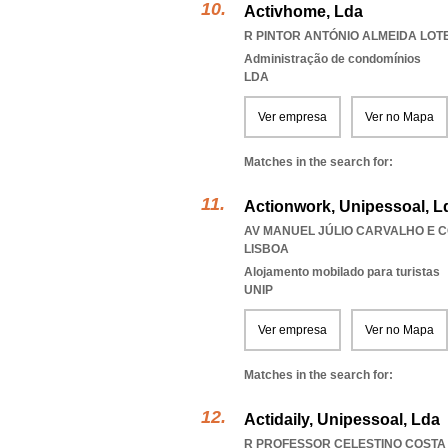
Activhome, Lda
R PINTOR ANTÓNIO ALMEIDA LOTE 
Administração de condomínios
LDA
Ver empresa
Ver no Mapa
Matches in the search for:
Actionwork, Unipessoal, L
AV MANUEL JÚLIO CARVALHO E CO
LISBOA
Alojamento mobilado para turistas
UNIP
Ver empresa
Ver no Mapa
Matches in the search for:
Actidaily, Unipessoal, Lda
R PROFESSOR CELESTINO COSTA A