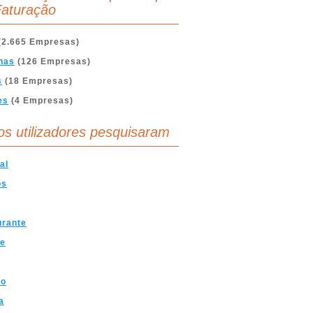
aturação
(2.665 Empresas)
nas
(126 Empresas)
s
(18 Empresas)
es
(4 Empresas)
os utilizadores pesquisaram
al
os
urante
ve
mo
a