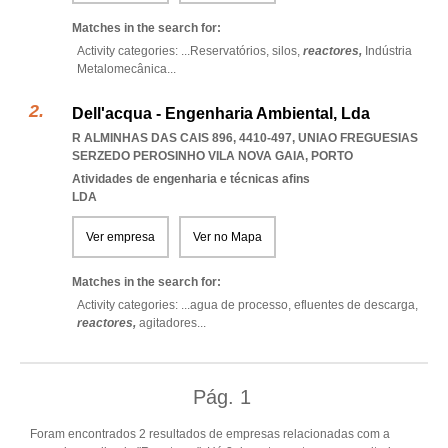
Matches in the search for:
Activity categories: ...
Reservatórios,
silos,
reactores,
Indústria
Metalomecânica
...
Dell'acqua - Engenharia Ambiental, Lda
R ALMINHAS DAS CAIS 896, 4410-497
,
UNIAO FREGUESIAS
SERZEDO PEROSINHO VILA NOVA GAIA
,
PORTO
Atividades de engenharia e técnicas afins
LDA
Ver empresa
Ver no Mapa
Matches in the search for:
Activity categories: ...
agua de processo,
efluentes de descarga,
reactores,
agitadores
...
Pág.
1
Foram encontrados 2 resultados de empresas relacionadas com a