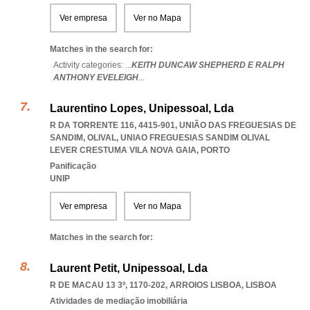
Ver empresa
Ver no Mapa
Matches in the search for:
Activity categories: ...
KEITH DUNCAW SHEPHERD E RALPH
ANTHONY EVELEIGH
...
Laurentino Lopes, Unipessoal, Lda
R DA TORRENTE 116, 4415-901, UNIÃO DAS FREGUESIAS DE
SANDIM, OLIVAL
,
UNIAO FREGUESIAS SANDIM OLIVAL
LEVER CRESTUMA VILA NOVA GAIA
,
PORTO
Panificação
UNIP
Ver empresa
Ver no Mapa
Matches in the search for:
Laurent Petit, Unipessoal, Lda
R DE MACAU 13 3º, 1170-202
,
ARROIOS LISBOA
,
LISBOA
Atividades de mediação imobiliária