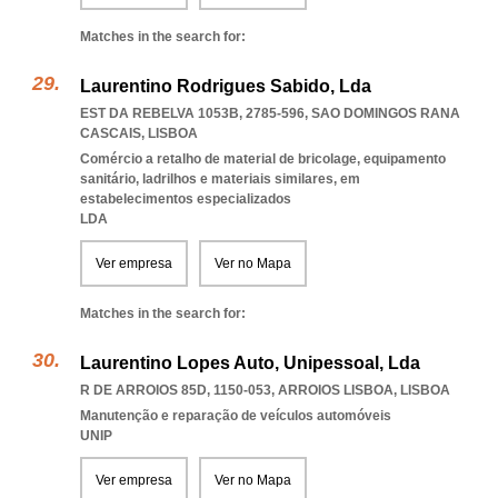
Matches in the search for:
Laurentino Rodrigues Sabido, Lda
EST DA REBELVA 1053B, 2785-596
,
SAO DOMINGOS RANA
CASCAIS
,
LISBOA
Comércio a retalho de material de bricolage, equipamento
sanitário, ladrilhos e materiais similares, em
estabelecimentos especializados
LDA
Ver empresa
Ver no Mapa
Matches in the search for:
Laurentino Lopes Auto, Unipessoal, Lda
R DE ARROIOS 85D, 1150-053
,
ARROIOS LISBOA
,
LISBOA
Manutenção e reparação de veículos automóveis
UNIP
Ver empresa
Ver no Mapa