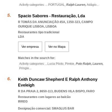
Activity categories: ...
PORTUGAL,
Ralph Lauren,
Adágio
...
Spacio Sabores - Restauração, Lda
R TOMÁS DA ANUNCIAÇÃO 45A, 1350-323
,
CAMPO
OURIQUE LISBOA
,
LISBOA
Restaurantes tipo tradicional
LDA
Ver empresa
Ver no Mapa
Matches in the search for:
Activity categories: ...
Lucia Piloto,
Pimkie,
Polo Ralph,
Lauren,
Pringle
...
Keith Duncaw Shepherd E Ralph Anthony
Eveleigh
R DA PRAIA 2, 8650-113
,
BUDENS VILA BISPO
,
FARO
Restaurantes com lugares ao balcão
IRREG
Designação comercial: SMAGLUS BAR