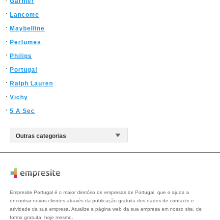
Garnier
Lancome
Maybelline
Perfumes
Philips
Portugal
Ralph Lauren
Vichy
5 A Sec
Empresite Portugal é o maior diretório de empresas de Portugal, que o ajuda a
encontrar novos clientes através da publicação gratuita dos dados de contacto e
atividade da sua empresa. Atualize a página web da sua empresa em nosso site, de
forma gratuita, hoje mesmo.