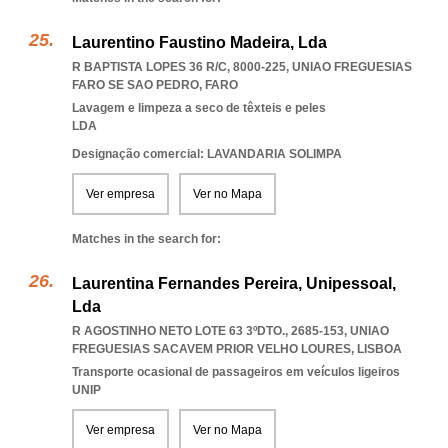
Laurentino Faustino Madeira, Lda
R BAPTISTA LOPES 36 R/C, 8000-225
,
UNIAO FREGUESIAS
FARO SE SAO PEDRO
,
FARO
Lavagem e limpeza a seco de têxteis e peles
LDA
Designação comercial: LAVANDARIA SOLIMPA
Ver empresa
Ver no Mapa
Matches in the search for:
Laurentina Fernandes Pereira, Unipessoal,
Lda
R AGOSTINHO NETO LOTE 63 3ºDTO., 2685-153
,
UNIAO
FREGUESIAS SACAVEM PRIOR VELHO LOURES
,
LISBOA
Transporte ocasional de passageiros em veículos ligeiros
UNIP
Ver empresa
Ver no Mapa