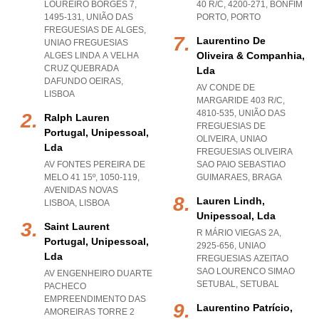
LOUREIRO BORGES 7,
40 R/C, 4200-271
,
BONFIM
1495-131, UNIÃO DAS
PORTO
,
PORTO
FREGUESIAS DE ALGES
,
Laurentino De
UNIAO FREGUESIAS
Oliveira & Companhia,
ALGES LINDA A VELHA
CRUZ QUEBRADA
Lda
DAFUNDO OEIRAS
,
AV CONDE DE
LISBOA
MARGARIDE 403 R/C,
4810-535, UNIÃO DAS
Ralph Lauren
FREGUESIAS DE
Portugal, Unipessoal,
OLIVEIRA
,
UNIAO
Lda
FREGUESIAS OLIVEIRA
AV FONTES PEREIRA DE
SAO PAIO SEBASTIAO
MELO 41 15º, 1050-119
,
GUIMARAES
,
BRAGA
AVENIDAS NOVAS
Lauren Lindh,
LISBOA
,
LISBOA
Unipessoal, Lda
Saint Laurent
R MÁRIO VIEGAS 2A,
Portugal, Unipessoal,
2925-656
,
UNIAO
Lda
FREGUESIAS AZEITAO
SAO LOURENCO SIMAO
AV ENGENHEIRO DUARTE
SETUBAL
,
SETUBAL
PACHECO
EMPREENDIMENTO DAS
Laurentino Patrício,
AMOREIRAS TORRE 2