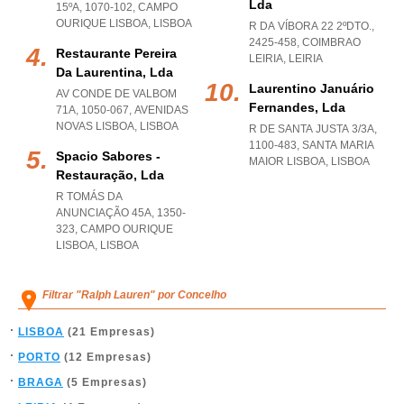
Lda
15ºA, 1070-102
,
CAMPO
OURIQUE LISBOA
,
LISBOA
R DA VÍBORA 22 2ºDTO.,
2425-458
,
COIMBRAO
Restaurante Pereira
LEIRIA
,
LEIRIA
Da Laurentina, Lda
Laurentino Januário
AV CONDE DE VALBOM
Fernandes, Lda
71A, 1050-067
,
AVENIDAS
NOVAS LISBOA
,
LISBOA
R DE SANTA JUSTA 3/3A,
1100-483
,
SANTA MARIA
Spacio Sabores -
MAIOR LISBOA
,
LISBOA
Restauração, Lda
R TOMÁS DA
ANUNCIAÇÃO 45A, 1350-
323
,
CAMPO OURIQUE
LISBOA
,
LISBOA
Filtrar "Ralph Lauren" por Concelho
LISBOA
(21 Empresas)
PORTO
(12 Empresas)
BRAGA
(5 Empresas)