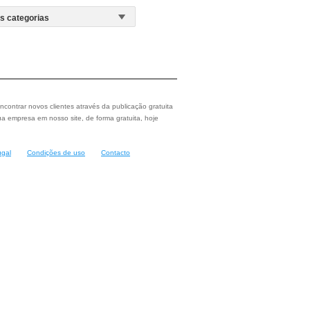
ncontrar novos clientes através da publicação gratuita
a empresa em nosso site, de forma gratuita, hoje
ugal
Condições de uso
Contacto