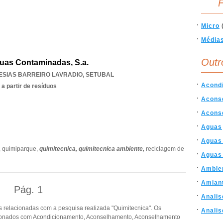
F
Micro
Média
Outr
guas Contaminadas, S.a.
ESIAS BARREIRO LAVRADIO
,
SETUBAL
Acond
 a partir de resíduos
Acons
Acons
Aguas
Aguas
,
quimiparque,
quimitecnica,
quimitecnica ambiente,
reciclagem de
Aguas
Ambie
Amian
Pág.
1
Analis
 relacionadas com a pesquisa realizada "Quimitecnica". Os
Analis
cionados com Acondicionamento, Aconselhamento, Aconselhamento