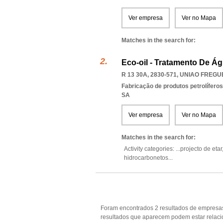
Ver empresa
Ver no Mapa
Matches in the search for:
Eco-oil - Tratamento De Á
R 13 30A, 2830-571
,
UNIAO FREGU
Fabricação de produtos petrolíferos
SA
Ver empresa
Ver no Mapa
Matches in the search for:
Activity categories: ...
projecto de etar
hidrocarbonetos
...
Foram encontrados 2 resultados de empresas
resultados que aparecem podem estar rela