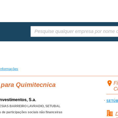
Pesquisar:
informações
Fi
 para Quimitecnica
C
Investimentos, S.a.
SETÚ
ESIAS BARREIRO LAVRADIO
,
SETUBAL
 de participações sociais não financeiras
D