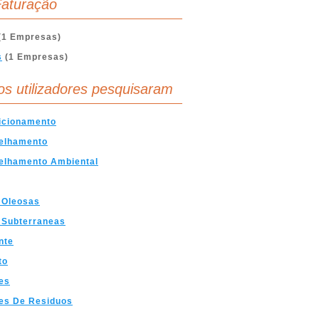
aturação
(1 Empresas)
s
(1 Empresas)
os utilizadores pesquisaram
icionamento
elhamento
elhamento Ambiental
 Oleosas
 Subterraneas
nte
to
es
es De Residuos